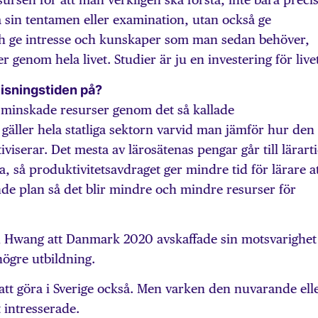
a sin tentamen eller examination, utan också ge
ch ge intresse och kunskaper som man sedan behöver,
r genom hela livet. Studier är ju en investering för live
isningstiden på?
 minskade resurser genom det så kallade
gäller hela statliga sektorn varvid man jämför hur den
iviserar. Det mesta av lärosätenas pengar går till lärart
ra, så produktivitetsavdraget ger mindre tid för lärare a
ande plan så det blir mindre och mindre resurser för
n Hwang att Danmark 2020 avskaffade sin motsvarighet t
högre utbildning.
 att göra i Sverige också. Men varken den nuvarande ell
t intresserade.