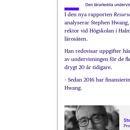
Den lärarledda undervi
I den nya rapporten
Resurse
analyserar Stephen Hwang, p
rektor vid Högskolan i Hal
lärosäten.
Han redovisar uppgifter h
av undervisningen för de f
drygt 20 år tidigare.
– Sedan 2016 har finansieri
Hwang.
St
Pro