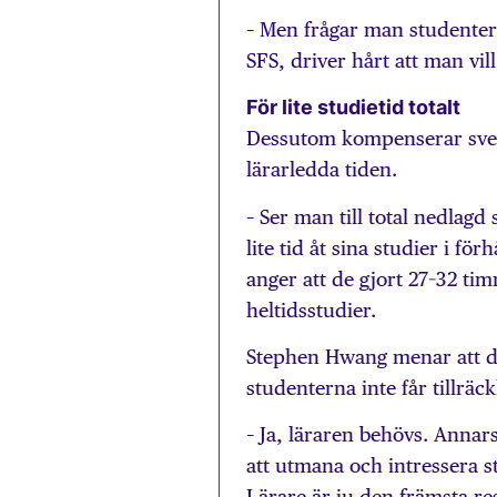
– Men frågar man studentern
SFS, driver hårt att man vi
För lite studietid totalt
Dessutom kompenserar svens
lärarledda tiden.
– Ser man till total nedlag
lite tid åt sina studier i fö
anger att de gjort 27–32 ti
heltidsstudier.
Stephen Hwang menar att den
studenterna inte får tillräc
– Ja, läraren behövs. Annar
att utmana och intressera 
Lärare är ju den främsta res