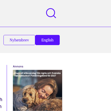
Nyhetsbrev
English
Annons
h
n