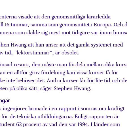
enterna visade att den genomsnittliga lärarledda
ill 16 timmar, samma som genomsnittet i Europa. Och d
ämnena som skilde sig mest mot tidigare var inom hum
phen Hwang att han anser att det gamla systemet med
v tid, ”lektorstimmar”, är obsolet.
ränsad resurs, den måste man fördela mellan olika kurs
an en alltför grov fördelning kan vissa kurser få för
ke inte behöver det. Andra kurser får för lite tid och de
eten på olika sätt, säger Stephen Hwang.
ngar
 ingenjörer larmade i en rapport i somras om kraftigt
 för de tekniska utbildningarna. Enligt rapporten är
tudent 62 procent av vad den var 1994. I länder som