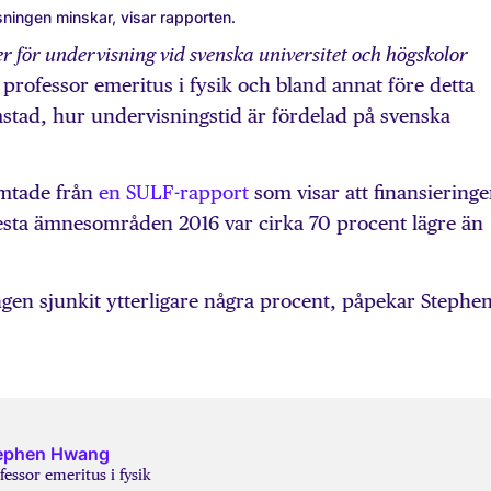
sningen minskar, visar rapporten.
r för undervisning vid svenska universitet och högskolor
rofessor emeritus i fysik och bland annat före detta
mstad, hur undervisningstid är fördelad på svenska
ämtade från
en SULF-rapport
som visar att finansiering
lesta ämnesområden 2016 var cirka 70 procent lägre än
ngen sjunkit ytterligare några procent, påpekar Stephe
ephen Hwang
fessor emeritus i fysik