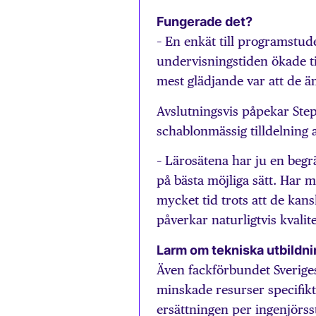
Fungerade det?
– En enkät till programstud
undervisningstiden ökade t
mest glädjande var att de 
Avslutningsvis påpekar Ste
schablonmässig tilldelning a
– Lärosätena har ju en beg
på bästa möjliga sätt. Har m
mycket tid trots att de kans
påverkar naturligtvis kvalit
Larm om tekniska utbildni
Även fackförbundet Sveriges
minskade resurser specifikt
ersättningen per ingenjörss