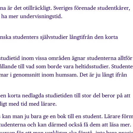
a är det otillräckligt. Sveriges förenade studentkårer,
ll ha mer undervisningstid.
ka studenters självstudier långtifrån den korta
d studietid inom vissa områden ägnar studenterna alltför
rhållande till vad som borde vara heltidsstudier. Student
mmar i genomsnitt inom humsam. Det är ju långt ifrån
 korta nedlagda studietiden till stor del beror på att
kligt med tid med lärare.
s kan man ju bara ge en bok till en student. Lärare för
studenterna och kan därmed också få dem att läsa mer.
ursen för att man verkligen ska förstå, inte bara preci