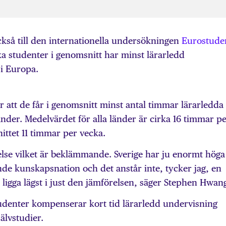
ckså till den internationella undersökningen
Eurostude
 studenter i genomsnitt har minst lärarledd
 i Europa.
r att de får i genomsnitt minst antal timmar lärarledda
änder. Medelvärdet för alla länder är cirka 16 timmar p
ittet 11 timmar per vecka.
örelse vilket är beklämmande. Sverige har ju enormt höga
nde kunskapsnation och det anstår inte, tycker jag, en
ligga lägst i just den jämförelsen, säger Stephen Hwan
udenter kompenserar kort tid lärarledd undervisning
älvstudier.