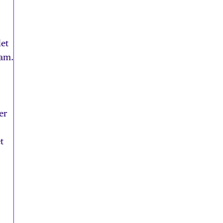
et
sam.
er
t