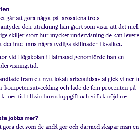
äten
 går att göra något på lärosätena trots
 antyder den uträkning han gjort som visar att det mel
rige skiljer stort hur mycket undervisning de kan lever
 det inte finns några tydliga skillnader i kvalitet.
tor vid Högskolan i Halmstad genomförde han en
ndervisningstid.
ndlade fram ett nytt lokalt arbetstidsavtal gick vi ner 
 för kompetensutveckling och lade de fem procenten på
ick mer tid till sin huvuduppgift och vi fick nöjdare
åste jobba mer?
att göra det som de ändå gör och därmed skapar man en