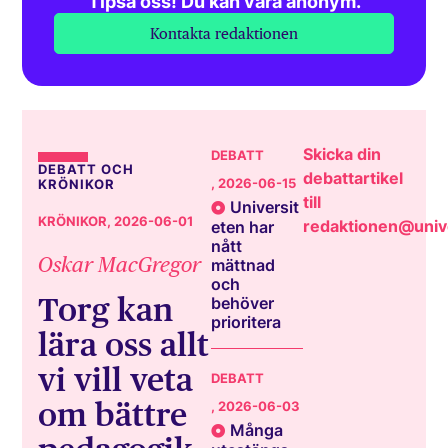
Tipsa oss! Du kan vara anonym.
Kontakta redaktionen
Skicka din
DEBATT
DEBATT OCH
debattartikel
, 2026-06-15
KRÖNIKOR
till
Universit
KRÖNIKOR
, 2026-06-01
redaktionen@unive
eten har
nått
Oskar MacGregor
mättnad
och
Torg kan
behöver
prioritera
lära oss allt
vi vill veta
DEBATT
om bättre
, 2026-06-03
Många