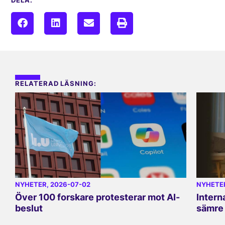
DELA:
RELATERAD LÄSNING:
NYHETER
, 2026-07-02
NYHETE
Över 100 forskare protesterar mot AI-
Intern
beslut
sämre 