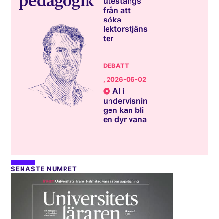
pedagogik
utestängs
från att
söka
lektorstjäns
ter
DEBATT
, 2026-06-02
AI i
undervisnin
gen kan bli
en dyr vana
SENASTE NUMRET