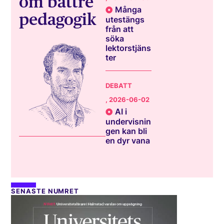
om bättre
Många
pedagogik
utestängs
från att
söka
lektorstjäns
ter
DEBATT
, 2026-06-02
AI i
undervisnin
gen kan bli
en dyr vana
SENASTE NUMRET