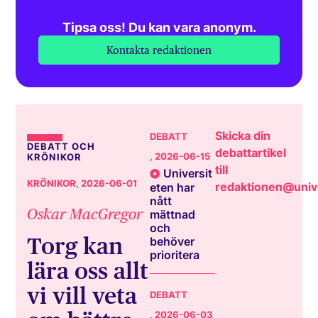
Tipsa oss! Du kan vara anonym.
Kontakta redaktionen
Skicka din
DEBATT
DEBATT OCH
debattartikel
, 2026-06-15
KRÖNIKOR
till
Universit
KRÖNIKOR
, 2026-06-01
redaktionen@unive
eten har
nått
Oskar MacGregor
mättnad
och
Torg kan
behöver
prioritera
lära oss allt
vi vill veta
DEBATT
, 2026-06-03