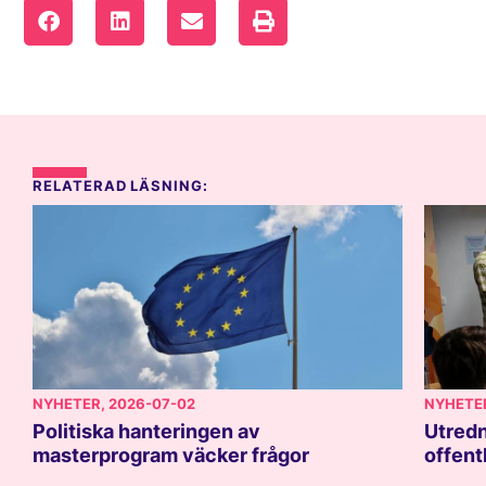
RELATERAD LÄSNING:
NYHETER
, 2026-07-02
NYHETE
Politiska hanteringen av
Utredn
masterprogram väcker frågor
offent