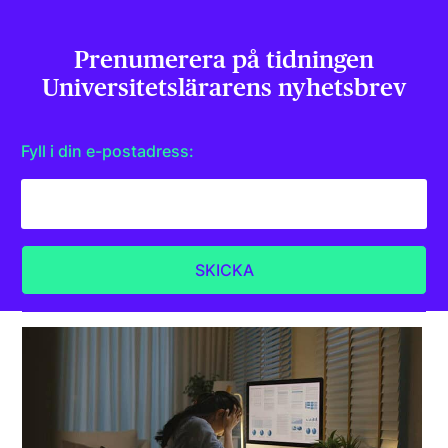
Prenumerera på tidningen
Universitets­lärarens nyhetsbrev
Fyll i din e-postadress: