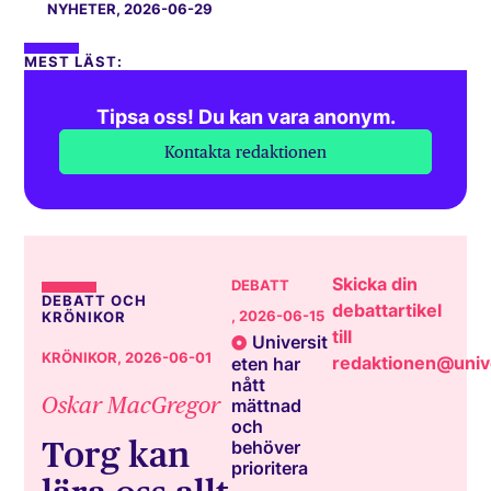
NYHETER
, 2026-06-29
MEST LÄST:
Tipsa oss! Du kan vara anonym.
Kontakta redaktionen
Skicka din
DEBATT
DEBATT OCH
debattartikel
, 2026-06-15
KRÖNIKOR
till
Universit
KRÖNIKOR
, 2026-06-01
redaktionen@unive
eten har
nått
Oskar MacGregor
mättnad
och
Torg kan
behöver
prioritera