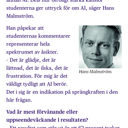
studenterna ger uttryck för om AI, säger Hans
Malmström.
Han påpekar att
studenternas kommentarer
representerar hela
spektrumet av åsikter.
– Det är glädje, det är
lättnad, det är ilska, det är
Hans Malmström.
frustration. För mig är det
väldigt tydligt att AI berör.
Det i sig är en indikation på sprängkraften i den
här frågan.
Vad är mest förvånande eller
uppseendeväckande i resultaten?
– Ett resultat som står ut är att 62 procent tycker