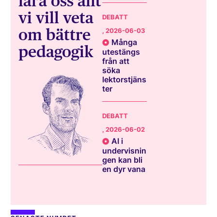
lära oss allt
vi vill veta
DEBATT
om bättre
, 2026-06-03
Många
pedagogik
utestängs
från att
söka
lektorstjäns
ter
DEBATT
, 2026-06-02
AI i
undervisnin
gen kan bli
en dyr vana