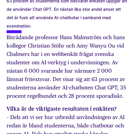
63 procent av studenterna som besvarat enkäten uppger att
de använder Chat GPT. En nästan lika stor andel anser att
det är fusk att använda AI-chatbotar i samband med
examination.
Biträdande professor Hans Malmström och hans
kollegor Christian Stöhr och Amy Wanyu Ou vid
Chalmers har i en webbenkät frågat svenska
studenter om AI-verktyg i undervisningen. Av
nästan 6 000 svarande har närmare 2 000
lämnat fritextsvar. Det visar sig att 63 procent av
studenterna använder AI-chatboten Chat GPT, 35
procent regelbundet och 28 procent sporadiskt.
Vilka är de viktigaste resultaten i enkäten?
– Dels att vi ser hur utbredd användningen av AI
redan är bland studenterna, både chatbotar och
annan AI. Dels hur otroligt starka känslor