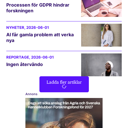
Processen för GDPR hindrar
forskningen
NYHETER
, 2026-06-01
AI får gamla problem att verka
nya
REPORTAGE
, 2026-06-01
Ingen återvändo
Ladda fler artiklar
Annons