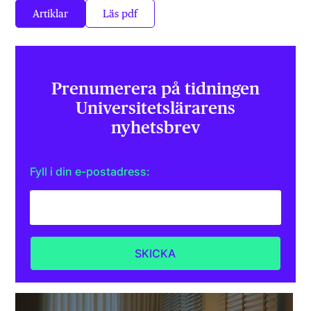
Artiklar
Läs pdf
Prenumerera på tidningen
Universitets­lärarens
nyhetsbrev
Fyll i din e-postadress: