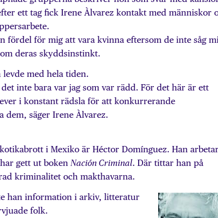
fter ett tag fick Irene Àlvarez kontakt med människor 
pers­arbete.
 en fördel för mig att vara kvinna eftersom de inte såg m
rtom deras skyddsinstinkt.
 levde med hela tiden.
 det inte bara var jag som var rädd. För det här är ett
ever i konstant rädsla för att konkurrerande
a dem, säger Irene Àlvarez.
otikabrott i Mexiko är Héctor Domínguez. Han arbeta
 har gett ut boken
. Där tittar han på
Nación Criminal
rad kriminalitet och makthavarna.
e han information i arkiv, litteratur
rvjuade folk.