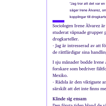
”Jag tror att det var en
säger Irene Àlvarez, 
kopplingar till drogkarte
Sociologen Irene Àlvarez är
studerat väpnade grupper p
drogkarteller.
– Jag är intresserad av att 
de rättfärdigar sina handlin
I sju månader bodde Irene 
forskare som bedriver fältf
Mexiko.
– Rädsla är den viktigaste a
särskilt att det inte finns m
Kände sig ensam
Den första tiden bland de 