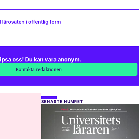
lärosäten i offentlig form
ipsa oss! Du kan vara anonym.
Kontakta redaktionen
SENASTE NUMRET