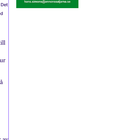
 Det
ed
ll
hur
få
r av