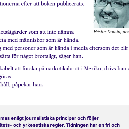
tionerna efter att boken publicerats,
Héctor Domíngue
hetsåtgärder som att inte nämna
eta med människor som är kända.
ig med personer som är kända i media eftersom det blir
tts för något brottsligt, säger han.
kabelt att forska på narkotikabrott i Mexiko, drivs han 
göras.
ehåll, påpekar han.
mas enligt journalistiska principer och följer
ets- och yrkesetiska regler. Tidningen har en fri och