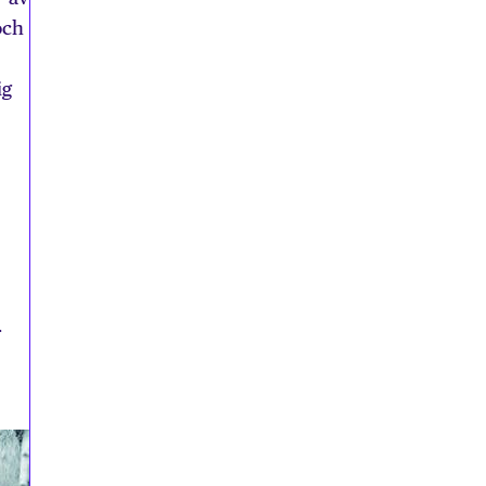
och
ig
r