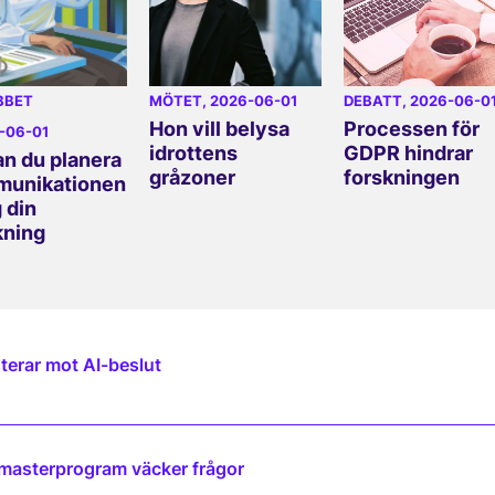
BBET
MÖTET
, 2026-06-01
DEBATT
, 2026-06-0
Hon vill belysa
Processen för
6-06-01
idrottens
GDPR hindrar
an du planera
gråzoner
forskningen
unikationen
 din
kning
terar mot AI-beslut
 masterprogram väcker frågor