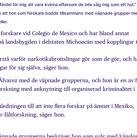
 fördel för mig att vara kvinna eftersom de inte såg mig som ett hot.”
om att hon som forskare bodde tillsammans med väpnade grupper m
ller.
 forskare vid Colegio de Mexico och har bland annat
å landsbygden i delstaten Michoacàn med kopplingar ti
förstå varför narkotikabrottslingar gör som de gör, och 
gar för sig själva, säger hon.
Àlvarez med de väpnade grupperna, och hon är en av 
orskning med anknytning till organiserad kriminalitet i
nledningen till att inte flera forskar på ämnet i Mexiko,
er fältforskning, säger hon.
väpnade grupperna beskriver hon som svår med känslo