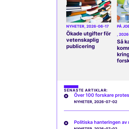
NYHETER
, 2026-06-17
PÅ JO
Ökade utgifter för
, 202
vetenskaplig
Så k
publicering
komm
kring
fors
SENASTE ARTIKLAR:
Över 100 forskare protes
NYHETER
, 2026-07-02
Politiska hanteringen av
NYHETER
, 2026-07-02