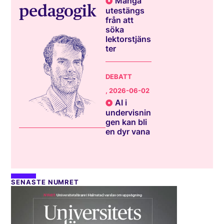
Många
pedagogik
utestängs
från att
söka
lektorstjäns
ter
DEBATT
, 2026-06-02
AI i
undervisnin
gen kan bli
en dyr vana
SENASTE NUMRET