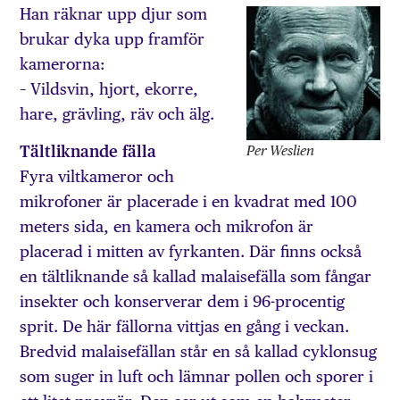
Han räknar upp djur som
brukar dyka upp framför
kamerorna:
– Vildsvin, hjort, ekorre,
hare, grävling, räv och älg.
Per Weslien
Tältliknande fälla
Fyra viltkameror och
mikrofoner är placerade i en kvadrat med 100
meters sida, en kamera och mikrofon är
placerad i mitten av fyrkanten. Där finns också
en tältliknande så kallad malaisefälla som fångar
insekter och konserverar dem i 96-procentig
sprit. De här fällorna vittjas en gång i veckan.
Bredvid malaisefällan står en så kallad cyklonsug
som suger in luft och lämnar pollen och sporer i