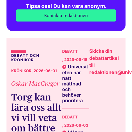
Tipsa oss! Du kan vara anonym.
Kontakta redaktionen
Skicka din
DEBATT
DEBATT OCH
debattartikel
, 2026-06-15
KRÖNIKOR
till
Universit
KRÖNIKOR
, 2026-06-01
redaktionen@unive
eten har
nått
Oskar MacGregor
mättnad
och
Torg kan
behöver
prioritera
lära oss allt
vi vill veta
DEBATT
om bättre
, 2026-06-03