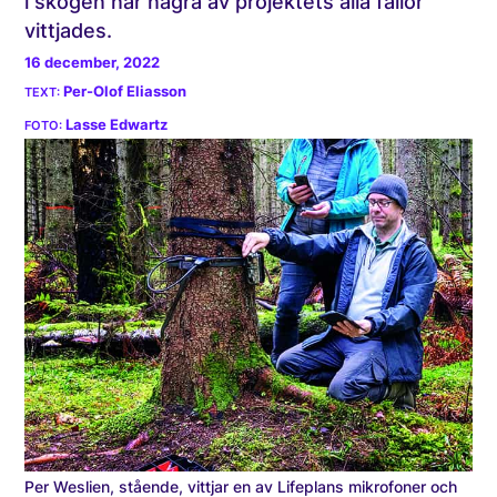
i skogen när några av projektets alla fällor
vittjades.
16 december, 2022
Per-Olof Eliasson
Lasse Edwartz
Per Weslien, stående, vittjar en av Lifeplans mikrofoner och