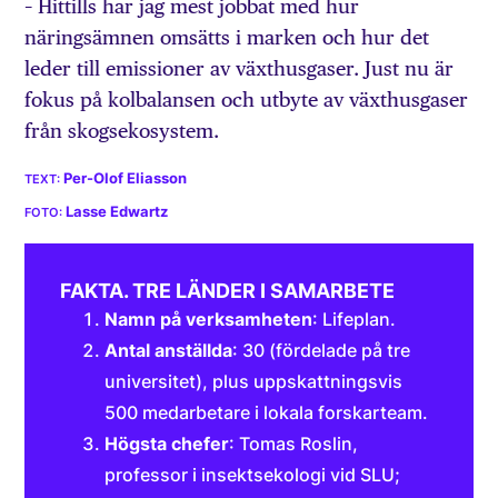
– Hittills har jag mest jobbat med hur
näringsämnen omsätts i marken och hur det
leder till emissioner av växthusgaser. Just nu är
fokus på kolbalansen och utbyte av växthusgaser
från skogsekosystem.
Per-Olof Eliasson
Lasse Edwartz
FAKTA. TRE LÄNDER I SAMARBETE
Namn på verksamheten
: Lifeplan.
Antal anställda
: 30 (fördelade på tre
universitet), plus uppskattningsvis
500 medarbetare i lokala forskarteam.
Högsta chefer
: Tomas Roslin,
professor i insektsekologi vid SLU;