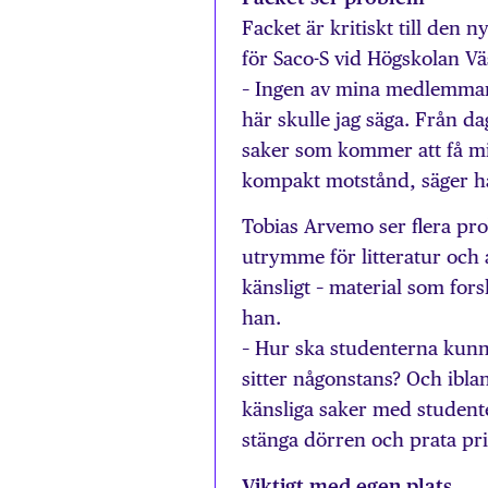
Facket är kritiskt till den
för Saco-S vid Högskolan Vä
– Ingen av mina medlemmar, e
här skulle jag säga. Från da
saker som kommer att få m
kompakt motstånd, säger h
Tobias Arvemo ser flera prob
utrymme för litteratur och a
känsligt – material som for
han.
– Hur ska studenterna kunna
sitter någonstans? Och ibl
känsliga saker med studente
stänga dörren och prata pri
Viktigt med egen plats