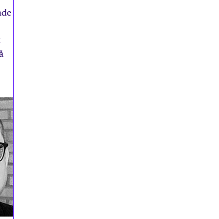
nde
t
å