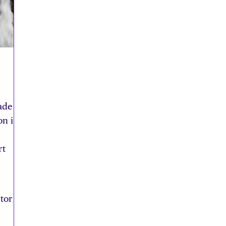
ade
on i
rt
tor