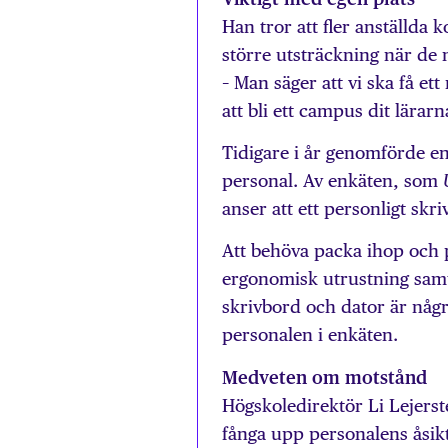
Han tror att fler anställda 
större utsträckning när de n
– Man säger att vi ska få et
att bli ett campus dit lärar
Tidigare i år genomförde e
personal. Av enkäten, som
anser att ett personligt skri
Att behöva packa ihop och p
ergonomisk utrustning samt a
skrivbord och dator är några
personalen i enkäten.
Medveten om motstånd
Högskoledirektör Li Lejerste
fånga upp personalens åsikt