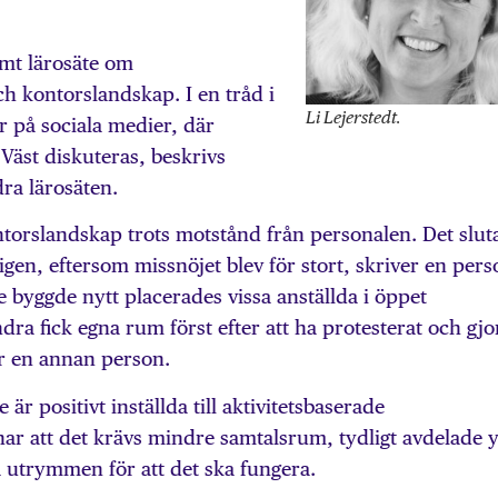
amt lärosäte om
ch kontorslandskap. I en tråd i
Li Lejerstedt.
r på sociala medier, där
Väst diskuteras, beskrivs
dra lärosäten.
ntorslandskap trots motstånd från personalen. Det slut
gen, eftersom missnöjet blev för stort, skriver en pers
e byggde nytt placerades vissa anställda i öppet
a fick egna rum först efter att ha protesterat och gjo
r en annan person.
är positivt inställda till aktivitetsbaserade
ar att det krävs mindre samtalsrum, tydligt avdelade y
utrymmen för att det ska fungera.