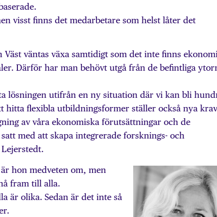
baserade.
men visst finns det medarbetare som helst låter det
 Väst väntas växa samtidigt som det inte finns ekonom
aler. Därför har man behövt utgå från de befintliga ytor
ta lösningen utifrån en ny situation där vi kan bli hund
 hitta flexibla utbildningsformer ställer också nya krav
ning av våra ekonomiska förutsättningar och de
satt med att skapa integrerade forsknings- och
 Lejerstedt.
ällt är hon medveten om, men
å fram till alla.
lla är olika. Sedan är det inte så
er.