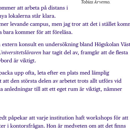
Tobias Arvemo.
kommer att arbeta på distans i
ya lokalerna står klara.
t mer levande campus, men jag tror att det i stället ko
na bara kommer för att föreläsa.
n extern konsult en undersökning bland Högskolan Väs
har tagit del av, framgår att de flesta
Universitetsläraren
vbord är viktigt.
acka upp ofta, leta efter en plats med lämplig
tt den största delen av arbetet trots allt utförs vid
 anledningar till att ett eget rum är viktigt, nämner
dt påpekar att varje institution haft workshops för att
er i kontorsfrågan. Hon är medveten om att det finns