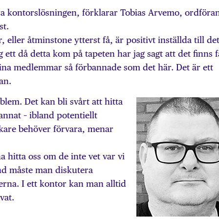
 nya kontorslösningen, förklarar Tobias Arvemo, ordföra
st.
ller åtminstone ytterst få, är positivt inställda till de
g ett då detta kom på tapeten har jag sagt att det finns f
ina medlemmar så förbannade som det här. Det är ett
an.
lem. Det kan bli svårt att hitta
nnat – ibland potentiellt
skare behöver förvara, menar
 hitta oss om de inte vet var vi
and måste man diskutera
rna. I ett kontor kan man alltid
vat.