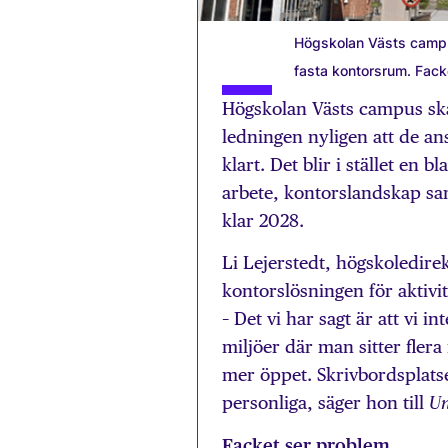
Högskolan Västs campus
fasta kontorsrum. Facket 
Högskolan Västs campus ska 
ledningen nyligen att de ans
klart. Det blir i stället e
arbete, kontorslandskap sa
klar 2028.
Li Lejerstedt, högskoledirek
kontorslösningen för aktivit
– Det vi har sagt är att vi 
miljöer där man sitter flera
mer öppet. Skrivbordsplats
personliga, säger hon till
Un
Facket ser problem