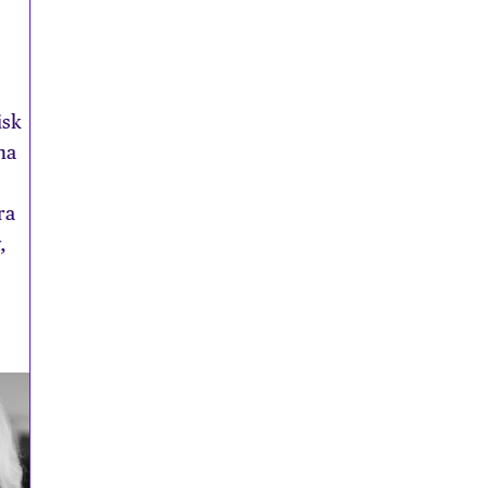
isk
na
ra
,