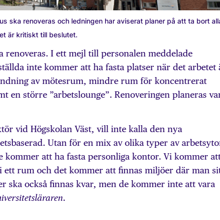
 ska renoveras och ledningen har aviserat planer på att ta bort all
är kritiskt till beslutet.
renoveras. I ett mejl till personalen meddelade
tällda inte kommer att ha fasta platser när det arbetet 
n blandning av mötesrum, mindre rum för koncentrerat
mt en större ”arbetslounge”. Renoveringen planeras va
tör vid Högskolan Väst, vill inte kalla den nya
etsbaserad. Utan för en mix av olika typer av arbetsyto
inte kommer att ha fasta personliga kontor. Vi kommer at
 i ett rum och det kommer att finnas miljöer där man si
er ska också finnas kvar, men de kommer inte att vara
.
iversitetsläraren