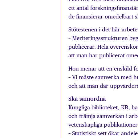
ett antal forskningsfinansiä
de finansierar omedelbart s
Stötestenen i det här arbet
– Meriteringsstrukturen byg
publicerar. Hela överenskom
att man har publicerat omed
Hon menar att en enskild fo
– Vi måste samverka med hur 
och att man där uppvärdera
Ska samordna
Kungliga biblioteket, KB, h
och främja sam­verkan i arbe
vetenskapliga publikationer
– Statistiskt sett ökar ande