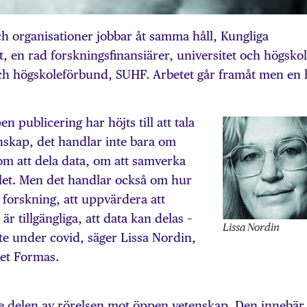
h organisationer jobbar åt samma håll, Kungliga
t, en rad forskningsfinansiärer, universitet och högsko
 och högskoleförbund, SUHF. Arbetet går framåt men en 
 publicering har höjts till att tala
skap, det handlar inte bara om
om att dela data, om att samverka
et. Men det handlar också om hur
orskning, att uppvärdera att
r är tillgängliga, att data kan delas –
Lissa Nordin
ste under covid, säger Lissa Nordin,
det Formas.
e delen av rörelsen mot öppen vetenskap. Den innebär 