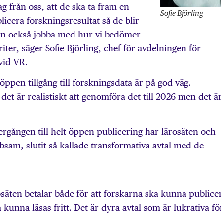
g från oss, att de ska ta fram en
Sofie Björling
icera forskningsresultat så de blir
 kan också jobba med hur vi bedömer
ter, säger Sofie Björling, chef för avdelningen för
vid VR.
ppen tillgång till forskningsdata är på god väg.
 det är realistiskt att genomföra det till 2026 men det ä
vergången till helt öppen publicering har lärosäten och
ibsam, slutit så kallade transformativa avtal med de
osäten betalar både för att forskarna ska kunna publice
a kunna läsas fritt. Det är dyra avtal som är lukrativa fö