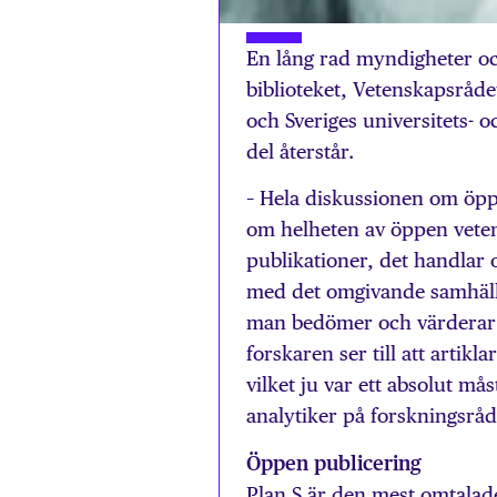
En lång rad myndigheter oc
biblioteket, Vetenskapsråde
och Sveriges universitets-
del återstår.
– Hela diskussionen om öppen
om helheten av öppen veten
publikationer, det handlar 
med det omgivande samhäll
man bedömer och värderar f
forskaren ser till att artikla
vilket ju var ett absolut må
analytiker på forskningsrå
Öppen publicering
Plan S är den mest omtalad