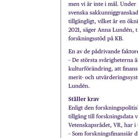
men vi är inte i mål. Under
svenska sakkunniggranskade
tillgängligt, vilket är en ö
2021, säger Anna Lundén, t
forskningsstöd på KB.
En av de pådrivande faktore
– De största svårigheterna är
kulturförändring, att finan
merit- och utvärderingssyst
Lundén.
Ställer krav
Enligt den forskningspolit
tillgång till forskningsdata
Vetenskapsrådet, VR, har i
– Som forskningsfinansiär dr