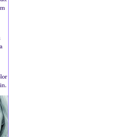
som
u
a
lor
in.