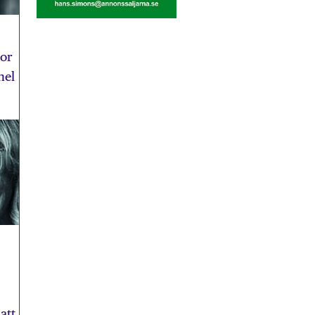
lor
hel
att