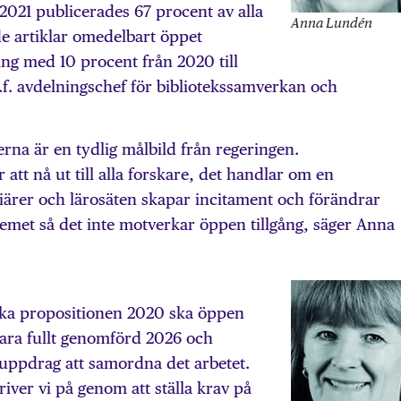
 2021 publicerades 67 procent av alla
Anna Lundén
 artiklar omedelbart öppet
kning med 10 procent från 2020 till
.f. avdelningschef för bibliotekssamverkan och
rna är en tydlig målbild från regeringen.
 att nå ut till alla forskare, det handlar om en
siärer och lärosäten skapar incitament och förändrar
emet så det inte motverkar öppen tillgång, säger Anna
iska propositionen 2020 ska öppen
 vara fullt genomförd 2026 och
 uppdrag att samordna det arbetet.
iver vi på genom att ställa krav på