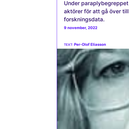
Under paraplybegreppet
aktörer för att gå över t
forskningsdata.
9 november, 2022
Per-Olof Eliasson