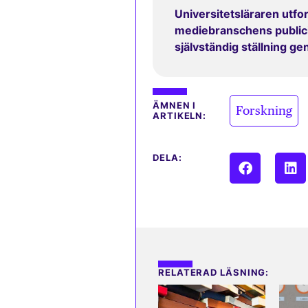
Universitetsläraren utfor
mediebranschens publicit
självständig ställning g
ÄMNEN I
Forskning
ARTIKELN:
DELA:
RELATERAD LÄSNING: