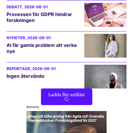
DEBATT
, 2026-06-01
Processen för GDPR hindrar
forskningen
NYHETER
, 2026-06-01
AI får gamla problem att verka
nya
REPORTAGE
, 2026-06-01
Ingen återvändo
Ladda fler artiklar
Annons