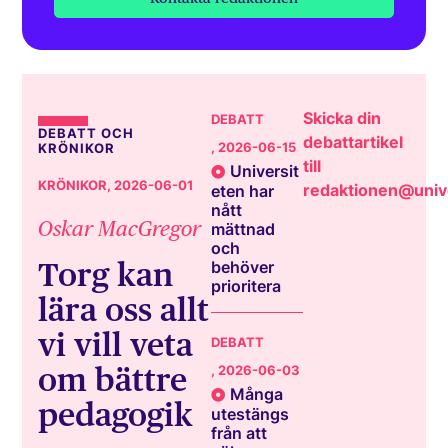
Skicka din
DEBATT
DEBATT OCH
debattartikel
, 2026-06-15
KRÖNIKOR
till
Universit
KRÖNIKOR
, 2026-06-01
redaktionen@unive
eten har
nått
Oskar MacGregor
mättnad
och
Torg kan
behöver
prioritera
lära oss allt
vi vill veta
DEBATT
om bättre
, 2026-06-03
Många
pedagogik
utestängs
från att