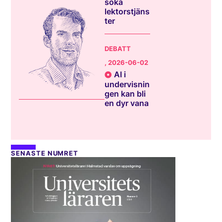
söka
lektorstjäns
ter
DEBATT
, 2026-06-02
AI i
undervisnin
gen kan bli
en dyr vana
SENASTE NUMRET