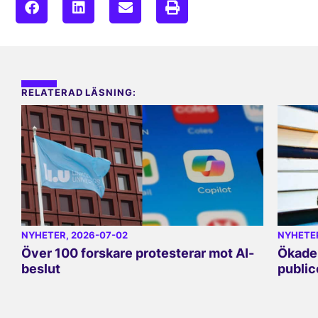
RELATERAD LÄSNING:
NYHETER
, 2026-07-02
NYHETE
Över 100 forskare protesterar mot AI-
Ökade 
beslut
public