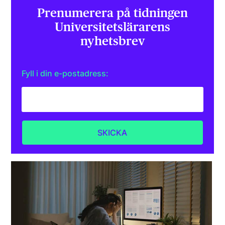
Prenumerera på tidningen
Universitets­lärarens
nyhetsbrev
Fyll i din e-postadress: