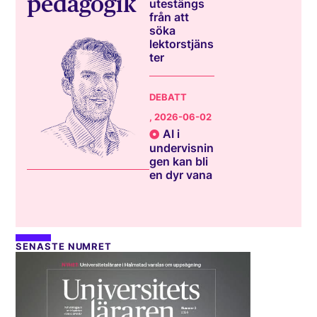
pedagogik
utestängs
från att
söka
lektorstjäns
ter
DEBATT
, 2026-06-02
AI i
undervisnin
gen kan bli
en dyr vana
SENASTE NUMRET