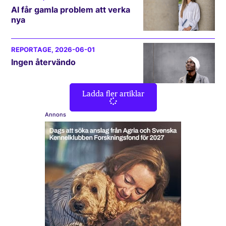
AI får gamla problem att verka
nya
REPORTAGE
, 2026-06-01
Ingen återvändo
Ladda fler artiklar
Annons