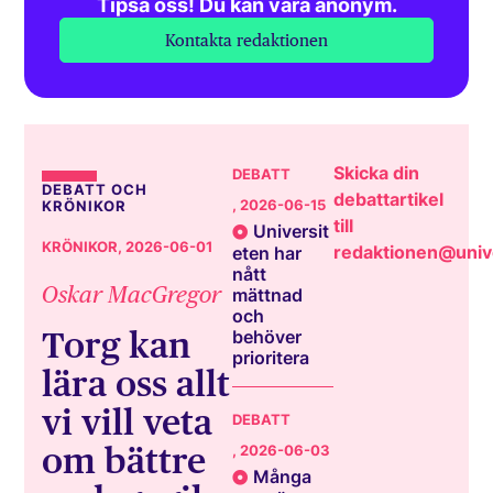
Tipsa oss! Du kan vara anonym.
Kontakta redaktionen
Skicka din
DEBATT
DEBATT OCH
debattartikel
, 2026-06-15
KRÖNIKOR
till
Universit
KRÖNIKOR
, 2026-06-01
redaktionen@unive
eten har
nått
Oskar MacGregor
mättnad
och
Torg kan
behöver
prioritera
lära oss allt
vi vill veta
DEBATT
om bättre
, 2026-06-03
Många