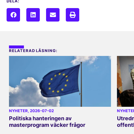
DELA:
RELATERAD LÄSNING:
NYHETER
, 2026-07-02
NYHETE
Politiska hanteringen av
Utredn
masterprogram väcker frågor
offent