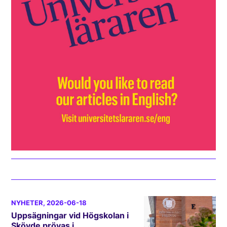
NYHETER
, 2026-06-18
Uppsägningar vid Högskolan i
Skövde prövas i