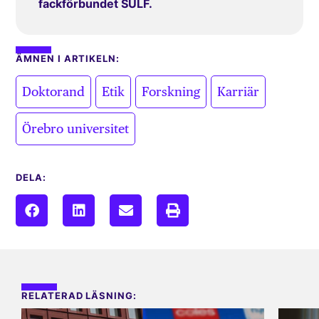
fackförbundet SULF.
ÄMNEN I ARTIKELN:
,
,
,
,
Doktorand
Etik
Forskning
Karriär
Örebro universitet
DELA:
RELATERAD LÄSNING: