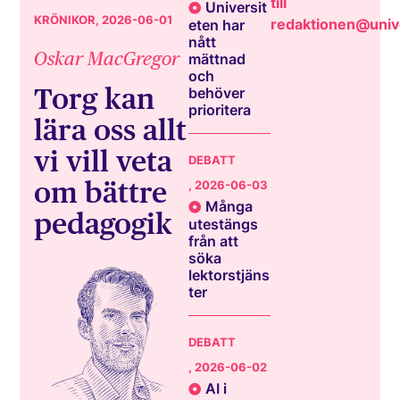
till
Universit
KRÖNIKOR
, 2026-06-01
redaktionen@unive
eten har
nått
Oskar MacGregor
mättnad
och
Torg kan
behöver
prioritera
lära oss allt
vi vill veta
DEBATT
om bättre
, 2026-06-03
Många
pedagogik
utestängs
från att
söka
lektorstjäns
ter
DEBATT
, 2026-06-02
AI i