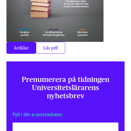
Artiklar
Läs pdf
Prenumerera på tidningen
Universitets­lärarens
nyhetsbrev
Fyll i din e-postadress: