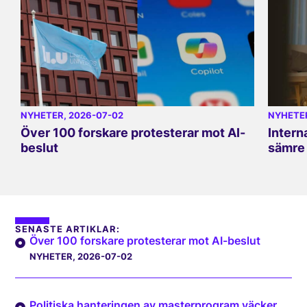
NYHETER
, 2026-07-02
NYHETE
Över 100 forskare protesterar mot AI-
Intern
beslut
sämre 
SENASTE ARTIKLAR:
Över 100 forskare protesterar mot AI-beslut
NYHETER
, 2026-07-02
Politiska hanteringen av masterprogram väcker