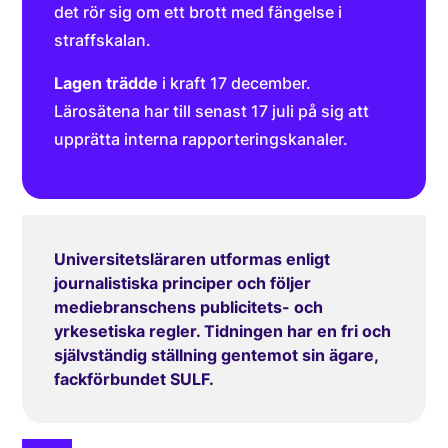
det rör sig om ett brott med fängelse i
straffskalan.
Lagen trädde
i kraft 17 december.
Lärosätena har till senast 17 juli på sig att
upprätta interna rapporteringskanaler.
Universitetsläraren utformas enligt
journalistiska principer och följer
mediebranschens publicitets- och
yrkesetiska regler. Tidningen har en fri och
självständig ställning gentemot sin ägare,
fackförbundet SULF.