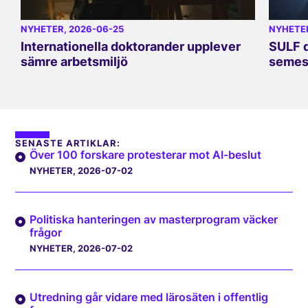
NYHETER
, 2026-06-25
NYHETE
Internationella doktorander upplever
SULF d
sämre arbetsmiljö
semes
SENASTE ARTIKLAR:
Över 100 forskare protesterar mot AI-beslut
NYHETER
, 2026-07-02
Politiska hanteringen av masterprogram väcker
frågor
NYHETER
, 2026-07-02
Utredning går vidare med lärosäten i offentlig