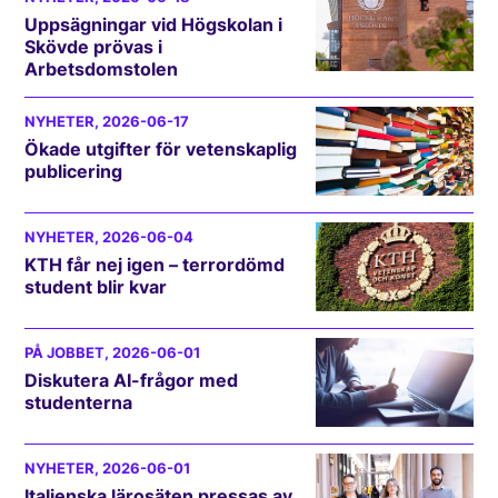
Uppsägningar vid Högskolan i
Skövde prövas i
Arbetsdomstolen
NYHETER
, 2026-06-17
Ökade utgifter för vetenskaplig
publicering
NYHETER
, 2026-06-04
KTH får nej igen – terrordömd
student blir kvar
PÅ JOBBET
, 2026-06-01
Diskutera AI-frågor med
studenterna
NYHETER
, 2026-06-01
Italienska lärosäten pressas av