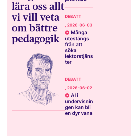
lära oss allt
vi vill veta
DEBATT
om bättre
, 2026-06-03
Många
pedagogik
utestängs
från att
söka
lektorstjäns
ter
DEBATT
, 2026-06-02
AI i
undervisnin
gen kan bli
en dyr vana