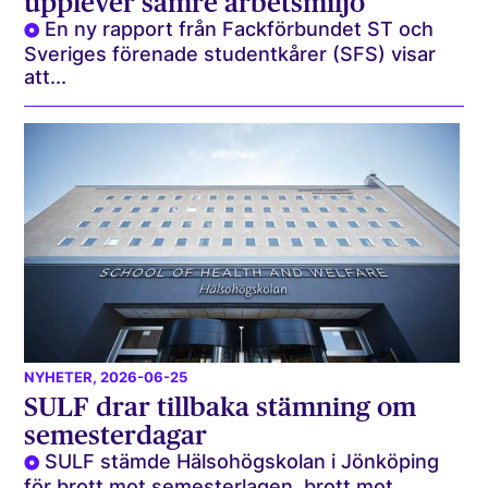
upplever sämre arbetsmiljö
En ny rapport från Fackförbundet ST och
Sveriges förenade studentkårer (SFS) visar
att...
NYHETER
, 2026-06-25
SULF drar tillbaka stämning om
semesterdagar
SULF stämde Hälsohögskolan i Jönköping
för brott mot semesterlagen, brott mot