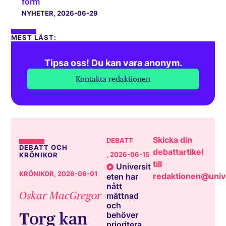
form
NYHETER
, 2026-06-29
MEST LÄST:
Tipsa oss! Du kan vara anonym.
Kontakta redaktionen
Skicka din
DEBATT
DEBATT OCH
debattartikel
, 2026-06-15
KRÖNIKOR
till
Universit
KRÖNIKOR
, 2026-06-01
redaktionen@unive
eten har
nått
Oskar MacGregor
mättnad
och
Torg kan
behöver
prioritera