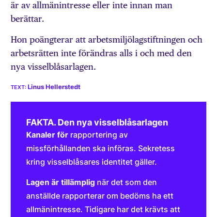
är av allmänintresse eller inte innan man
berättar.
Hon poängterar att arbetsmiljölagstiftningen och
arbetsrätten inte förändras alls i och med den
nya visselblåsarlagen.
Linus Hellerstedt
FAKTA. Den nya visselblåsarlagen
Kanaler för
rapportering av
missförhållanden ska införas. Sekretess
kring visselblåsares identitet gäller.
Lagen är tillämplig
när det som den
anställde rapporterar om bedöms ha ett
allmänintresse. Tidigare har det krävts att