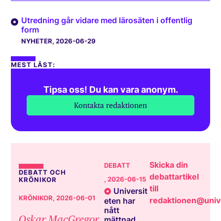
Utredning går vidare med lärosäten i offentlig
form
NYHETER
, 2026-06-29
MEST LÄST:
Tipsa oss! Du kan vara anonym.
Kontakta redaktionen
Skicka din
DEBATT
DEBATT OCH
debattartikel
, 2026-06-15
KRÖNIKOR
till
Universit
KRÖNIKOR
, 2026-06-01
redaktionen@unive
eten har
nått
Oskar MacGregor
mättnad