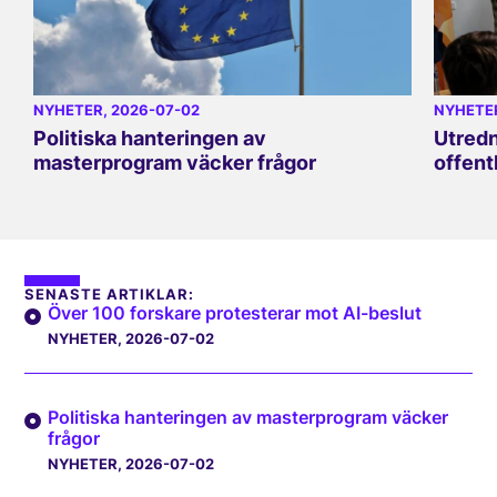
NYHETER
, 2026-07-02
NYHETE
Politiska hanteringen av
Utredn
masterprogram väcker frågor
offent
SENASTE ARTIKLAR:
Över 100 forskare protesterar mot AI-beslut
NYHETER
, 2026-07-02
Politiska hanteringen av masterprogram väcker
frågor
NYHETER
, 2026-07-02