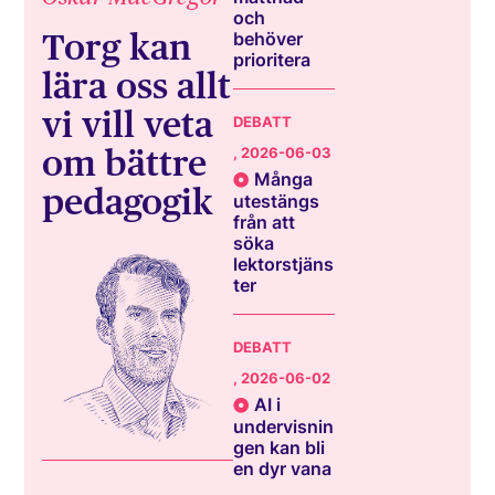
och
Torg kan
behöver
prioritera
lära oss allt
vi vill veta
DEBATT
om bättre
, 2026-06-03
Många
pedagogik
utestängs
från att
söka
lektorstjäns
ter
DEBATT
, 2026-06-02
AI i
undervisnin
gen kan bli
en dyr vana