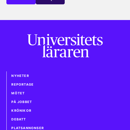
NYHETER
REPORTAGE
MÖTET
PÅ JOBBET
KRÖNIKOR
DEBATT
PLATSANNONSER