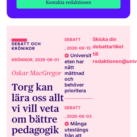
Kontakta redaktionen
Skicka din
DEBATT
DEBATT OCH
debattartikel
, 2026-06-15
KRÖNIKOR
till
Universit
KRÖNIKOR
, 2026-06-01
redaktionen@unive
eten har
nått
Oskar MacGregor
mättnad
och
Torg kan
behöver
prioritera
lära oss allt
vi vill veta
DEBATT
om bättre
, 2026-06-03
Många
pedagogik
utestängs
från att