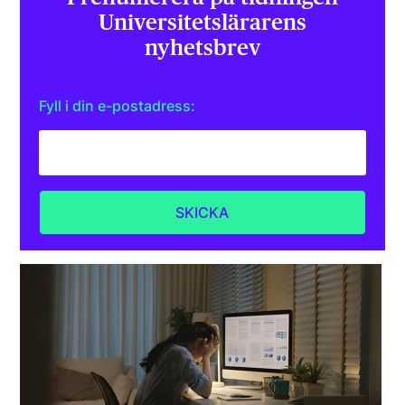
Universitets­lärarens
nyhetsbrev
Fyll i din e-postadress: