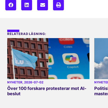
RELATERAD LÄSNING:
NYHETER
, 2026-07-02
NYHETE
Över 100 forskare protesterar mot AI-
Politi
beslut
master