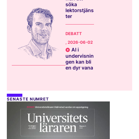
söka
lektorstjäns
ter
DEBATT
, 2026-06-02
AI i
undervisnin
gen kan bli
en dyr vana
SENASTE NUMRET