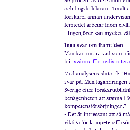
59 procent av de examinera
och högskolelärare. Totalt 
forskare, annan undervisa
femtedel arbetar inom civil
– Ingenjörer kan mycket vä
Inga svar om framtiden
Man kan undra vad som hän
blir
svårare för nydisputer
Med analysens slutord: ”Hur
svar på. Men lagändringen 
Sverige efter forskarutbil
benägenheten att stanna i S
kompetensförsörjningen.”
– Det är intressant att så 
viktiga för kompetensförsö