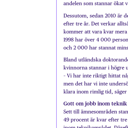
andelen som stannar ökat v
Dessutom, sedan 2010 är de
efter tre år. Det verkar all
kommer att vara kvar mera l
1998 har över 4 000 persone
och 2 000 har stannat minst
Bland utländska doktorande
kvinnorna stannar i högre u
– Vi har inte riktigt hittat
men det har vi inte undersök
klara inom rimlig tid, säge
Gott om jobb inom teknik
Sett till ämnesområden sta
49 procent är kvar efter tre
inom teknikområdet. Däre