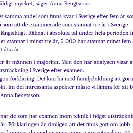
äldigt mycket, säger Anna Bengtsson.
t samma andel som finns kvar i Sverige efter fem år s
tså som att de examinerade som stannat tre år i Sverige
ångsiktigt. Räknat i absoluta tal under hela perioden f
r stannat i minst tre år, 3 000 har stannat minst fem 
 åtta år.
r är männen i majoritet. Men den här analysen visar a
tsträckning i Sverige efter examen.
 någon förklaring. Det kan ha med familjebildning att göra
t. En del intressanta aspekter måste vi lämna för att b
r Anna Bengtsson.
nnar de som har examen inom teknik i högst utsträckni
 år. Förklaringen är rimligen att det finns gott om jobb
fter kommer de med examen inom naturvetenskap, 44