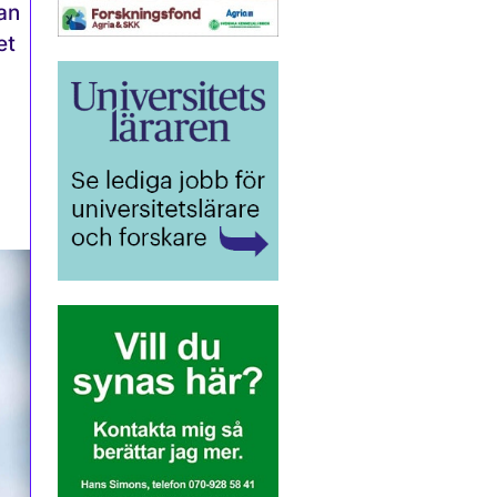
an
et