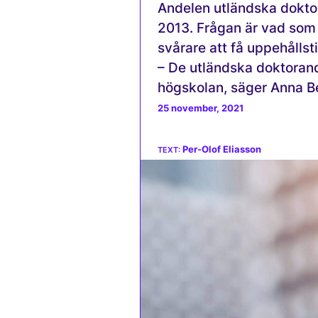
Andelen utländska doktor
2013. Frågan är vad som
svårare att få uppehållsti
– De utländska doktorand
högskolan, säger Anna B
25 november, 2021
Per-Olof Eliasson