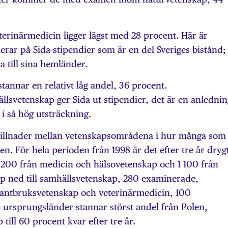
erinärmedicin ligger lägst med 28 procent. Här är
erar på Sida-stipendier som är en del Sveriges bistånd;
da till sina hemländer.
tannar en relativt låg andel, 36 procent.
ällsvetenskap ger Sida ut stipendier, det är en anlednin
 i så hög utsträckning.
a skillnader mellan vetenskapsområdena i hur många som
en. För hela perioden från 1998 är det efter tre år drygt
 200 från medicin och hälsovetenskap och 1 100 från
pp ned till samhällsvetenskap, 280 examinerade,
lantbruksvetenskap och veterinärmedicin, 100
 ursprungsländer stannar störst andel från Polen,
ill 60 procent kvar efter tre år.