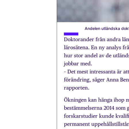
Andelen utländska dokt
Doktorander från andra länd
lärosätena. En ny analys f
hur stor andel av de utlän
jobbar med.
– Det mest intressanta är at
förändring, säger Anna Beng
rapporten.
Ökningen kan hänga ihop 
bestämmelserna 2014 som g
forskarstudier kunde kvalific
permanent uppehållstillstå