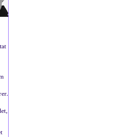
tat
am
rer.
et,
t