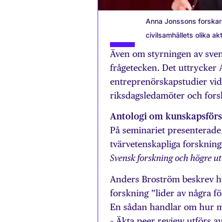
Anna Jonssons forskar
civilsamhällets olika akt
Även om styrningen av svens
fråge­tecken. Det uttrycker
entreprenörskapstudier vid
riksdagsledamöter och forsk
Antologi om kunskapsförs
På seminariet presenterade
tvärvetenskapliga forskni
Svensk forskning och högre u
Anders Broström beskrev hu
forskning ”lider av några f
En sådan handlar om hur m
– Äkta peer review utförs a