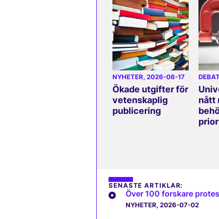
NYHETER
, 2026-06-17
DEBA
Ökade utgifter för
Univ
vetenskaplig
nått
publicering
beh
prior
SENASTE ARTIKLAR:
Över 100 forskare protes
NYHETER
, 2026-07-02