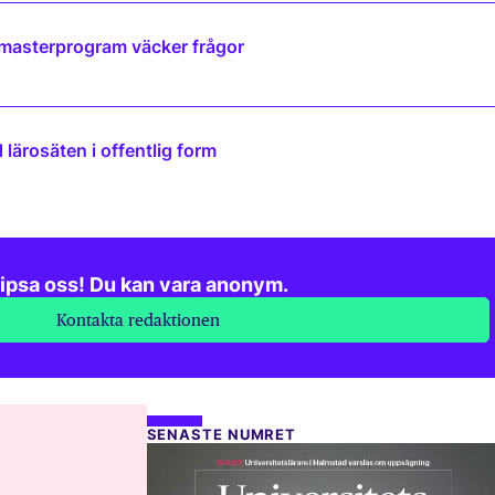
 masterprogram väcker frågor
lärosäten i offentlig form
ipsa oss! Du kan vara anonym.
Kontakta redaktionen
SENASTE NUMRET