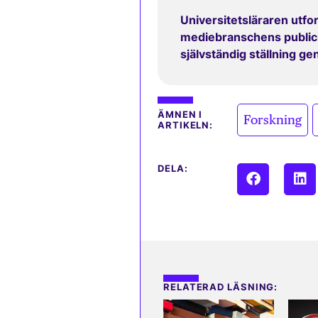
Universitetsläraren utfor
mediebranschens publicit
självständig ställning g
,
ÄMNEN I
Forskning
ARTIKELN:
DELA:
RELATERAD LÄSNING: