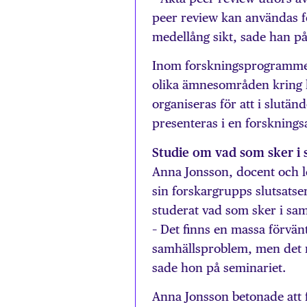
peer review kan användas fö
medellång sikt, sade han på
Inom forskningsprogrammet 
olika ämnesområden kring h
organiseras för att i slutä
presenteras i en forskningsa
Studie om vad som sker i
Anna Jonsson, docent och le
sin forskargrupps slutsats
studerat vad som sker i sam
– Det finns en massa förvän
samhällsproblem, men det m
sade hon på seminariet.
Anna Jonsson betonade att fo