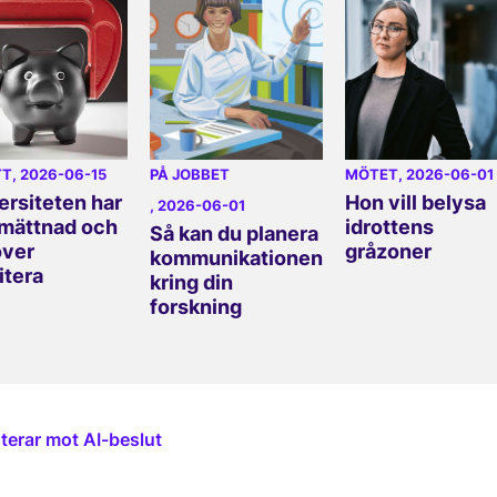
TT
, 2026-06-15
PÅ JOBBET
MÖTET
, 2026-06-01
ersiteten har
Hon vill belysa
, 2026-06-01
 mättnad och
idrottens
Så kan du planera
över
gråzoner
kommunikationen
itera
kring din
forskning
terar mot AI-beslut