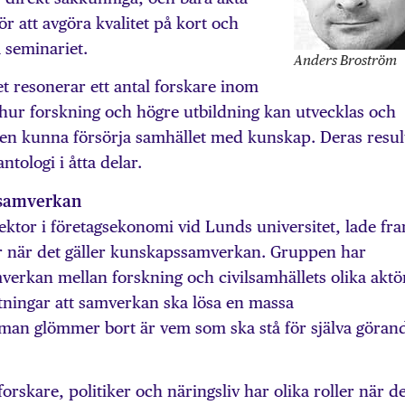
r att avgöra kvalitet på kort och
 seminariet.
Anders Broström
resonerar ett antal forskare inom
ur forskning och högre utbildning kan utvecklas och
nden kunna försörja samhället med kunskap. Deras resul
ntologi i åtta delar.
 samverkan
ktor i företagsekonomi vid Lunds universitet, lade fr
er när det gäller kunskapssamverkan. Gruppen har
verkan mellan forskning och civilsamhällets olika aktö
tningar att samverkan ska lösa en massa
an glömmer bort är vem som ska stå för själva görand
rskare, politiker och näringsliv har olika roller när de