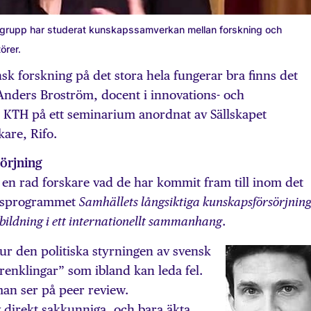
grupp har studerat kunskapssamverkan mellan forskning och
örer.
k forskning på det stora hela fung­erar bra finns det
 Anders Bro­ström, docent i innovations- och
 KTH på ett seminarium anordnat av Sällskapet
are, Rifo.
örjning
 en rad forskare vad de har kommit fram till inom det
ngsprogrammet
Samhällets långsiktiga kunskapsförsörjning
.
tbildning i ett internationellt sammanhang
r den politiska styrningen av svensk
örenklingar” som ibland kan leda fel.
an ser på peer review.
v direkt sakkunniga, och bara äkta