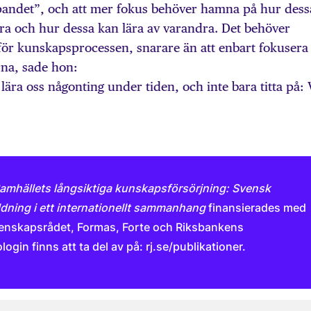
pandet”, och att mer fokus behöver hamna på hur dess
 och hur dessa kan lära av varandra. Det behöver
 för kunskapsprocessen, snarare än att enbart fokusera
na, sade hon:
n lära oss någonting under tiden, och inte bara titta på:
amhällets långsiktiga kunskapsförsörjning: Svensk
ldning i ett internationellt sammanhang
finansierades med
tenskapsrådet, Formas, Forte och Riksbankens
gin finns att ta del av på: rj.se/publikationer.