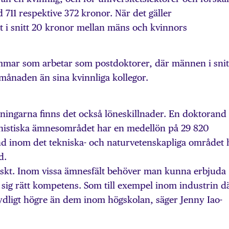
 711 respektive 372 kronor. När det gäller
det i snitt 20 kronor mellan mäns och kvinnors
mar som arbetar som postdoktorer, där männen i snit
månaden än sina kvinnliga kollegor.
ningarna finns det också löneskillnader. En doktorand
istiska ämnesområdet har en medellön på 29 820
d inom det tekniska- och naturvetenskapliga området 
d.
tiskt. Inom vissa ämnesfält behöver man kunna erbjuda
ll sig rätt kompetens. Som till exempel inom industrin d
ydligt högre än dem inom högskolan, säger Jenny Iao-