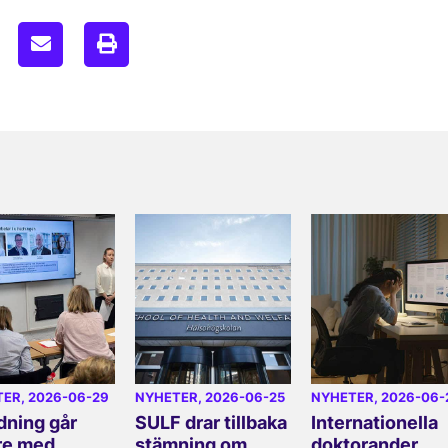
TER
, 2026-06-29
NYHETER
, 2026-06-25
NYHETER
, 2026-06-
dning går
SULF drar tillbaka
Internationella
re med
stämning om
doktorander