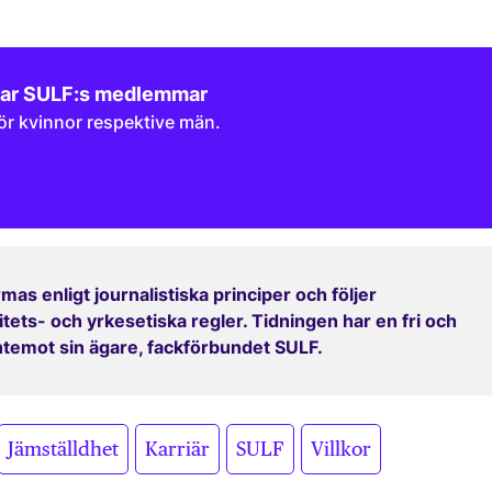
nar SULF:s medlemmar
ör kvinnor respektive män.
mas enligt journalistiska principer och följer
ets- och yrkesetiska regler. Tidningen har en fri och
entemot sin ägare, fackförbundet SULF.
,
,
,
Jämställdhet
Karriär
SULF
Villkor