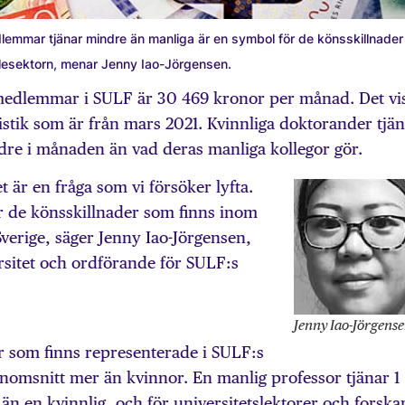
lemmar tjänar mindre än manliga är en symbol för de könsskillnader
lesektorn, menar Jenny Iao-Jörgensen.
edlemmar i SULF är 30 469 kronor per månad. Det vi
istik som är från mars 2021. Kvinnliga doktorander tjä
dre i månaden än vad deras manliga kollegor gör.
t är en fråga som vi försöker lyfta.
ör de köns­skillnader som finns inom
Sverige, säger Jenny Iao-Jörgensen,
sitet och ordförande för SULF:s
Jenny Iao-Jörgens
er som finns representerade i SULF:s
genomsnitt mer än kvinnor. En manlig professor tjänar 1
 en kvinnlig, och för universitetslektorer och forska