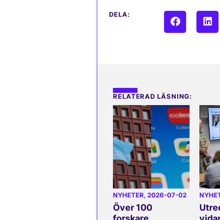
DELA:
RELATERAD LÄSNING:
NYHETER
, 2026-07-02
NYHE
Över 100
Utre
forskare
vida