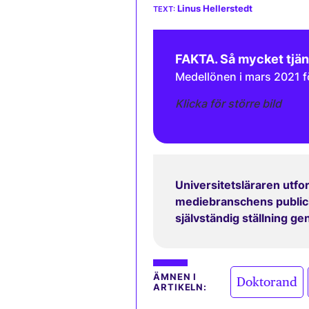
Linus Hellerstedt
FAKTA. Så mycket tjä
Medellönen i mars 2021 f
Klicka för större bild
Universitetsläraren utfor
mediebranschens publicit
självständig ställning g
,
ÄMNEN I
Doktorand
ARTIKELN: