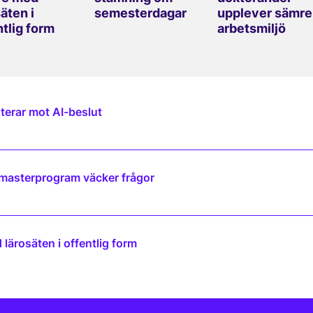
äten i
semesterdagar
upplever sämre
ntlig form
arbetsmiljö
terar mot AI-beslut
 masterprogram väcker frågor
lärosäten i offentlig form