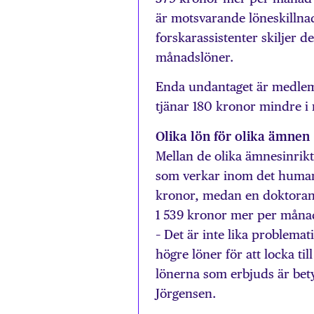
är motsvarande löneskillnad
forskarassistenter skiljer 
månadslöner.
Enda undantaget är medlem
tjänar 180 kronor mindre i 
Olika lön för olika ämnen
Mellan de olika ämnesinrikt
som verkar inom det human
kronor, medan en doktoran
1 539 kronor mer per måna
– Det är inte lika problema
högre löner för att locka ti
lönerna som erbjuds är bet
Jörgensen.