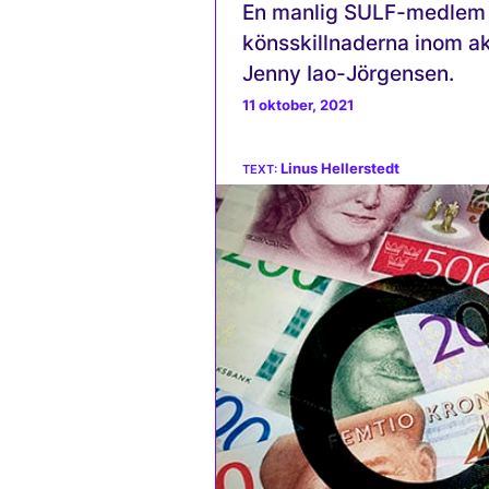
En manlig SULF-medlem tj
köns­skillnaderna inom a
Jenny Iao-Jörgensen.
11 oktober, 2021
Linus Hellerstedt