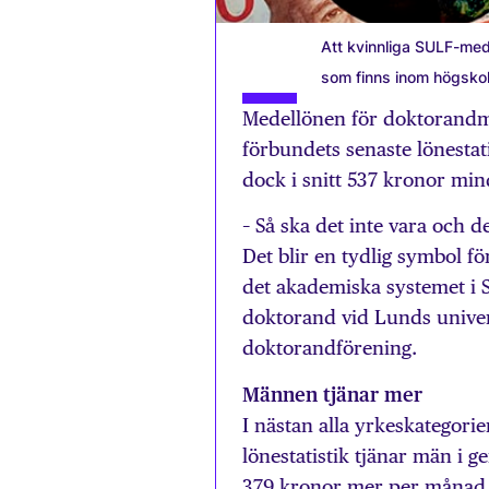
Att kvinnliga SULF-med
som finns inom högsko
Medellönen för doktorandm
förbundets senaste lönestat
dock i snitt 537 kronor min
– Så ska det inte vara och de
Det blir en tydlig symbol f
det akademiska sy­stemet i 
doktorand vid Lunds univer
doktorandförening.
Männen tjänar mer
I nästan alla yrkeskategori
lönestatistik tjänar män i 
379 kronor mer per månad än