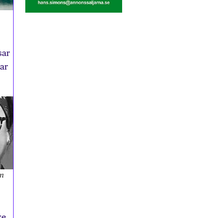
sar
nar
en
re