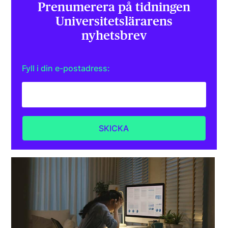
Prenumerera på tidningen
Universitets­lärarens
nyhetsbrev
Fyll i din e-postadress: