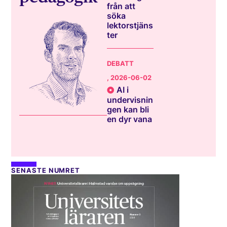
från att
söka
lektorstjäns
ter
DEBATT
, 2026-06-02
AI i
undervisnin
gen kan bli
en dyr vana
SENASTE NUMRET