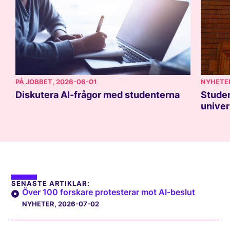
PÅ JOBBET
, 2026-06-01
NYHETE
Diskutera AI-frågor med studenterna
Studen
univer
SENASTE ARTIKLAR:
Över 100 forskare protesterar mot AI-beslut
NYHETER
, 2026-07-02