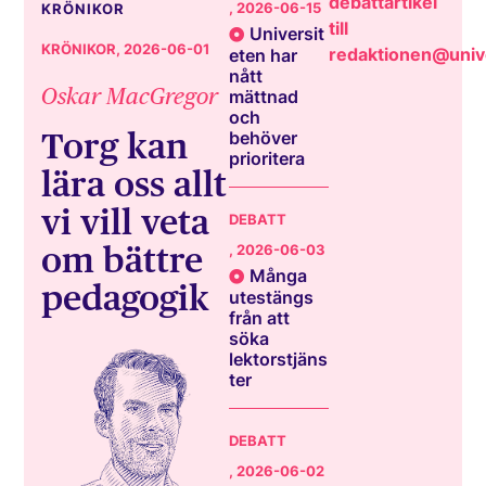
debattartikel
, 2026-06-15
KRÖNIKOR
till
Universit
KRÖNIKOR
, 2026-06-01
redaktionen@unive
eten har
nått
Oskar MacGregor
mättnad
och
Torg kan
behöver
prioritera
lära oss allt
vi vill veta
DEBATT
om bättre
, 2026-06-03
Många
pedagogik
utestängs
från att
söka
lektorstjäns
ter
DEBATT
, 2026-06-02