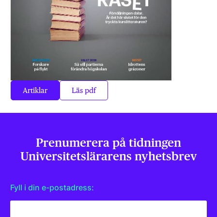
Artiklar
Läs pdf
Prenumerera på tidningen
Universitets­lärarens nyhetsbrev
Fyll i din e-postadress: