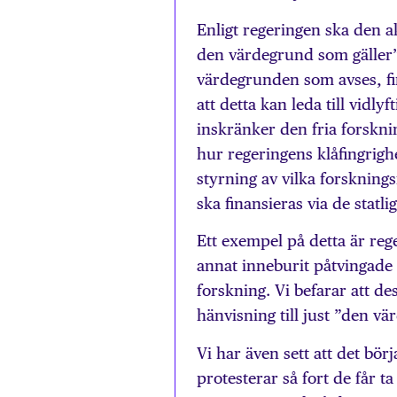
Enligt regeringen ska den a
den värdegrund som gäller”
värdegrunden som avses, fin
att detta kan leda till vidly
inskränker den fria forskni
hur regeringens klåfingrigh
styrning av vilka forsknin
ska finansieras via de statl
Ett exempel på detta är reg
annat inneburit påtvingade k
forskning. Vi befarar att d
hänvisning till just ”den v
Vi har även sett att det bör
protesterar så fort de får 