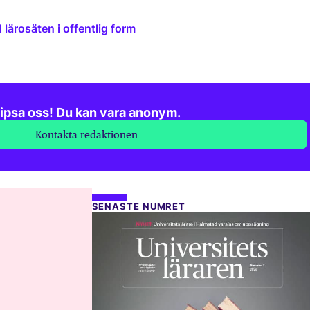
lärosäten i offentlig form
ipsa oss! Du kan vara anonym.
Kontakta redaktionen
SENASTE NUMRET