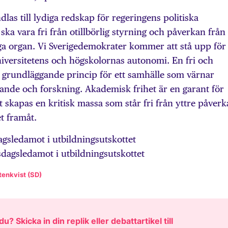
dlas till lydiga redskap för regeringens politiska
ka vara fri från otillbörlig styrning och påverkan från
iga organ. Vi Sverigedemokrater kommer att stå upp för
niversitetens och högskolornas autonomi. En fri och
n grundläggande princip för ett samhälle som värnar
ärande och forskning. Akademisk frihet är en garant för
 skapas en kritisk massa som står fri från yttre påver
t framåt.
agsledamot i utbildningsutskottet
sdagsledamot i utbildningsutskottet
tenkvist (SD)
u? Skicka in din replik eller debattartikel till