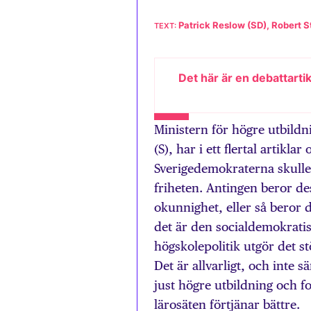
Patrick Reslow (SD), Robert S
Det här är en debattarti
Ministern för högre utbildn
(S), har i ett flertal artiklar
Sverigedemokraterna skulle
friheten. Antingen beror d
okunnighet, eller så beror d
det är den socialdemokrati
högskolepolitik utgör det s
Det är allvarligt, och inte s
just högre utbildning och f
lärosäten förtjänar bättre.