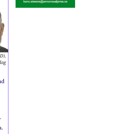
SD),
sdag
nd
r
a.