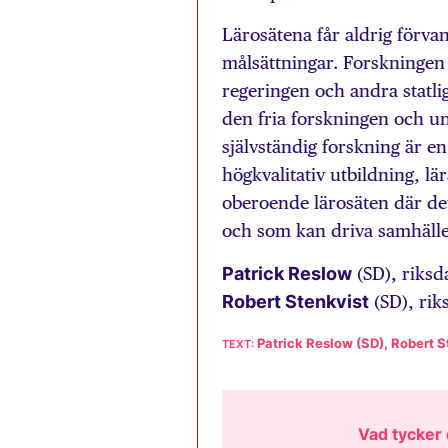
Lärosätena får aldrig förvan
målsättningar. Forskningen s
regeringen och andra statl
den fria forskningen och u
självständig forskning är e
högkvalitativ utbildning, l
oberoende lärosäten där det
och som kan driva samhälle
Patrick Reslow
(SD), riksd
Robert Stenkvist
(SD), rik
Patrick Reslow (SD), Robert S
Vad tycker d