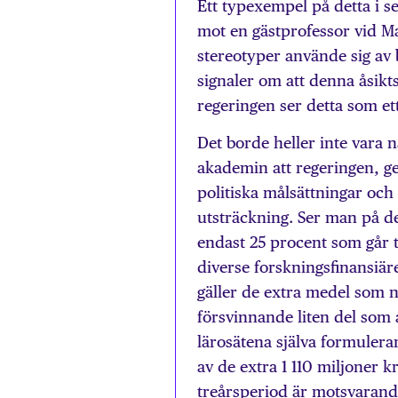
Ett typexempel på detta i s
mot en gästprofessor vid M
stereotyper använde sig av b
signaler om att denna åsikts
regeringen ser detta som ett
Det borde heller inte vara
akademin att regeringen, g
politiska målsättningar oc
utsträckning. Ser man på d
endast 25 procent som går t
diverse forskningsfinansiär
gäller de extra medel som n
försvinnande liten del som a
lärosätena själva formulera
av de extra 1 110 miljoner k
treårsperiod är motsvarande