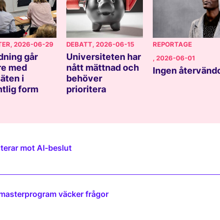
TER
, 2026-06-29
DEBATT
, 2026-06-15
REPORTAGE
dning går
Universiteten har
, 2026-06-01
re med
nått mättnad och
Ingen återvänd
äten i
behöver
ntlig form
prioritera
terar mot AI-beslut
 masterprogram väcker frågor