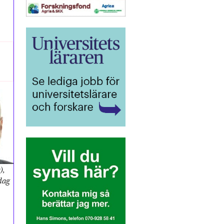
),
sdag