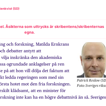
tenkvist (SD)
kel. Åsikterna som uttrycks är skribentens/skribenternas
egna.
ing och forskning, Matilda Ernkrans
 och debatter antytt att
 vilja inskränka den akademiska
essa ogrundade anklagelser på ren
e på att hon vill dölja det faktum att
skt ledda regeringen som med sin
Patrick Reslow (SD
törsta hotet mot den fria forskningen.
Foto: Sveriges rik
ärskilt klädsamt, att en minister för
orskning inte kan ha en högre debattnivå än så. Sveriges