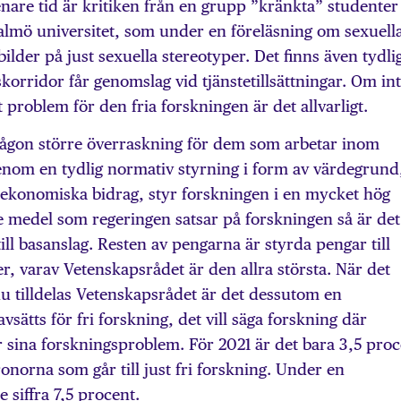
enare tid är kritiken från en grupp ”kränkta” studenter
almö universitet, som under en föreläsning om sexuell
ilder på just sexuella stereotyper. Det finns även tydli
korridor får genomslag vid tjänstetillsättningar. Om in
 problem för den fria forskningen är det allvarligt.
 någon större överraskning för dem som arbetar inom
enom en tydlig normativ styrning i form av värdegrund
h ekonomiska bidrag, styr forskningen i en mycket hög
e medel som regeringen satsar på forskningen så är det
ill basanslag. Resten av pengarna är styrda pengar till
er, varav Vetenskapsrådet är den allra största. När det
u tilldelas Vetenskapsrådet är det dessutom en
vsätts för fri forskning, det vill säga forskning där
r sina forskningsproblem. För 2021 är det bara 3,5 pro
ronorna som går till just fri forskning. Under en
 siffra 7,5 procent.