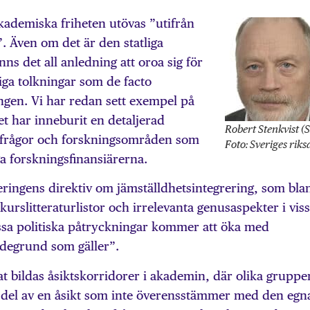
kademiska friheten utövas ”utifrån
. Även om det är den statliga
ns det all anledning att oroa sig för
ftiga tolkningar som de facto
ngen. Vi har redan sett exempel på
et har inneburit en detaljerad
Robert Stenkvist (
gsfrågor och forskningsområden som
Foto: Sveriges rik
iga forskningsfinansiärerna.
eringens direktiv om jämställdhetsintegrering, som bla
urslitteraturlistor och irrelevanta genusaspekter i viss
essa politiska påtryckningar kommer att öka med
ärdegrund som gäller”.
jat bildas åsiktskorridorer i akademin, där olika gruppe
ta del av en åsikt som inte överensstämmer med den egn