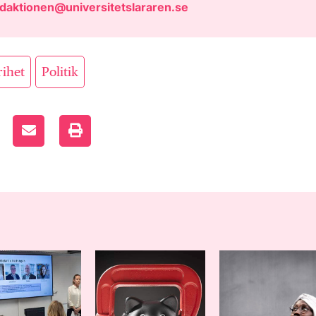
daktionen@universitetslararen.se
,
rihet
Politik