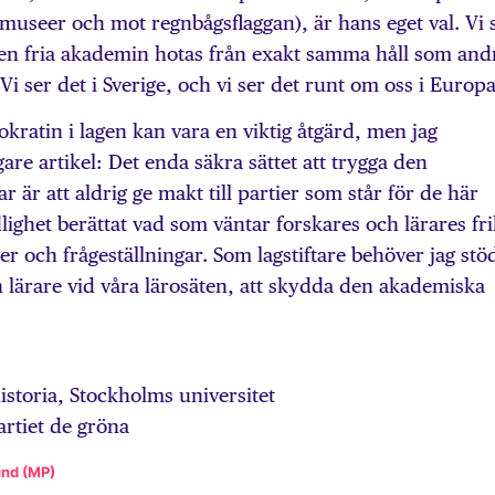
 museer och mot regnbågsflaggan), är hans eget val. Vi 
n fria akademin hotas från exakt samma håll som and
Vi ser det i Sverige, och vi ser det runt om oss i Europa
okratin i lagen kan vara en viktig åtgärd, men jag
re artikel: Det enda säkra sättet att trygga den
r är att aldrig ge makt till partier som står för de här
ighet berättat vad som väntar forskares och lärares fri
ier och frågeställningar. Som lagstiftare behöver jag stö
h lärare vid våra lärosäten, att skydda den akademiska
istoria, Stockholms universitet
rtiet de gröna
und (MP)