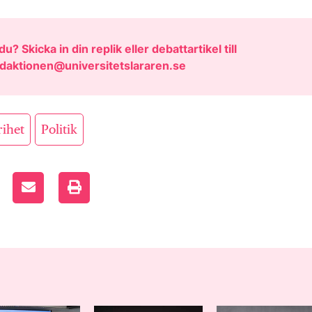
u? Skicka in din replik eller debattartikel till
daktionen@universitetslararen.se
,
rihet
Politik