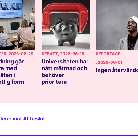
TER
, 2026-06-29
DEBATT
, 2026-06-15
REPORTAGE
dning går
Universiteten har
, 2026-06-01
re med
nått mättnad och
Ingen återvänd
äten i
behöver
ntlig form
prioritera
terar mot AI-beslut