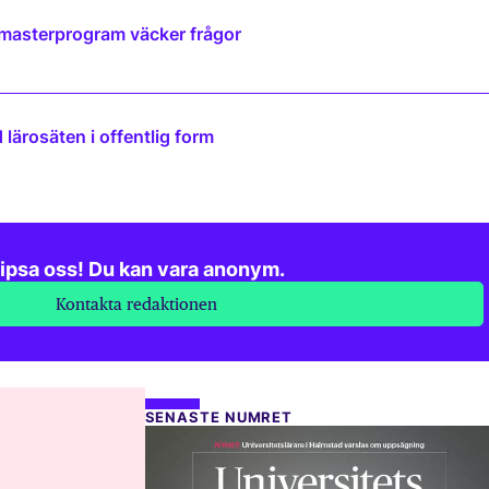
 masterprogram väcker frågor
lärosäten i offentlig form
ipsa oss! Du kan vara anonym.
Kontakta redaktionen
SENASTE NUMRET