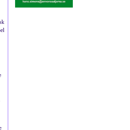
sk
el
e
n
e