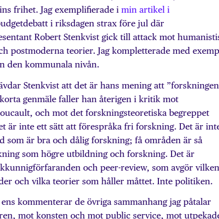
ns frihet. Jag exemplifierade i
min artikel i
dgetdebatt i riksdagen strax före jul där
entant Robert Stenkvist gick till attack mot humanisti
och postmoderna teorier. Jag kompletterade med exemp
rån den kommunala nivån.
ävdar Stenkvist att det är hans mening att ”forskningen
korta genmäle faller han återigen i kritik mot
oucault, och mot det forskningsteoretiska begreppet
 är inte ett sätt att förespråka fri forskning. Det är int
d som är bra och dålig forskning; få områden är så
ning som högre utbildning och forskning. Det är
akkunnigförfaranden och peer-review, som avgör vilke
er och vilka teorier som håller måttet. Inte politiken.
te ens kommenterar de övriga sammanhang jag påtalar
turen, mot konsten och mot public service, mot utpekad