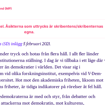
und (MP)
kel. Åsikterna som uttrycks är skribentens/skribenternas
egna.
s (SD) inlägg
5 februari 2021.
der tryck och hotas från flera håll. I allt fler länder
itutionerna ställning. I dag är vi tillbaka i ett läge där 
er än demokratier i världen. Det visar sig i
 vid olika forskningsinstitut, exempelvis vid V-Dem-
iversitet. Hot mot den akademiska friheten, liksom mot
 friheter, är tidiga indikatorer på rörelser åt fel håll.
demokraterna är med och styr, från debatter och
vi attackerna mot demokratin, mot kulturens,