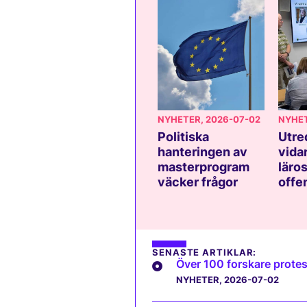
NYHETER
, 2026-07-02
NYHE
Politiska
Utre
hanteringen av
vida
masterprogram
läros
väcker frågor
offe
SENASTE ARTIKLAR:
Över 100 forskare protes
NYHETER
, 2026-07-02