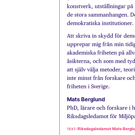
konstverk, utställningar på
de stora sammanhangen. De
demokratiska institutioner. 
Att skriva in skydd för dem
upprepar mig från min tidiga
akademiska friheten på allva
åsikterna, och som med tydl
att själv välja metoder, teor
inte minst från forskare oc
friheten i Sverige.
Mats Berglund
PhD, lärare och forskare i h
Riksdagsledamot för Miljöpa
Riksdagsledamot Mats Bergl