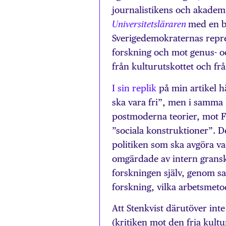
journalistikens och akademi
med en bu
Universitetsläraren
Sverigedemokraternas repres
forskning och mot genus- 
från kulturutskottet och f
I sin replik
på min artikel h
ska vara fri”, men i samma 
postmoderna teorier, mot F
”sociala konstruktioner”. Det
politiken som ska avgöra va
omgärdade av intern gransk
forskningen själv, genom s
forskning, vilka arbetsmetod
Att Stenkvist därutöver in
(kritiken mot den fria kul