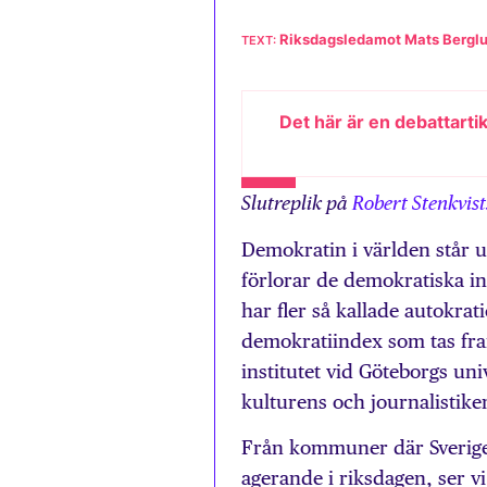
Riksdagsledamot Mats Bergl
Det här är en debattarti
Slutreplik på
Robert Stenkvist
Demokratin i världen står un
förlorar de demokratiska inst
har fler så kallade autokrati
demokratiindex som tas fram
institutet vid Göteborgs un
kulturens och journalistikens
Från kommuner där Sverige
agerande i riksdagen, ser 