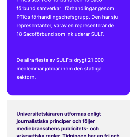
förbund samverkar i förhandlingar genom
PTK:s förhandlingschefsgrupp. Den har sju
representanter, varav en representerar de
18 Sacoförbund som inkluderar SULF.
De allra flesta av SULF:s drygt 21 000
medlemmar jobbar inom den statliga
sektorn.
Universitetsläraren utformas enligt
journalistiska principer och följer
mediebranschens publicitets- och
yrkesetiska regler. Tidningen har en fri och