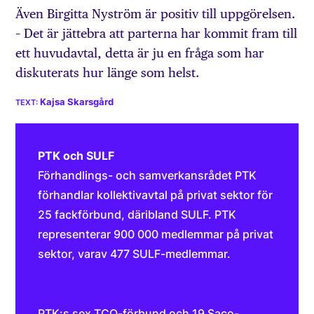
Även Birgitta Nyström är positiv till uppgörelsen.
– Det är jättebra att parterna har kommit fram till
ett huvudavtal, detta är ju en fråga som har
diskuterats hur länge som helst.
Kajsa Skarsgård
PTK och SULF
Förhandlings- och samverkansrådet PTK
förhandlar kollektivavtal på privat sektor för
25 fackförbund, däribland SULF. PTK
representerar 900 000 medlemmar på privat
sektor, varav 477 SULF-medlemmar.
PTK:s sex TCO-förbund och 19 Saco-