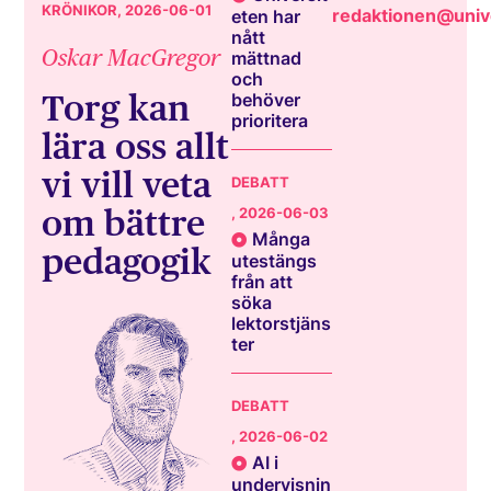
KRÖNIKOR
, 2026-06-01
redaktionen@unive
eten har
nått
Oskar MacGregor
mättnad
och
Torg kan
behöver
prioritera
lära oss allt
vi vill veta
DEBATT
om bättre
, 2026-06-03
Många
pedagogik
utestängs
från att
söka
lektorstjäns
ter
DEBATT
, 2026-06-02
AI i
undervisnin