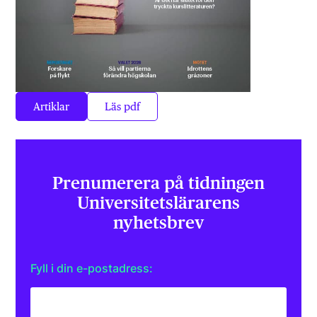
Artiklar
Läs pdf
Prenumerera på tidningen
Universitets­lärarens
nyhetsbrev
Fyll i din e-postadress: