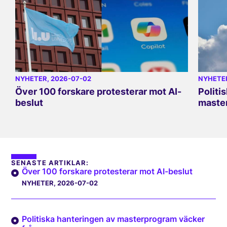
NYHETER
, 2026-07-02
NYHETE
Över 100 forskare protesterar mot AI-
Politi
beslut
master
SENASTE ARTIKLAR:
Över 100 forskare protesterar mot AI-beslut
NYHETER
, 2026-07-02
Politiska hanteringen av masterprogram väcker