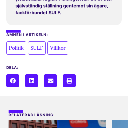
självständig ställning gentemot sin ägare,
fackförbundet SULF.
ÄMNEN I ARTIKELN:
,
,
Politik
SULF
Villkor
DELA:
RELATERAD LÄSNING: