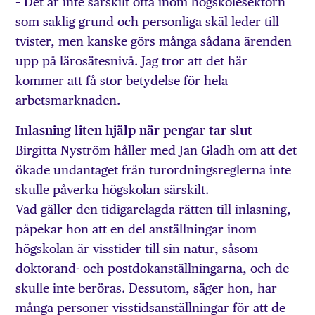
– Det är inte särskilt ofta inom högskolesektorn
som saklig grund och personliga skäl leder till
tvister, men kanske görs många sådana ärenden
upp på lärosätesnivå. Jag tror att det här
kommer att få stor betydelse för hela
arbetsmarknaden.
Inlasning liten hjälp när pengar tar slut
Birgitta Nyström håller med Jan Gladh om att det
ökade undantaget från turordningsreglerna inte
skulle påverka högskolan särskilt.
Vad gäller den tidigarelagda rätten till inlasning,
påpekar hon att en del anställningar inom
högskolan är visstider till sin natur, såsom
doktorand- och postdokanställningarna, och de
skulle inte beröras. Dessutom, säger hon, har
många personer visstidsanställningar för att de