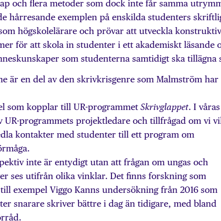
kap och flera metoder som dock inte får samma utrym
 hårresande exemplen på enskilda studenters skriftli
 som högskolelärare och prövar att utveckla konstruktiv
mer för att skola in studenter i ett akademiskt läsande 
mneskunskaper som studenterna samtidigt ska tillägna s
me är en del av den skrivkrisgenre som Malmström har
el som kopplar till UR-programmet
. I våras
Skrivglappet
v UR-programmets projekt­ledare och tillfrågad om vi vi
dla kontakter med studenter till ett program om
förmåga.
spektiv inte är entydigt utan att frågan om ungas och
r ses utifrån olika vinklar. Det finns forskning som
, till exempel Viggo Kanns undersökning från 2016 som
ter snarare skriver bättre i dag än tidigare, med bland
örråd.