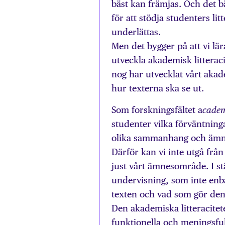
bäst kan främjas. Och det b
för att stödja studenters lit
underlättas.
Men det bygger på att vi lär
utveckla akademisk litteracit
nog har utvecklat vårt akad
hur texterna ska se ut.
Som forskningsfältet a
cadem
studenter vilka förväntning
olika sammanhang och ämnes
Därför kan vi inte utgå från 
just vårt ämnesområde. I stä
undervisning, som inte enb
texten och vad som gör den 
Den akademiska litteracitet
funktionella och meningsful