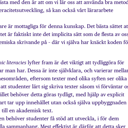
ästa med den är att om vi lär oss att använda bra meto
teracitetsutveckling, så kan också vårt lärararbete
are är mottagliga för denna kunskap. Det bästa sättet at
et är faktiskt inte det implicita sätt som de flesta av os
emiska skrivande på – där vi själva har knäckt koden fö
lyfter fram är det viktigt att tydliggöra för
ic literacies
ar man har. Dessa är inte självklara, och varierar mella
områden, eftersom texter med olika syften ser olika 
att studenter lärt sig skriva texter såsom vi förväntar os
llet behöver detta göras tydligt, med hjälp av explicit
art tar upp innehållet utan också själva uppbyggnaden
till en akademisk text.
en behöver studenter få stöd att utveckla, i för dem
la sammanhang. Mest effektivt är därför att detta sker