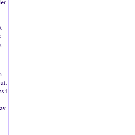
der
t
s
r
n
ut.
s i
 av