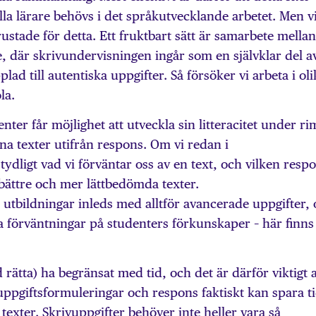
a lärare behövs i det språkutvecklande arbetet. Men v
rustade för detta. Ett fruktbart sätt är samarbete mellan
, där skrivundervisningen ingår som en självklar del a
ad till autentiska uppgifter. Så försöker vi arbeta i oli
la.
enter får möjlighet att utveckla sin litteracitet under ri
na texter utifrån respons. Om vi redan i
tydligt vad vi förväntar oss av en text, och vilken resp
bättre och mer lättbedömda texter.
 utbildningar inleds med alltför avancerade uppgifter,
ka förväntningar på studenters förkunskaper – här finns 
rätta) ha begränsat med tid, och det är därför viktigt a
ppgiftsformuleringar och respons faktiskt kan spara ti
texter. Skrivuppgifter behöver inte heller vara så