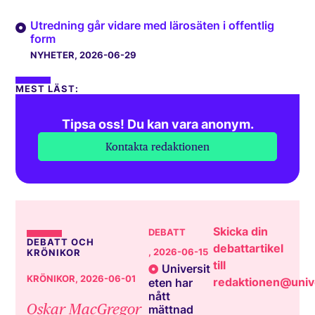
Utredning går vidare med lärosäten i offentlig
form
NYHETER
, 2026-06-29
MEST LÄST:
Tipsa oss! Du kan vara anonym.
Kontakta redaktionen
Skicka din
DEBATT
DEBATT OCH
debattartikel
, 2026-06-15
KRÖNIKOR
till
Universit
KRÖNIKOR
, 2026-06-01
redaktionen@unive
eten har
nått
Oskar MacGregor
mättnad