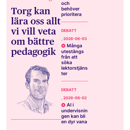
och
Torg kan
behöver
prioritera
lära oss allt
vi vill veta
DEBATT
om bättre
, 2026-06-03
Många
pedagogik
utestängs
från att
söka
lektorstjäns
ter
DEBATT
, 2026-06-02
AI i
undervisnin
gen kan bli
en dyr vana