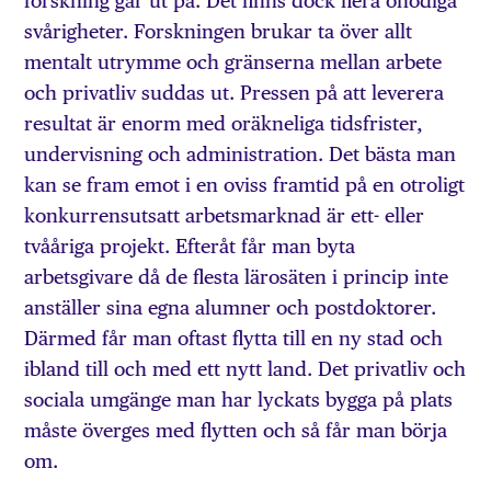
forskning går ut på. Det finns dock flera onödiga
svårigheter. Forskningen brukar ta över allt
mentalt utrymme och gränserna mellan arbete
och privatliv suddas ut. Pressen på att leverera
resultat är enorm med oräkneliga tidsfrister,
undervisning och administration. Det bästa man
kan se fram emot i en oviss framtid på en otroligt
konkurrensutsatt arbetsmarknad är ett- eller
tvååriga projekt. Efteråt får man byta
arbetsgivare då de flesta lärosäten i princip inte
anställer sina egna alumner och postdoktorer.
Därmed får man oftast flytta till en ny stad och
ibland till och med ett nytt land. Det privatliv och
sociala umgänge man har lyckats bygga på plats
måste överges med flytten och så får man börja
om.