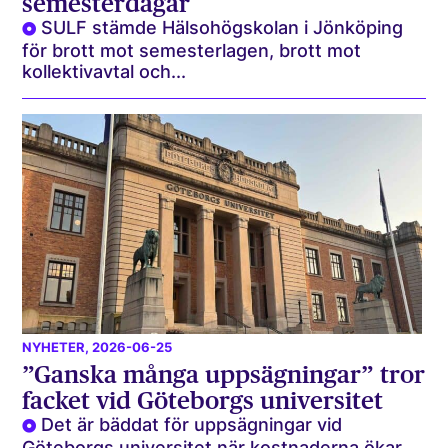
semesterdagar
SULF stämde Hälsohögskolan i Jönköping
för brott mot semesterlagen, brott mot
kollektivavtal och...
NYHETER
, 2026-06-25
”Ganska många uppsägningar” tror
facket vid Göteborgs universitet
Det är bäddat för uppsägningar vid
Göteborgs universitet när kostnaderna ökar