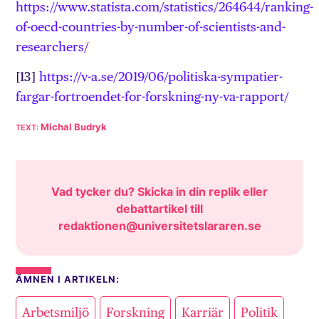
https://www.statista.com/statistics/264644/ranking-
of-oecd-countries-by-number-of-scientists-and-
researchers/
[13]
https://v-a.se/2019/06/politiska-sympatier-
fargar-fortroendet-for-forskning-ny-va-rapport/
Michal Budryk
Vad tycker du? Skicka in din replik eller
debattartikel till
redaktionen@universitetslararen.se
ÄMNEN I ARTIKELN:
,
,
,
,
Arbetsmiljö
Forskning
Karriär
Politik