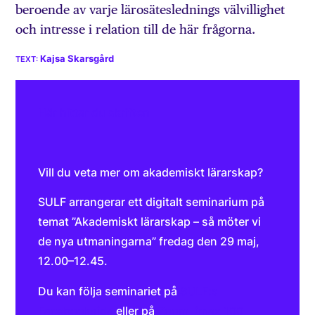
beroende av varje lärosäteslednings välvillighet
och intresse i relation till de här frågorna.
Kajsa Skarsgård
Här hittar du skriften
Vill du veta mer om akademiskt lärarskap?
SULF arrangerar ett digitalt seminarium på
temat ”Akademiskt lärarskap – så möter vi
de nya utmaningarna” fredag den 29 maj,
12.00–12.45.
Du kan följa seminariet på
SULF:s
Facebooksida
eller på
Zoom (max 100