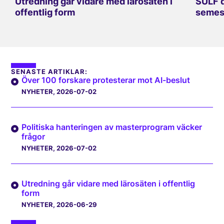
Utredning går vidare med lärosäten i
SULF d
offentlig form
semes
SENASTE ARTIKLAR:
Över 100 forskare protesterar mot AI-beslut
NYHETER
, 2026-07-02
Politiska hanteringen av masterprogram väcker
frågor
NYHETER
, 2026-07-02
Utredning går vidare med lärosäten i offentlig
form
NYHETER
, 2026-06-29