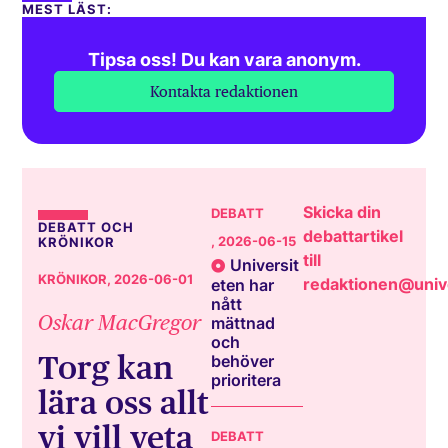
MEST LÄST:
Tipsa oss! Du kan vara anonym.
Kontakta redaktionen
Skicka din
DEBATT
DEBATT OCH
debattartikel
, 2026-06-15
KRÖNIKOR
till
Universit
KRÖNIKOR
, 2026-06-01
redaktionen@unive
eten har
nått
Oskar MacGregor
mättnad
och
Torg kan
behöver
prioritera
lära oss allt
vi vill veta
DEBATT