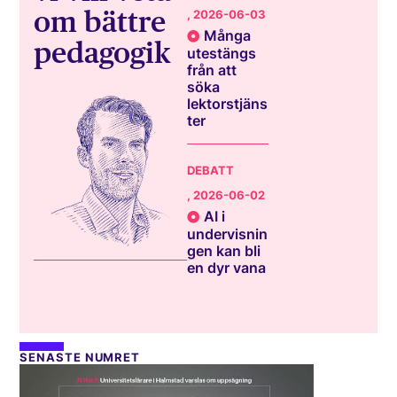
om bättre
, 2026-06-03
Många
pedagogik
utestängs
från att
söka
lektorstjäns
ter
DEBATT
, 2026-06-02
AI i
undervisnin
gen kan bli
en dyr vana
SENASTE NUMRET