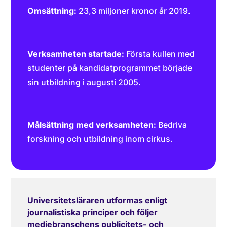
Omsättning:
23,3 miljoner kronor år 2019.
Verksamheten startade:
Första kullen med
studenter på kandidatprogrammet började
sin utbildning i augusti 2005.
Målsättning med verksamheten:
Bedriva
forskning och utbildning inom cirkus.
Universitetsläraren utformas enligt
journalistiska principer och följer
mediebranschens publicitets- och