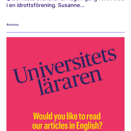
i en idrottsförening. Susanne...
Annons