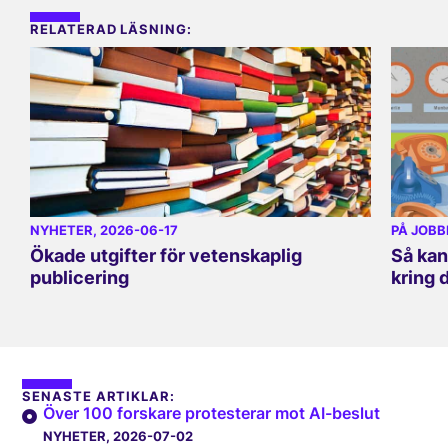
RELATERAD LÄSNING:
NYHETER
, 2026-06-17
PÅ JOBB
Ökade utgifter för vetenskaplig
Så kan
publicering
kring 
SENASTE ARTIKLAR:
Över 100 forskare protesterar mot AI-beslut
NYHETER
, 2026-07-02