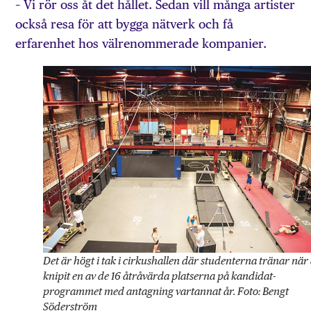
– Vi rör oss åt det hållet. Sedan vill många artister
också resa för att bygga nätverk och få
erfarenhet hos välrenommerade kompanier.
Det är högt i tak i cirkushallen där studenterna tränar när
knipit en av de 16 åtråvärda platserna på kandidat­
programmet med antagning vartannat år. Foto: Bengt
Söderström