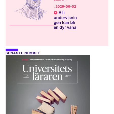
, 2026-06-02
AI i
undervisnin
gen kan bli
en dyr vana
SENASTE NUMRET