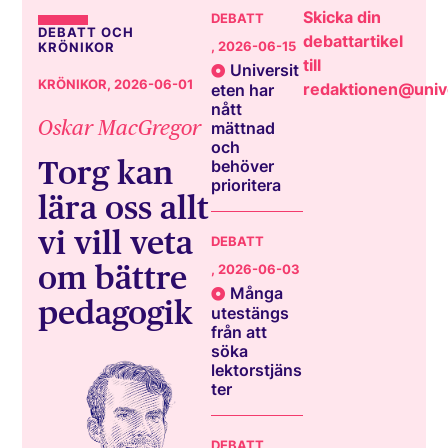
Skicka din
DEBATT
DEBATT OCH
debattartikel
, 2026-06-15
KRÖNIKOR
till
Universit
KRÖNIKOR
, 2026-06-01
redaktionen@unive
eten har
nått
Oskar MacGregor
mättnad
och
Torg kan
behöver
prioritera
lära oss allt
vi vill veta
DEBATT
om bättre
, 2026-06-03
Många
pedagogik
utestängs
från att
söka
lektorstjäns
ter
DEBATT