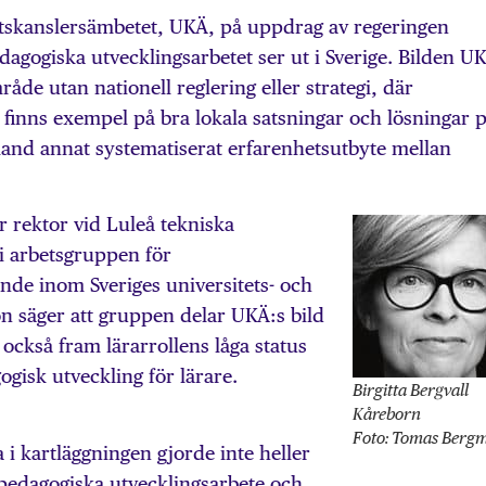
tetskanslersämbetet, UKÄ, på uppdrag av regeringen
dagogiska utvecklingsarbetet ser ut i Sverige. Bilden U
råde utan nationell reglering eller strategi, där
t finns exempel på bra lokala satsningar och lösningar 
and annat systematiserat erfarenhetsutbyte mellan
r rektor vid Luleå tekniska
i arbetsgruppen för
nde inom Sveriges universitets- och
 säger att gruppen delar UKÄ:s bild
också fram lärarrollens låga status
ogisk utveckling för lärare.
Birgitta Bergvall
Kåreborn
Foto: Tomas Berg
 i kartläggningen gjorde inte heller
 pedagogiska utvecklingsarbete och