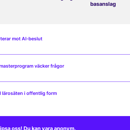
basanslag
terar mot AI-beslut
 masterprogram väcker frågor
lärosäten i offentlig form
ipsa oss! Du kan vara anonym.