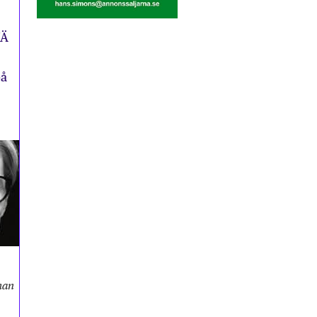
KÄ
på
man