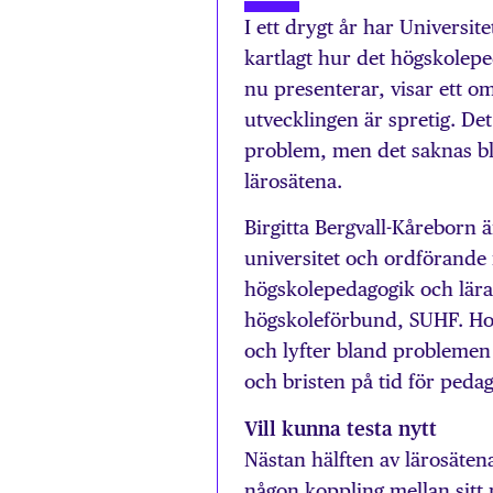
I ett drygt år har Universi
kartlagt hur det högskolepe
nu presenterar, visar ett om
utvecklingen är spretig. De
problem, men det saknas bl
lärosätena.
Birgitta Bergvall-Kåreborn ä
universitet och ordförande 
högskolepedagogik och lära
högskoleförbund, SUHF. Hon
och lyfter bland problemen 
och bristen på tid för pedag
Vill kunna testa nytt
Nästan hälften av lärosätena
någon koppling mellan sitt