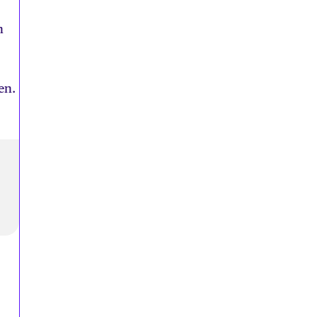
n
en.