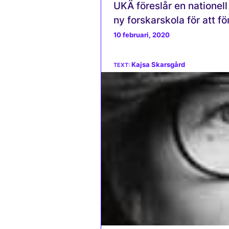
UKÄ föreslår en nationel
ny forskarskola för att f
10 februari, 2020
Kajsa Skarsgård