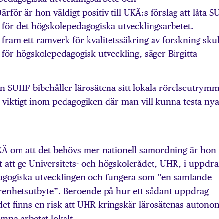
ärför är hon väldigt positiv till UKÄ:s förslag att låta 
i för det högskolepedagogiska utvecklingsarbetet.
 fram ett ramverk för kvalitetssäkring av forskning skul
 för högskolepedagogisk utveckling, säger Birgitta
SUHF bibehåller lärosätena sitt lokala rörelseutrymm
 viktigt inom pedagogiken där man vill kunna testa nya
Ä om att det behövs mer nationell samordning är hon
t att ge Universitets- och högskole­rådet, UHR, i uppdra
agogiska utvecklingen och fungera som ”en samlande
farenhetsutbyte”. Beroende på hur ett sådant uppdrag
det finns en risk att UHR kringskär lärosätenas autono
ynna arbetet lokalt.