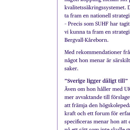
kvalitetssäkringssystemet. D
ta fram en nationell strateg
– Precis som SUHF har tagit
vi kunna ta fram en strategi
Bergvall-Kåreborn.
Med rekommendationer från 
något hon menar är särskilt
saker.
”Sverige ligger dåligt till”
Även om hon håller med UK
mer avvaktande till förslage
att främja den högskoleped
kraft och ett forum för er
specificeras menar hon att 
på ett sätt som inte skulle g