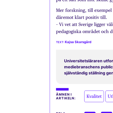
Mer forskning, till exempel
där­emot klart positiv till.
– Vi vet att Sverige ligger vä
pedagogiska området och det 
Kajsa Skarsgård
Universitetsläraren utfor
mediebranschens publicit
självständig ställning g
,
ÄMNEN I
Kvalitet
Ut
ARTIKELN: