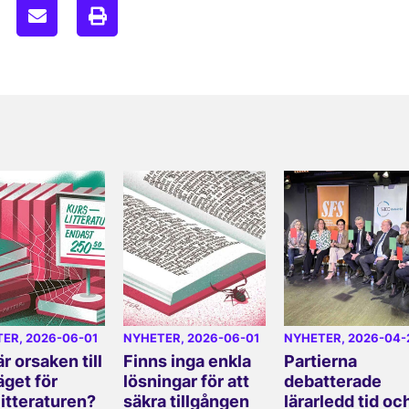
TER
, 2026-06-01
NYHETER
, 2026-06-01
NYHETER
, 2026-04-
r orsaken till
Finns inga enkla
Partierna
äget för
lösningar för att
debatterade
litteraturen?
säkra tillgången
lärarledd tid oc