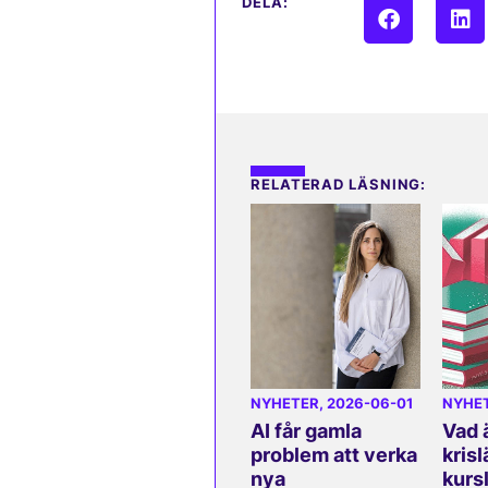
DELA:
RELATERAD LÄSNING:
NYHETER
, 2026-06-01
NYHE
AI får gamla
Vad ä
problem att verka
krisl
nya
kurs