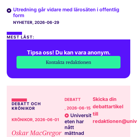
Utredning går vidare med lärosäten i offentlig
form
NYHETER
, 2026-06-29
MEST LÄST:
Tipsa oss! Du kan vara anonym.
Kontakta redaktionen
Skicka din
DEBATT
DEBATT OCH
debattartikel
, 2026-06-15
KRÖNIKOR
till
Universit
KRÖNIKOR
, 2026-06-01
redaktionen@unive
eten har
nått
Oskar MacGregor
mättnad