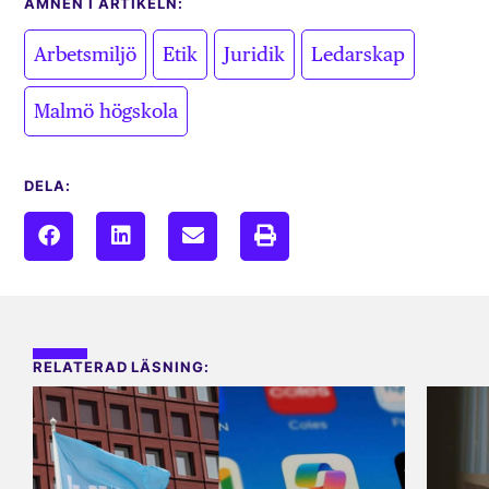
ÄMNEN I ARTIKELN:
,
,
,
,
Arbetsmiljö
Etik
Juridik
Ledarskap
Malmö högskola
DELA:
RELATERAD LÄSNING: