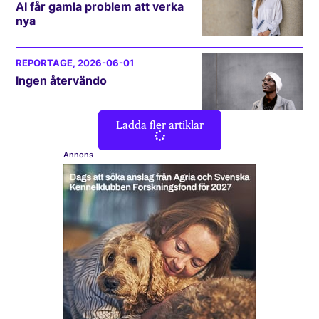
AI får gamla problem att verka
nya
REPORTAGE
, 2026-06-01
Ingen återvändo
Ladda fler artiklar
Annons