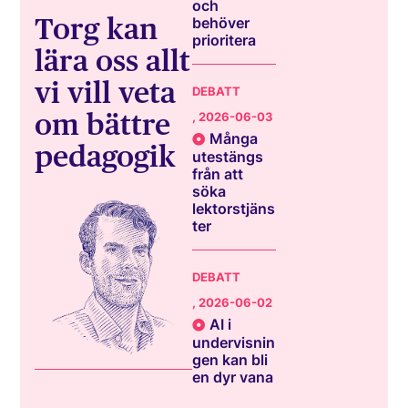
och
Torg kan
behöver
prioritera
lära oss allt
vi vill veta
DEBATT
om bättre
, 2026-06-03
Många
pedagogik
utestängs
från att
söka
lektorstjäns
ter
DEBATT
, 2026-06-02
AI i
undervisnin
gen kan bli
en dyr vana