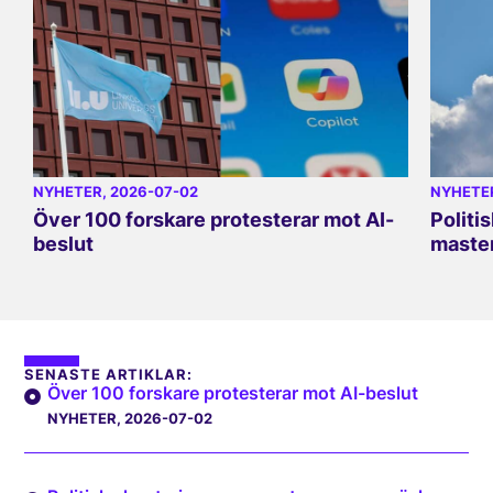
NYHETER
, 2026-07-02
NYHETE
Över 100 forskare protesterar mot AI-
Politi
beslut
master
SENASTE ARTIKLAR:
Över 100 forskare protesterar mot AI-beslut
NYHETER
, 2026-07-02