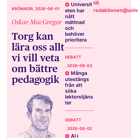
till
Universit
KRÖNIKOR
, 2026-06-01
redaktionen@unive
eten har
nått
Oskar MacGregor
mättnad
och
Torg kan
behöver
prioritera
lära oss allt
vi vill veta
DEBATT
om bättre
, 2026-06-03
Många
pedagogik
utestängs
från att
söka
lektorstjäns
ter
DEBATT
, 2026-06-02
AI i