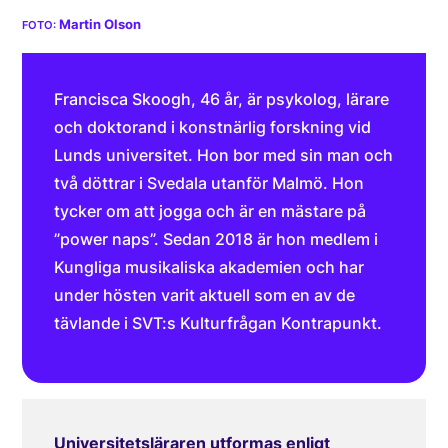
Martin Olson
Francisca Skoogh, 46 år, är psykolog, lärare
och doktorand i konstnärlig forskning vid
Lunds universitet. Hon bor med sin man och
två döttrar i Svedala utanför Malmö. Hon
tycker om att jogga och är en mästare på
”power naps”. Sedan 2018 är hon medlem i
Kungliga musikaliska akademien och har
under hösten varit aktuell som en av de
tävlande i SVT:s Kulturfrågan Kontrapunkt.
Universitetsläraren utformas enligt