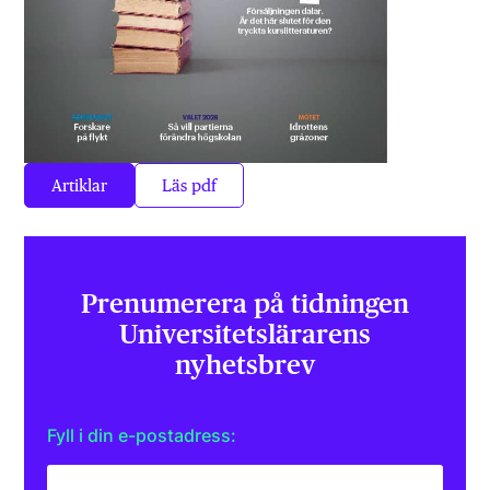
Artiklar
Läs pdf
Prenumerera på tidningen
Universitets­lärarens
nyhetsbrev
Fyll i din e-postadress: