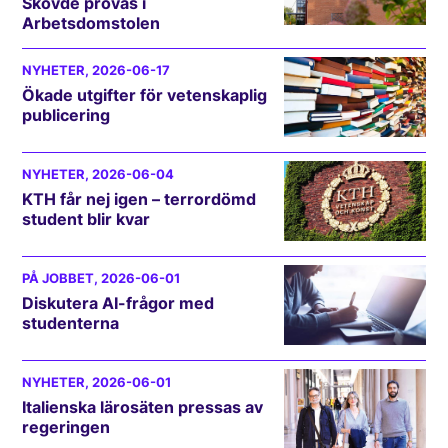
Skövde prövas i
Arbetsdomstolen
NYHETER
, 2026-06-17
Ökade utgifter för vetenskaplig
publicering
NYHETER
, 2026-06-04
KTH får nej igen – terrordömd
student blir kvar
PÅ JOBBET
, 2026-06-01
Diskutera AI-frågor med
studenterna
NYHETER
, 2026-06-01
Italienska lärosäten pressas av
regeringen