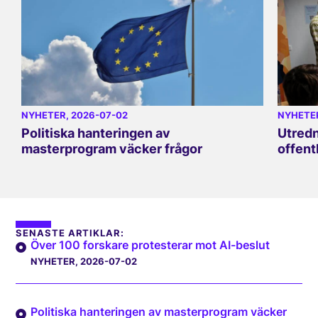
NYHETER
, 2026-07-02
NYHETE
Politiska hanteringen av
Utredn
masterprogram väcker frågor
offent
SENASTE ARTIKLAR:
Över 100 forskare protesterar mot AI-beslut
NYHETER
, 2026-07-02
Politiska hanteringen av masterprogram väcker