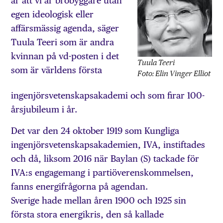
är att vi är brobyggare utan
egen ideologisk eller
affärsmässig agenda, säger
Tuula Teeri som är andra
kvinnan på vd-posten i det
Tuula Teeri
som är världens första
Foto: Elin Vinger Elliot
ingenjörsvetenskapsakademi och som firar 100-
årsjubileum i år.
Det var den 24 oktober 1919 som Kungliga
ingenjörsvetenskapsakademien, IVA, instiftades
och då, liksom 2016 när Baylan (S) tackade för
IVA:s engagemang i partiöverenskommelsen,
fanns energifrågorna på agendan.
Sverige hade mellan åren 1900 och 1925 sin
första stora energikris, den så kallade