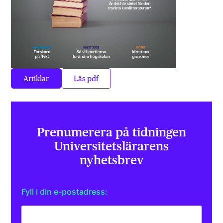
Artiklar
Läs pdf
Prenumerera på tidningen
Universitets­lärarens
nyhetsbrev
Fyll i din e-postadress: