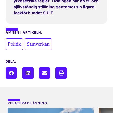
yrkesetiska regler. Tidningen har en fri och
självständig ställning gentemot sin ägare,
fackförbundet SULF.
ÄMNEN I ARTIKELN:
,
Politik
Samverkan
DELA:
RELATERAD LÄSNING: