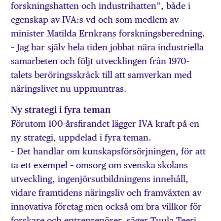
forsknings­hatten och industri­hatten”, både i
egenskap av IVA:s vd och som medlem av
minister Matilda Ernkrans forskningsberedning.
– Jag har själv hela tiden jobbat nära industriella
sam­arbeten och följt utvecklingen från 1970-
talets beröringsskräck till att sam­verkan med
näringslivet nu uppmuntras.
Ny strategi i fyra teman
Förutom 100-årsfirandet lägger IVA kraft på en
ny strategi, uppdelad i fyra teman.
– Det handlar om kunskaps­försörjningen, för att
ta ett exempel – omsorg om svenska skolans
utveckling, ingenjörs­utbildningens inne­håll,
vidare framtidens näringsliv och framväxten av
innovativa företag men också om bra villkor för
forskare och entreprenörer, säger Tuula Teeri.