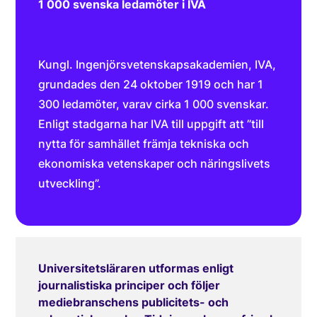
1 000 svenska ledamöter i IVA
Kungl. Ingenjörsvetenskapsakademien, IVA,
grundades den 24 oktober 1919 och har 1
300 ledamöter, varav cirka 1 000 svenskar.
Enligt stadgarna har IVA till uppgift att ”till
nytta för samhället främja tekniska och
ekonomiska vetenskaper och näringslivets
utveckling”.
Universitetsläraren utformas enligt
journalistiska principer och följer
mediebranschens publicitets- och