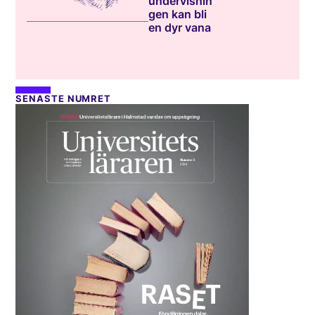
undervisnin
gen kan bli
en dyr vana
SENASTE NUMRET