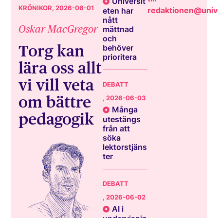
Universit
KRÖNIKOR
, 2026-06-01
redaktionen@unive
eten har
nått
Oskar MacGregor
mättnad
och
Torg kan
behöver
prioritera
lära oss allt
vi vill veta
DEBATT
om bättre
, 2026-06-03
Många
pedagogik
utestängs
från att
söka
lektorstjäns
ter
DEBATT
, 2026-06-02
AI i