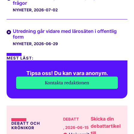
frågor
NYHETER
, 2026-07-02
Utredning går vidare med lärosäten i offentlig
form
NYHETER
, 2026-06-29
MEST LÄST:
Tipsa oss! Du kan vara anonym.
Kontakta redaktionen
Skicka din
DEBATT
DEBATT OCH
debattartikel
, 2026-06-15
KRÖNIKOR
till