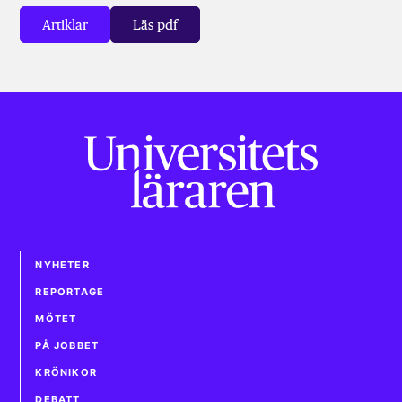
Artiklar
Läs pdf
NYHETER
REPORTAGE
MÖTET
PÅ JOBBET
KRÖNIKOR
DEBATT