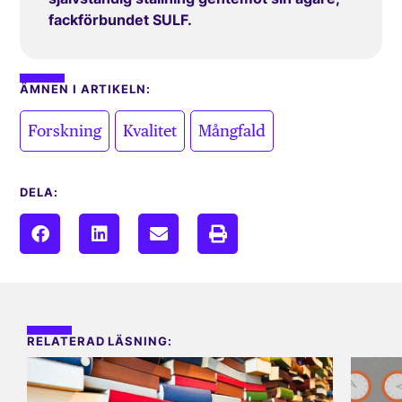
fackförbundet SULF.
ÄMNEN I ARTIKELN:
,
,
Forskning
Kvalitet
Mångfald
DELA:
RELATERAD LÄSNING: