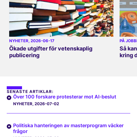
NYHETER
, 2026-06-17
PÅ JOBB
Ökade utgifter för vetenskaplig
Så kan
publicering
kring 
SENASTE ARTIKLAR:
Över 100 forskare protesterar mot AI-beslut
NYHETER
, 2026-07-02
Politiska hanteringen av masterprogram väcker
frågor