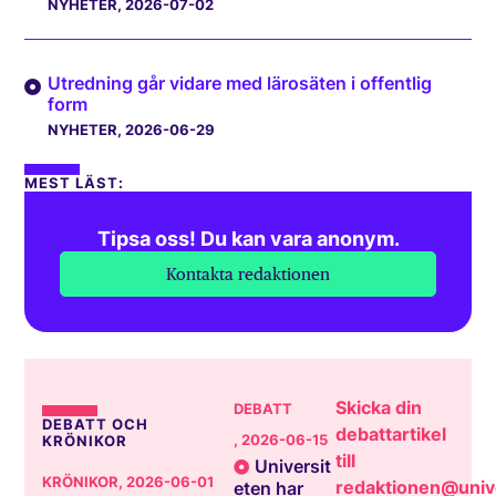
NYHETER
, 2026-07-02
Utredning går vidare med lärosäten i offentlig
form
NYHETER
, 2026-06-29
MEST LÄST:
Tipsa oss! Du kan vara anonym.
Kontakta redaktionen
Skicka din
DEBATT
DEBATT OCH
debattartikel
, 2026-06-15
KRÖNIKOR
till
Universit
KRÖNIKOR
, 2026-06-01
redaktionen@unive
eten har