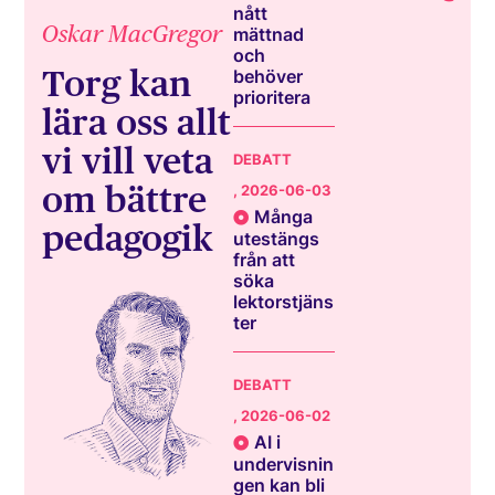
nått
Oskar MacGregor
mättnad
och
Torg kan
behöver
prioritera
lära oss allt
vi vill veta
DEBATT
om bättre
, 2026-06-03
Många
pedagogik
utestängs
från att
söka
lektorstjäns
ter
DEBATT
, 2026-06-02
AI i
undervisnin
gen kan bli