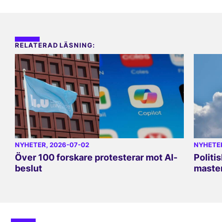
RELATERAD LÄSNING:
NYHETER
, 2026-07-02
NYHETE
Över 100 forskare protesterar mot AI-
Politi
beslut
master