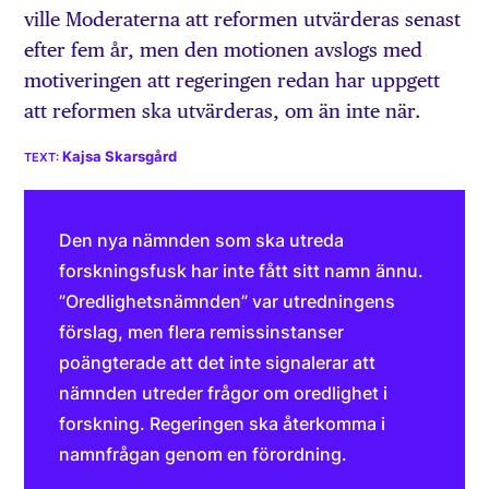
ville Moderaterna att reformen utvärderas senast
efter fem år, men den motionen avslogs med
motiveringen att regeringen redan har uppgett
att reformen ska utvärderas, om än inte när.
Kajsa Skarsgård
Den nya nämnden som ska utreda
forskningsfusk har inte fått sitt namn ännu.
”Oredlighetsnämnden” var utredningens
förslag, men flera remissinstanser
poängterade att det inte signalerar att
nämnden utreder frågor om oredlighet i
forskning. Regeringen ska återkomma i
namnfrågan genom en förordning.