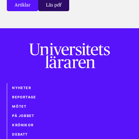
Artiklar
Läs pdf
NYHETER
REPORTAGE
MÖTET
PÅ JOBBET
KRÖNIKOR
DEBATT