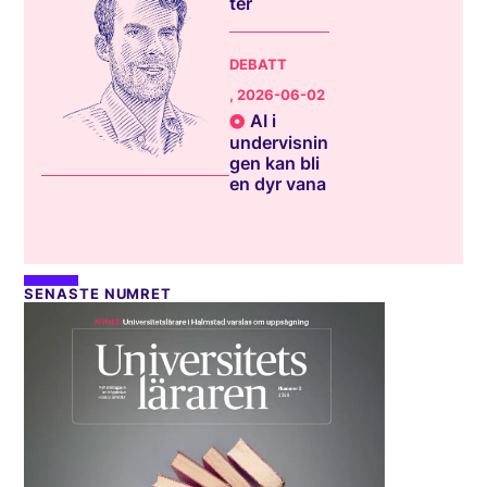
ter
DEBATT
, 2026-06-02
AI i
undervisnin
gen kan bli
en dyr vana
SENASTE NUMRET