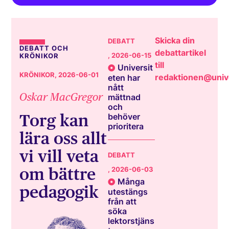
Skicka din
DEBATT
DEBATT OCH
debattartikel
, 2026-06-15
KRÖNIKOR
till
Universit
KRÖNIKOR
, 2026-06-01
redaktionen@unive
eten har
nått
Oskar MacGregor
mättnad
och
Torg kan
behöver
prioritera
lära oss allt
vi vill veta
DEBATT
om bättre
, 2026-06-03
Många
pedagogik
utestängs
från att
söka
lektorstjäns