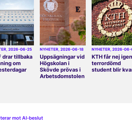
TER
, 2026-06-25
NYHETER
, 2026-06-18
NYHETER
, 2026-06
 drar tillbaka
Uppsägningar vid
KTH får nej igen
ning om
Högskolan i
terrordömd
sterdagar
Skövde prövas i
student blir kva
Arbetsdomstolen
terar mot AI-beslut