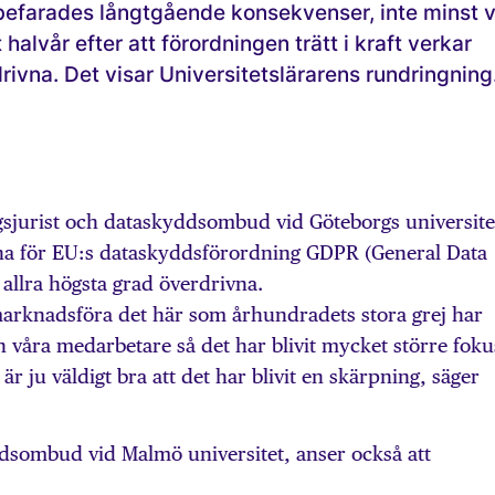
befarades långt­gående konsekvenser, inte minst v
halvår efter att förordningen trätt i kraft verkar
rivna. Det visar Universitetslärarens rundringning
ngs­jurist och dataskyddsombud vid Göteborgs universite
na för EU:s dataskyddsförordning GDPR (General Data
 allra högsta grad överdrivna.
 marknadsföra det här som århundradets stora grej har
våra medarbetare så det har blivit mycket större foku
är ju väldigt bra att det har blivit en skärpning, säger
sombud vid Malmö universitet, anser också att