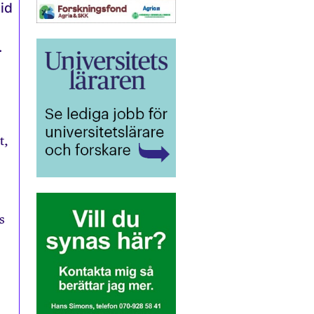
id
.
t,
s