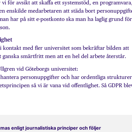
 vi för avsikt att skaffa ett systemstöd, en programvara
den enskilde medarbetaren att städa bort personuppgifte
man har på sitt e-postkonto ska man ha laglig grund för
sson.
ighet
 i kontakt med fler universitet som bekräftar bilden att
 ganska smärtfritt men att en hel del arbete återstår.
 Ullgren vid Göteborgs universitet:
tt hantera personuppgifter och har ordentliga strukturer
hetsprincipen så vi är vana vid offentlighet. Så GDPR ble
mas enligt journalistiska principer och följer