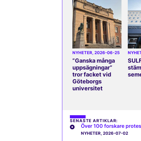
NYHETER
, 2026-06-25
NYHE
”Ganska många
SULF
uppsägningar”
stäm
tror facket vid
seme
Göteborgs
universitet
SENASTE ARTIKLAR:
Över 100 forskare protes
NYHETER
, 2026-07-02