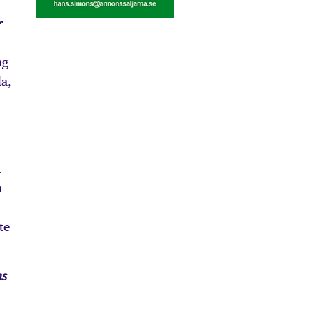
r
ng
da,
t
m
te
ns