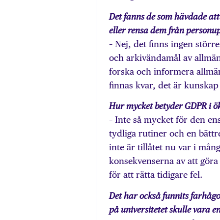
Det fanns de som hävdade att
eller rensa dem från personup
– Nej, det finns ingen störr
och arkivändamål av allmänt
forska och informera allmän
finnas kvar, det är kunskap
Hur mycket betyder GDPR i ö
– Inte så mycket för den ens
tydliga rutiner och en bätt
inte är tillåtet nu var i mån
konsekvenserna av att göra 
för att rätta tidigare fel.
Det har också funnits farhågor
på universitetet skulle vara e