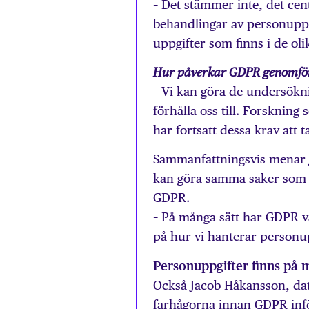
– Det stämmer inte, det cent
behandlingar av personuppgi
uppgifter som finns i de oli
Hur påverkar GDPR genomföra
– Vi kan göra de undersökni
förhålla oss till. Forsknin
har fortsatt dessa krav att t
Sammanfattningsvis menar 
kan göra samma saker som m
GDPR.
– På många sätt har GDPR var
på hur vi hanterar personu
Personuppgifter finns på 
Också Jacob Håkansson, da
farhågorna innan GDPR inf