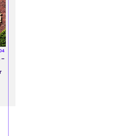
-04
 –
r