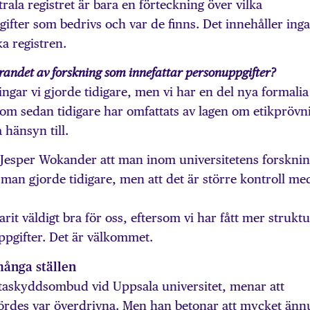
rala registret är bara en förteckning över vilka
fter som bedrivs och var de finns. Det innehåller inga
ka registren.
ndet av forskning som innefattar personuppgifter?
ngar vi gjorde tidigare, men vi har en del nya formalia 
g som sedan tidigare har omfattats av lagen om etikprövn
a hänsyn till.
Jesper Wokander att man inom universitetens forskni
an gjorde tidigare, men att det är större kontroll me
it väldigt bra för oss, eftersom vi har fått mer struktu
ppgifter. Det är välkommet.
många ställen
taskyddsombud vid Uppsala universitet, menar att
ördes var överdrivna. Men han betonar att mycket änn