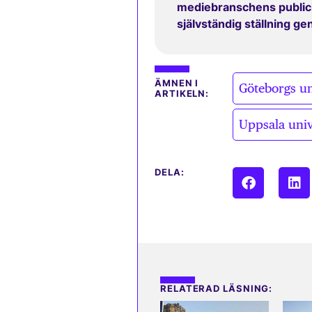
mediebranschens publicit
självständig ställning g
ÄMNEN I
Göteborgs un
ARTIKELN:
Uppsala univ
DELA:
RELATERAD LÄSNING: