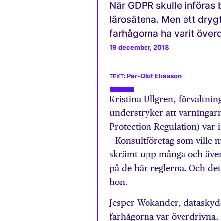
När GDPR skulle införas 
lärosätena. Men ett drygt 
farhågorna ha varit överd
19 december, 2018
Per-Olof Eliasson
Kristina Ullgren, förvaltni
understryker att varningar
Protection Regulation) var i
– Konsultföretag som ville
skrämt upp många och även 
på de här reglerna. Och det 
hon.
Jesper Wokander, dataskydd
farhågorna var överdrivna.