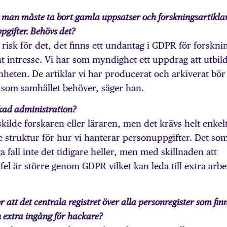
 man måste ta bort gamla uppsatser och forskningsartikla
pgifter. Behövs det?
e risk för det, det finns ett undantag i GDPR för forskni
 intresse. Vi har som myndighet ett uppdrag att utbil
heten. De artiklar vi har producerat och arkiverat bör
 som samhället behöver, säger han.
kad administration?
kilde forskaren eller läraren, men det krävs helt enkel
re struktur för hur vi hanterar personuppgifter. Det so
ga fall inte det tidigare heller, men med skillnaden att
fel är större genom GDPR vilket kan leda till extra arbe
 att det centrala registret över alla personregister som fin
n extra ingång för hackare?