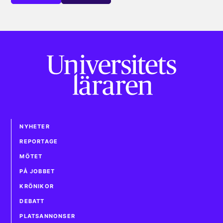
NYHETER
REPORTAGE
MÖTET
PÅ JOBBET
KRÖNIKOR
DEBATT
PLATSANNONSER