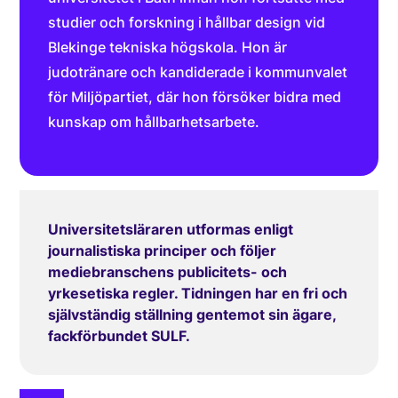
studier och forskning i hållbar design vid
Blekinge tekniska högskola. Hon är
judotränare och kandiderade i kommunvalet
för Miljöpartiet, där hon försöker bidra med
kunskap om hållbarhetsarbete.
Universitetsläraren utformas enligt
journalistiska principer och följer
mediebranschens publicitets- och
yrkesetiska regler. Tidningen har en fri och
självständig ställning gentemot sin ägare,
fackförbundet SULF.