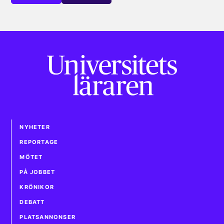
NYHETER
REPORTAGE
MÖTET
PÅ JOBBET
KRÖNIKOR
DEBATT
PLATSANNONSER