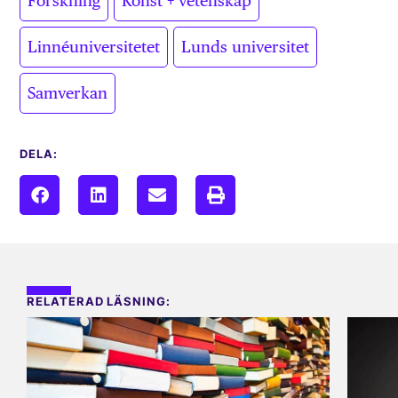
Forskning
Konst + vetenskap
,
,
Linnéuniversitetet
Lunds universitet
Samverkan
DELA:
RELATERAD LÄSNING: