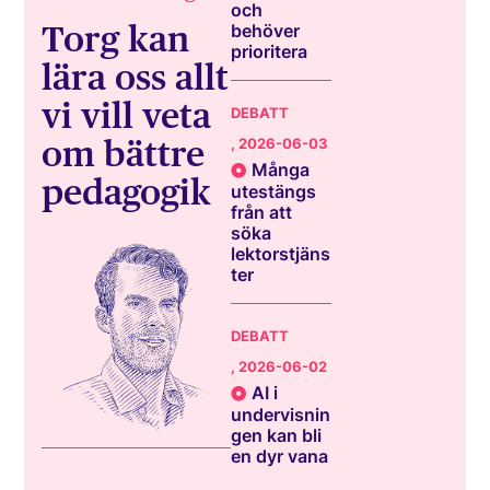
och
Torg kan
behöver
prioritera
lära oss allt
vi vill veta
DEBATT
om bättre
, 2026-06-03
Många
pedagogik
utestängs
från att
söka
lektorstjäns
ter
DEBATT
, 2026-06-02
AI i
undervisnin
gen kan bli
en dyr vana