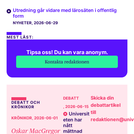
Utredning går vidare med lärosäten i offentlig
form
NYHETER
, 2026-06-29
MEST LÄST:
Tipsa oss! Du kan vara anonym.
Kontakta redaktionen
Skicka din
DEBATT
DEBATT OCH
debattartikel
, 2026-06-15
KRÖNIKOR
till
Universit
KRÖNIKOR
, 2026-06-01
redaktionen@unive
eten har
nått
Oskar MacGregor
mättnad