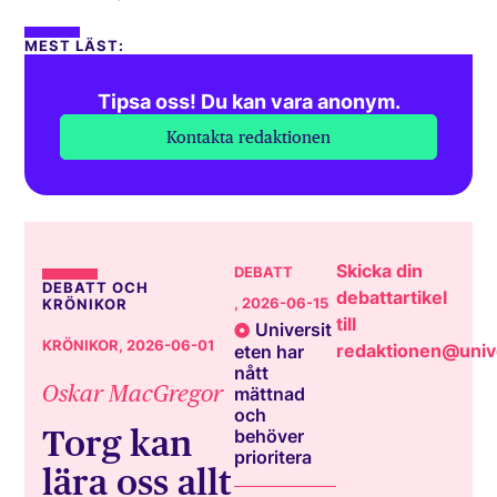
MEST LÄST:
Tipsa oss! Du kan vara anonym.
Kontakta redaktionen
Skicka din
DEBATT
DEBATT OCH
debattartikel
, 2026-06-15
KRÖNIKOR
till
Universit
KRÖNIKOR
, 2026-06-01
redaktionen@unive
eten har
nått
Oskar MacGregor
mättnad
och
Torg kan
behöver
prioritera
lära oss allt