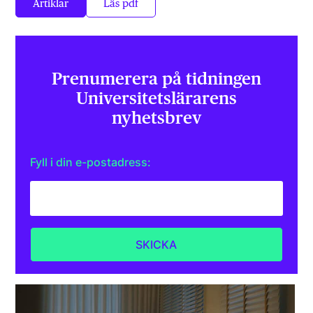
Artiklar
Läs pdf
Prenumerera på tidningen
Universitets­lärarens
nyhetsbrev
Fyll i din e-postadress: