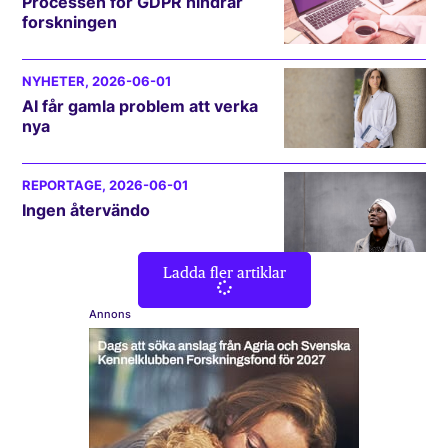
Processen för GDPR hindrar
forskningen
NYHETER
, 2026-06-01
AI får gamla problem att verka
nya
REPORTAGE
, 2026-06-01
Ingen återvändo
Ladda fler artiklar
Annons