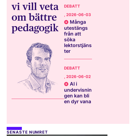
vi vill veta
DEBATT
om bättre
, 2026-06-03
Många
pedagogik
utestängs
från att
söka
lektorstjäns
ter
DEBATT
, 2026-06-02
AI i
undervisnin
gen kan bli
en dyr vana
SENASTE NUMRET