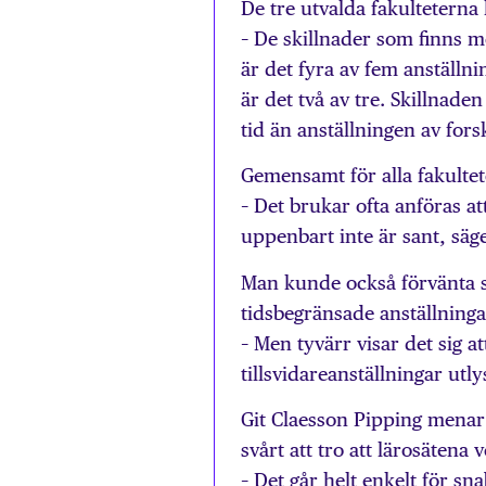
De tre utvalda fakulteterna
– De skillnader som finns m
är det fyra av fem anställ
är det två av tre. Skillnaden
tid än anställningen av for
Gemensamt för alla fakultete
– Det brukar ofta anföras at
uppenbart inte är sant, säg
Man kunde också förvänta si
tidsbegränsade anställninga
– Men tyvärr visar det sig a
tillsvidareanställningar utl
Git Claesson Pipping menar 
svårt att tro att lärosätena
– Det går helt enkelt för sn