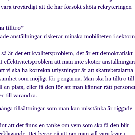
a vara trovärdigt att de har försökt sköta rekryteringen
a tilltro”
ade anställningar riskerar minska mobiliteten i sektorn
 så är det ett kvalitetsproblem, det är ett demokratiskt
t effektivitetsproblem att man inte sköter anställninga
tt vi ska ha korrekta utlysningar är att skattebetalarna
samhet som möjligt för pengarna. Man ska ha tilltro till 
l en plats, eller få den för att man känner rätt persone
er till varandra.
 många tillsättningar som man kan misstänka är riggade
känt att det finns en tanke om vem som ska få den blir
erklagande. Det beror på att om man vill vara kvar i