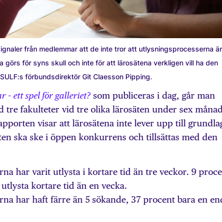
 signaler från medlemmar att de inte tror att utlysningsprocesserna är
a görs för syns skull och inte för att lärosätena verkligen vill ha den
SULF:s förbundsdirektör Git Claesson Pipping.
som publiceras i dag, går man
 – ett spel för galleriet?
d tre fakulteter vid tre olika lärosäten under sex månad
pporten visar att lärosätena inte lever upp till grundl
taten ska ske i öppen konkurrens och tillsättas med den
rna har varit utlysta i kortare tid än tre veckor. 9 proc
 utlysta kortare tid än en vecka.
arna har haft färre än 5 sökande, 37 procent bara en en