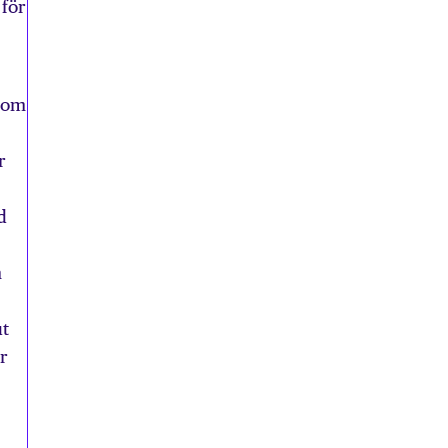
 för
r om
r
d
m
ut
r