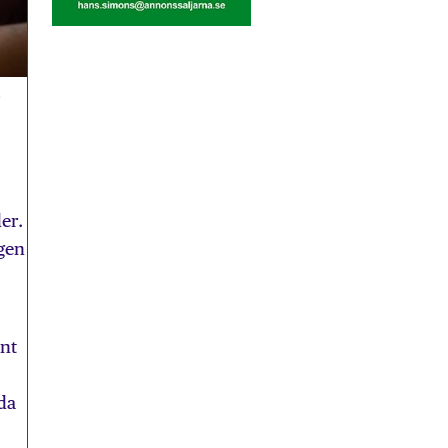
er.
agen
ent
da