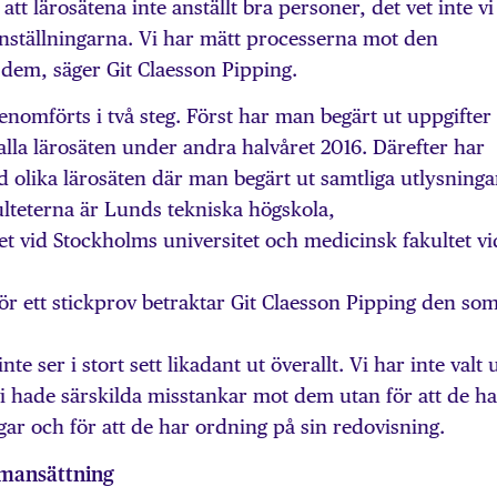
att lärosätena inte anställt bra personer, det vet inte vi
 anställningarna. Vi har mätt processerna mot den
g dem, säger Git Claesson Pipping.
nomförts i två steg. Först har man begärt ut uppgifte
 alla lärosäten under andra halvåret 2016. Därefter har
id olika lärosäten där man begärt ut samtliga utlysninga
ulteterna är Lunds tekniska högskola,
et vid Stockholms universitet och medicinsk fakultet vi
 ett stickprov betraktar Git Claesson Pipping den so
inte ser i stort sett likadant ut överallt. Vi har inte valt 
 vi hade särskilda misstankar mot dem utan för att de ha
ingar och för att de har ordning på sin redovisning.
mansättning