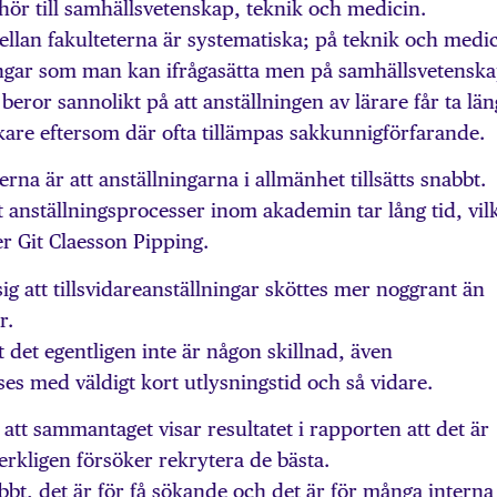
 hör till samhällsvetenskap, teknik och medicin.
ellan fakulteterna är systematiska; på teknik och medi
ningar som man kan ifrågasätta men på samhällsvetensk
 beror sannolikt på att anställningen av lärare får ta lä
skare eftersom där ofta tillämpas sakkunnigförfarande.
rna är att anställningarna i allmänhet tillsätts snabbt.
t anställningsprocesser inom akademin tar lång tid, vil
er Git Claesson Pipping.
g att tillsvidareanställningar sköttes mer noggrant än
r.
tt det egentligen inte är någon skillnad, även
yses med väldigt kort utlysningstid och så vidare.
att sammantaget visar resultatet i rapporten att det är
 verkligen försöker rekrytera de bästa.
abbt, det är för få sökande och det är för många interna