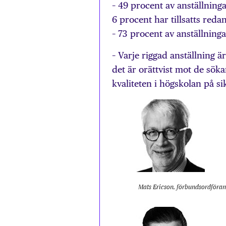
– 49 procent av anställninga
6 procent har tillsatts reda
– 73 procent av anställning
– Varje riggad anställning ä
det är orättvist mot de sök
kvaliteten i högskolan på s
Mats Ericson, förbundsordföra