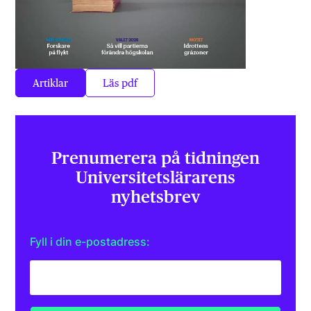
Artiklar
Läs pdf
Prenumerera på tidningen
Universitets­lärarens
nyhetsbrev
Fyll i din e-postadress: