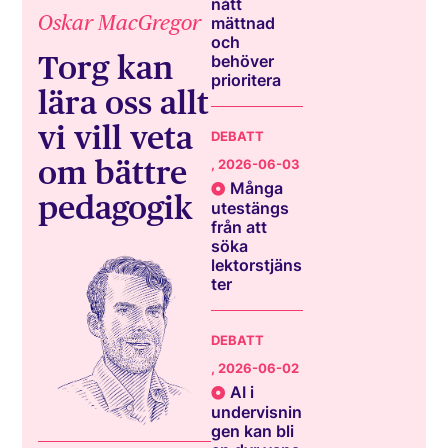
nått
Oskar MacGregor
mättnad
och
Torg kan
behöver
prioritera
lära oss allt
vi vill veta
DEBATT
om bättre
, 2026-06-03
Många
pedagogik
utestängs
från att
söka
lektorstjäns
ter
DEBATT
, 2026-06-02
AI i
undervisnin
gen kan bli