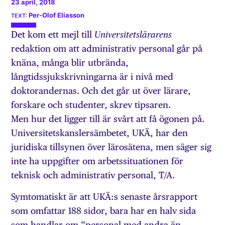
23 april, 2018
Per-Olof Eliasson
Det kom ett mejl till
Universitetslärarens
redaktion om att administrativ personal går på
knäna, många blir utbrända,
långtidssjukskrivningarna är i nivå med
doktorandernas. Och det går ut över lärare,
forskare och studenter, skrev tipsaren.
Men hur det ligger till är svårt att få ögonen på.
Universitets­kanslers­ämbetet, UKÄ, har den
juridiska tillsynen över lärosätena, men säger sig
inte ha uppgifter om arbetssituationen för
teknisk och administrativ personal, T/A.
Symtomatiskt är att UKÄ:s senaste årsrapport
som omfattar 188 sidor, bara har en halv sida
som handlar om ”personal med andra än