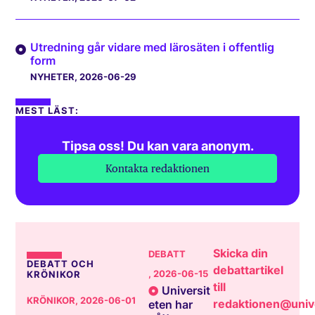
Utredning går vidare med lärosäten i offentlig
form
NYHETER
, 2026-06-29
MEST LÄST:
Tipsa oss! Du kan vara anonym.
Kontakta redaktionen
Skicka din
DEBATT
DEBATT OCH
debattartikel
, 2026-06-15
KRÖNIKOR
till
Universit
KRÖNIKOR
, 2026-06-01
redaktionen@unive
eten har