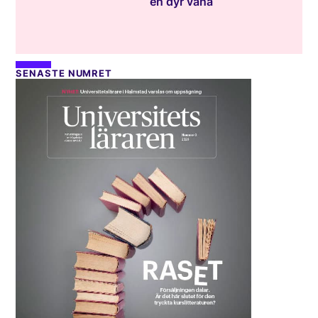
en dyr vana
SENASTE NUMRET