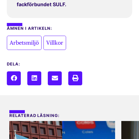
fackförbundet SULF.
ÄMNEN I ARTIKELN:
,
Arbetsmiljö
Villkor
DELA:
RELATERAD LÄSNING: