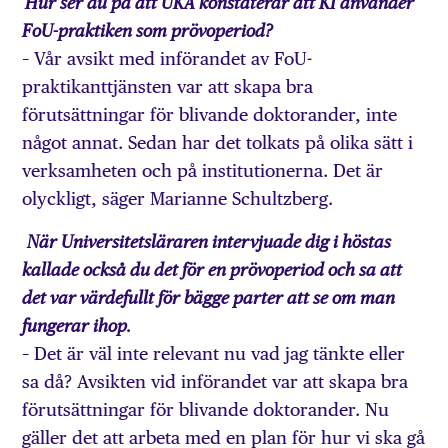
Hur ser du på att UKÄ konstaterar att KI använder
FoU-praktiken som prövoperiod?
– Vår avsikt med införandet av FoU-
praktikanttjänsten var att skapa bra
förutsättningar för blivande doktorander, inte
något annat. Sedan har det tolkats på olika sätt i
verksamheten och på institutionerna. Det är
olyckligt, säger Marianne Schultzberg.
När Universitetsläraren intervjuade dig i höstas
kallade också du det för en prövoperiod och sa att
det var värdefullt för bägge parter att se om man
fungerar ihop.
– Det är väl inte relevant nu vad jag tänkte eller
sa då? Avsikten vid införandet var att skapa bra
förutsättningar för blivande doktorander. Nu
gäller det att arbeta med en plan för hur vi ska gå