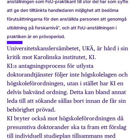
anställningen som FoU-praktikant till stor del har som syfte
att ge den tilltänkta handledaren möjlighet att bedöma
förutsättningarna för den anställda personen att genomgå
utbildning på forskarnivå”, och att FoU-anställningen i
praktiken är en prövoperiod.
Universitetskanslersämbetet, UKÄ, är hård i sin
kritik mot Karolinska institutet, KI.
KI:s antagningsprocess för utlysta
doktorandtjänster följer inte högskolelagen och
högskoleförordningen, utan i stället har KI en
delvis bakvänd ordning. Detta kan bland annat
leda till att sökande sållas bort innan de får sin
behörighet prövad.
KI bryter också mot högskoleförordningen då
presumtiva doktorander ska ta fram ett förslag
till individuell studieplan tillsammans med