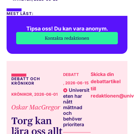
MEST LÄST:
Tipsa oss! Du kan vara anonym.
Kontakta redaktionen
Skicka din
DEBATT
DEBATT OCH
debattartikel
, 2026-06-15
KRÖNIKOR
till
Universit
KRÖNIKOR
, 2026-06-01
redaktionen@unive
eten har
nått
Oskar MacGregor
mättnad
och
Torg kan
behöver
prioritera
lära oss allt