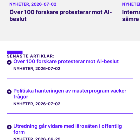
NYHETER
, 2026-07-02
NYHETE
Över 100 forskare protesterar mot AI-
Intern
beslut
sämre 
SENASTE ARTIKLAR:
Över 100 forskare protesterar mot AI-beslut
NYHETER
, 2026-07-02
Politiska hanteringen av masterprogram väcker
frågor
NYHETER
, 2026-07-02
Utredning går vidare med lärosäten i offentlig
form
NYHETER
, 2026-06-29