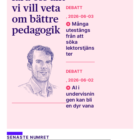
vi vill veta
DEBATT
om bättre
, 2026-06-03
Många
pedagogik
utestängs
från att
söka
lektorstjäns
ter
DEBATT
, 2026-06-02
AI i
undervisnin
gen kan bli
en dyr vana
SENASTE NUMRET