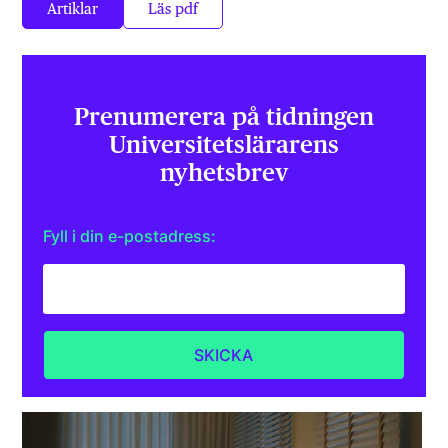
Artiklar
Läs pdf
Prenumerera på tidningen
Universitets­lärarens
nyhetsbrev
Fyll i din e-postadress: