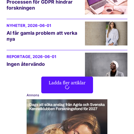
Processen för GDPR hindrar
forskningen
NYHETER
, 2026-06-01
AI får gamla problem att verka
nya
REPORTAGE
, 2026-06-01
Ingen återvändo
Ladda fler artiklar
Annons