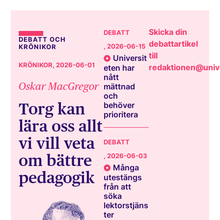
Skicka din
DEBATT
DEBATT OCH
debattartikel
, 2026-06-15
KRÖNIKOR
till
Universit
KRÖNIKOR
, 2026-06-01
redaktionen@unive
eten har
nått
Oskar MacGregor
mättnad
och
Torg kan
behöver
prioritera
lära oss allt
vi vill veta
DEBATT
om bättre
, 2026-06-03
Många
pedagogik
utestängs
från att
söka
lektorstjäns
ter