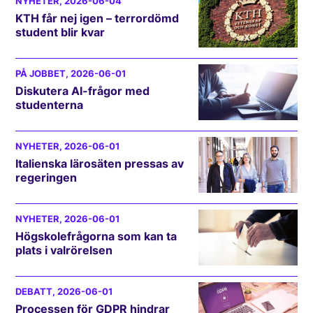
NYHETER
, 2026-06-04
KTH får nej igen – terrordömd
student blir kvar
PÅ JOBBET
, 2026-06-01
Diskutera AI-frågor med
studenterna
NYHETER
, 2026-06-01
Italienska lärosäten pressas av
regeringen
NYHETER
, 2026-06-01
Högskolefrågorna som kan ta
plats i valrörelsen
DEBATT
, 2026-06-01
Processen för GDPR hindrar