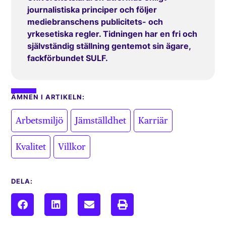
journalistiska principer och följer
mediebranschens publicitets- och
yrkesetiska regler. Tidningen har en fri och
självständig ställning gentemot sin ägare,
fackförbundet SULF.
ÄMNEN I ARTIKELN:
,
,
,
Arbetsmiljö
Jämställdhet
Karriär
,
Kvalitet
Villkor
DELA: