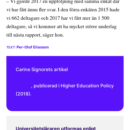
– Vi gjorde 2017 en uppföljning med samma enkät där
vi har fått ännu fler svar. I den förra enkäten 2015 hade
vi 662 deltagare och 2017 har vi fått mer än 1 500
deltagare, så vi kommer att ha mycket större underlag
till nästa rapport, säger hon.
Per-Olof Eliasson
Carine Signorets artikel
Well-Being of Early-
Career Researchers:Insights from a Swedish
Survey
, publicerad i Higher Education Policy
(2018).
Universitetsläraren utformas enligt