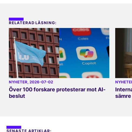
RELATERAD LÄSNING:
NYHETER
, 2026-07-02
NYHETE
Över 100 forskare protesterar mot AI-
Intern
beslut
sämre 
SENASTE ARTIKLAR: