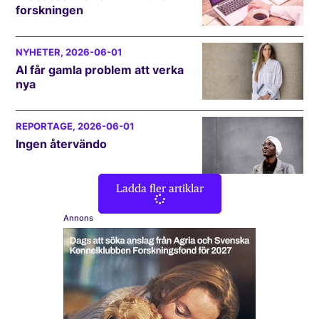
forskningen
NYHETER
, 2026-06-01
AI får gamla problem att verka
nya
REPORTAGE
, 2026-06-01
Ingen återvändo
Ladda fler artiklar
Annons