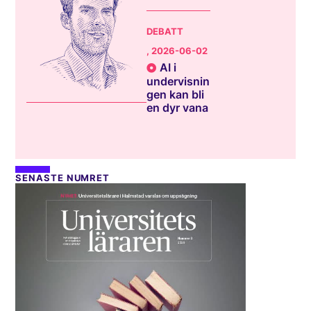
DEBATT
, 2026-06-02
AI i
undervisnin
gen kan bli
en dyr vana
SENASTE NUMRET