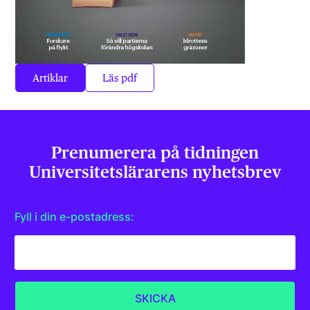
Artiklar
Läs pdf
Prenumerera på tidningen
Universitets­lärarens nyhetsbrev
Fyll i din e-postadress: