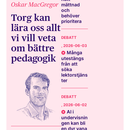
Oskar MacGregor
mättnad
och
Torg kan
behöver
prioritera
lära oss allt
vi vill veta
DEBATT
om bättre
, 2026-06-03
Många
pedagogik
utestängs
från att
söka
lektorstjäns
ter
DEBATT
, 2026-06-02
AI i
undervisnin
gen kan bli
en dyr vana