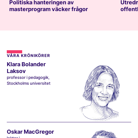
Politiska hanteringen av
Utredn
masterprogram väcker frågor
offent
VÅRA KRÖNIKÖRER
Klara Bolander
Laksov
professor i pedagogik,
Stockholms universitet
Oskar MacGregor