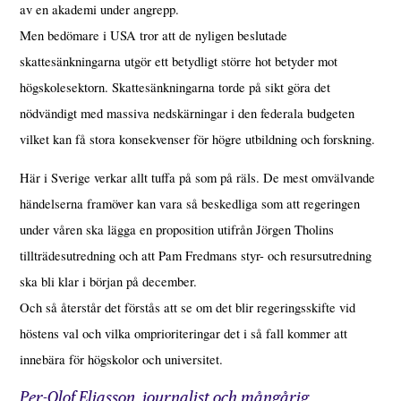
av en akademi under angrepp.
Men bedömare i USA tror att de nyligen beslutade
skattesänkningarna utgör ett betydligt större hot betyder mot
högskolesektorn. Skattesänkningarna torde på sikt göra det
nödvändigt med massiva nedskärningar i den federala budgeten
vilket kan få stora konsekvenser för högre utbildning och forskning.
Här i Sverige verkar allt tuffa på som på räls. De mest omvälvande
händelserna framöver kan vara så beskedliga som att regeringen
under våren ska lägga en proposition utifrån Jörgen Tholins
tillträdesutredning och att Pam Fredmans styr- och resursutredning
ska bli klar i början på december.
Och så återstår det förstås att se om det blir regeringsskifte vid
höstens val och vilka omprioriteringar det i så fall kommer att
innebära för högskolor och universitet.
Per-Olof Eliasson, journalist och mångårig