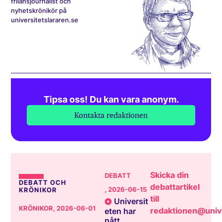
frilansjournalist och
nyhetskrönikör på
universitetslararen.se
Tipsa oss! Du kan vara anonym.
Kontakta redaktionen
Skicka din
DEBATT
DEBATT OCH
debattartikel
, 2026-06-15
KRÖNIKOR
till
Universit
KRÖNIKOR
, 2026-06-01
redaktionen@unive
eten har
nått