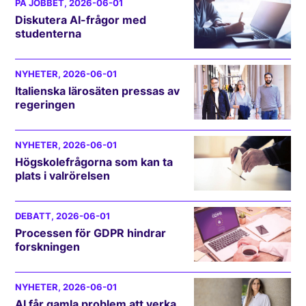
PÅ JOBBET
, 2026-06-01
Diskutera AI-frågor med
studenterna
NYHETER
, 2026-06-01
Italienska lärosäten pressas av
regeringen
NYHETER
, 2026-06-01
Högskolefrågorna som kan ta
plats i valrörelsen
DEBATT
, 2026-06-01
Processen för GDPR hindrar
forskningen
NYHETER
, 2026-06-01
AI får gamla problem att verka