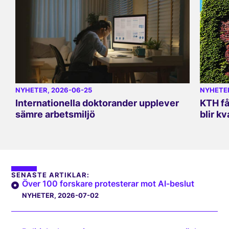
NYHETER
, 2026-06-25
NYHETE
Internationella doktorander upplever
KTH få
sämre arbetsmiljö
blir kv
SENASTE ARTIKLAR:
Över 100 forskare protesterar mot AI-beslut
NYHETER
, 2026-07-02