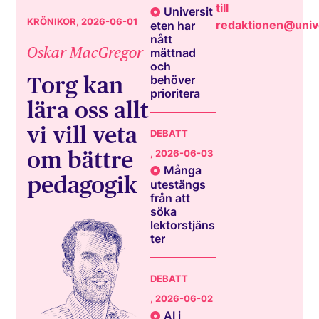
till
Universit
KRÖNIKOR
, 2026-06-01
redaktionen@unive
eten har
nått
Oskar MacGregor
mättnad
och
Torg kan
behöver
prioritera
lära oss allt
vi vill veta
DEBATT
om bättre
, 2026-06-03
Många
pedagogik
utestängs
från att
söka
lektorstjäns
ter
DEBATT
, 2026-06-02
AI i