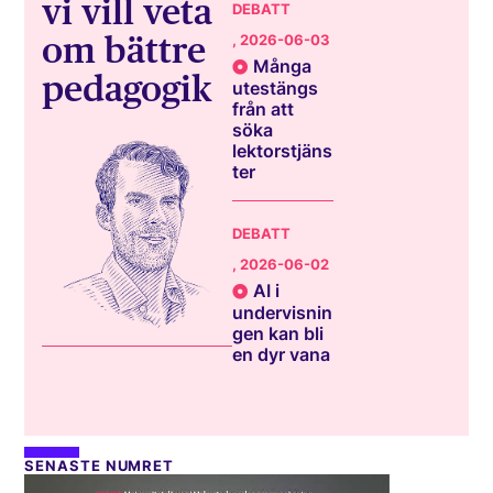
vi vill veta
DEBATT
om bättre
, 2026-06-03
Många
pedagogik
utestängs
från att
söka
lektorstjäns
ter
DEBATT
, 2026-06-02
AI i
undervisnin
gen kan bli
en dyr vana
SENASTE NUMRET