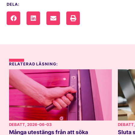
DELA:
RELATERAD LÄSNING:
DEBATT
, 2026-06-03
DEBATT
Många utestängs från att söka
Sluta 