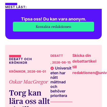
MEST LÄST:
Tipsa oss! Du kan vara anonym.
Kontakta redaktionen
Skicka din
DEBATT
DEBATT OCH
debattartikel
, 2026-06-15
KRÖNIKOR
till
Universit
KRÖNIKOR
, 2026-06-01
redaktionen@unive
eten har
nått
Oskar MacGregor
mättnad
och
Torg kan
behöver
prioritera
lära oss allt