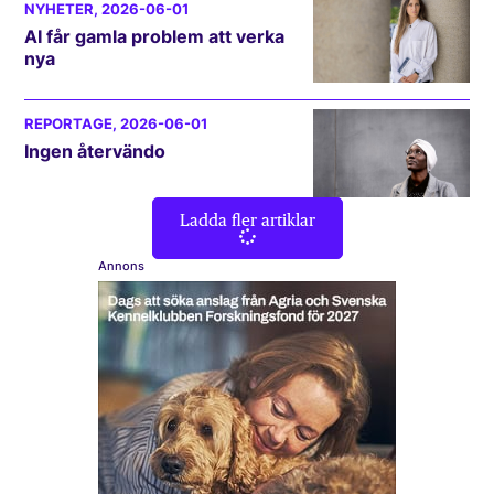
NYHETER
, 2026-06-01
AI får gamla problem att verka
nya
REPORTAGE
, 2026-06-01
Ingen återvändo
Ladda fler artiklar
Annons