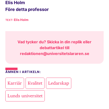
Elis Holm
Före detta professor
Elis Holm
Vad tycker du? Skicka in din replik eller
debattartikel till
redaktionen@universitetslararen.se
ÄMNEN I ARTIKELN:
,
,
,
Karriär
Kvalitet
Ledarskap
Lunds universitet