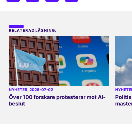
RELATERAD LÄSNING:
NYHETER
, 2026-07-02
NYHETE
Över 100 forskare protesterar mot AI-
Politi
beslut
master