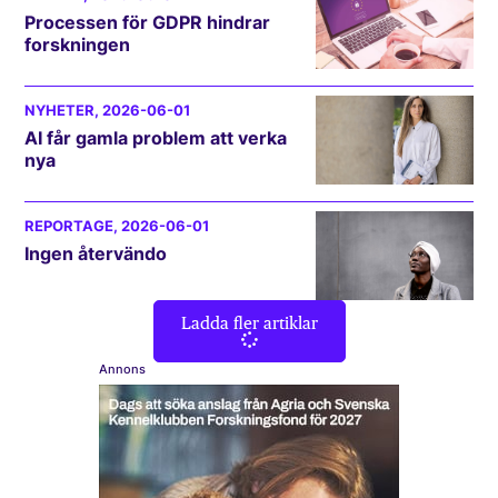
Processen för GDPR hindrar
forskningen
NYHETER
, 2026-06-01
AI får gamla problem att verka
nya
REPORTAGE
, 2026-06-01
Ingen återvändo
Ladda fler artiklar
Annons