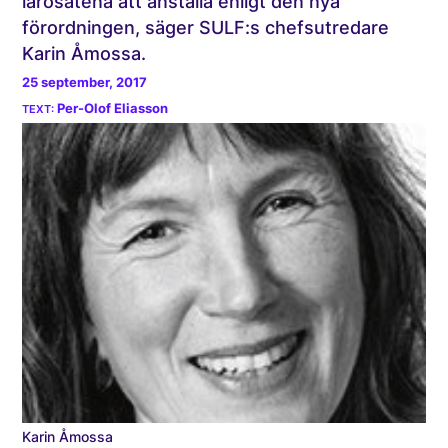
lärosätena att anställa enligt den nya
förordningen, säger SULF:s chefsutredare
Karin Åmossa.
25 september, 2017
Per-Olof Eliasson
Karin Åmossa