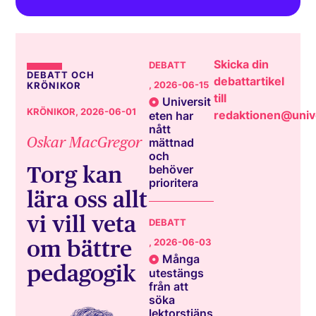
Skicka din
DEBATT
DEBATT OCH
debattartikel
, 2026-06-15
KRÖNIKOR
till
Universit
KRÖNIKOR
, 2026-06-01
redaktionen@unive
eten har
nått
Oskar MacGregor
mättnad
och
Torg kan
behöver
prioritera
lära oss allt
vi vill veta
DEBATT
om bättre
, 2026-06-03
Många
pedagogik
utestängs
från att
söka
lektorstjäns