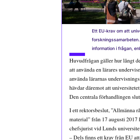
Ett EU-krav om att unive
forskningssamarbeten. D
information i frågan, en
Huvudfrågan gäller hur långt det
att använda en lärares undervisn
använda lärarnas undervisningsm
hävdar däremot att universitete
Den centrala förhandlingen slut
I ett rektorsbeslut, ”Allmänna r
material” från 17 augusti 2017 l
chefsjurist vid Lunds universit
– Dels finns ett krav från EU att