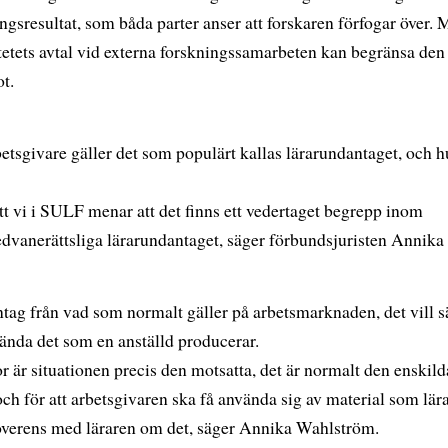
ningsresultat, som båda parter anser att forskaren förfogar över.
sitetets avtal vid externa forskningssamarbeten kan begränsa den
t.
tsgivare gäller det som populärt kallas lärarundantaget, och h
tt vi i SULF menar att det finns ett vedertaget begrepp inom
sedvanerättsliga lärarundantaget, säger förbundsjuristen Annika
tag från vad som normalt gäller på arbetsmarknaden, det vill 
nvända det som en anställd producerar.
r är situationen precis den motsatta, det är normalt den enskild
ch för att arbetsgivaren ska få använda sig av material som lär
erens med läraren om det, säger Annika Wahlström.