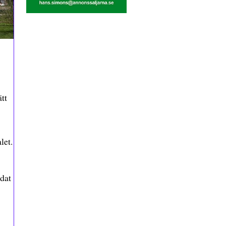
tt
let.
ddat