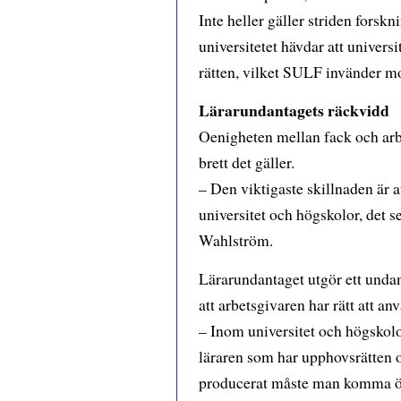
Inte heller gäller striden forsk
universitetet hävdar att univer
rätten, vilket SULF invänder mo
Lärarundantagets räckvidd
Oenigheten mellan fack och arbe
brett det gäller.
– Den viktigaste skillnaden är a
universitet och högskolor, det 
Wahlström.
Lärarundantaget utgör ett undan
att arbetsgivaren har rätt att a
– Inom universitet och högskolo
läraren som har upphovsrätten o
producerat måste man komma öv