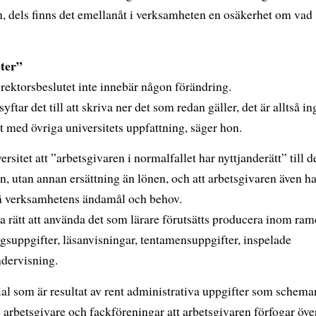
, dels finns det emellanåt i verksamheten en osäkerhet om vad
eter”
rektorsbeslutet inte innebär någon förändring.
ftar det till att skriva ner det som redan gäller, det är alltså in
het med övriga universitets uppfattning, säger hon.
sitet att ”arbetsgivaren i normalfallet har nyttjanderätt” till d
n, utan annan ersättning än lönen, och att arbetsgivaren även ha
 på verksamhetens ändamål och behov.
ha rätt att använda det som lärare förutsätts producera inom ra
gsuppgifter, läsanvisningar, tentamensuppgifter, inspelade
ndervisning.
rial som är resultat av rent administrativa uppgifter som schema
 arbetsgivare och fackföreningar att arbetsgivaren förfogar över