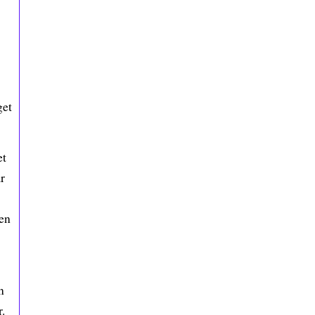
get
et
r
men
n
.