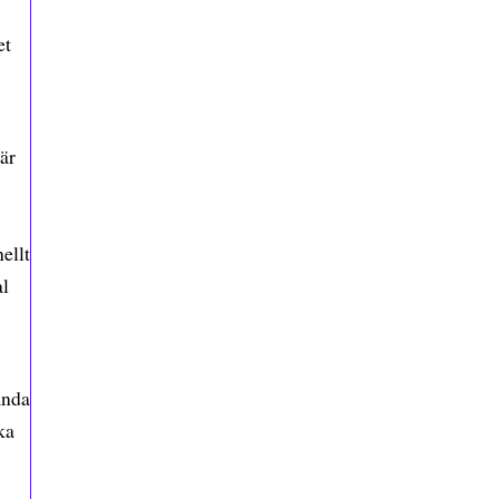
et
är
ellt
al
ända
ka