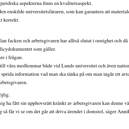
juridiska aspekterna finns en kvalitetsaspekt.
n enskilde universitetsläraren, som kan garantera att material
t korrekt.
an facken och arbetsgivaren har alltså slutat i oenighet och då 
olicydokumentet som gäller.
e i frågan.
till våra medlemmar både vid Lunds universitet och även nation
h sprida information vad man ska tänka på om man ingår ett avt
 arbetsgivaren.
jlig.
g ha fått sin upphovsrätt kränkt av arbetsgivaren kan denne v
g så får vi se om det går att driva ärendet i domstol, säger Anni