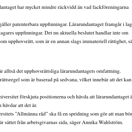
ndantaget har mycket mindre räckvidd än vad fackföreningarna
gäller patenterbara uppfinningar. Lärarundantaget framgår i lag
tagares uppfinningar. Det nu aktuella beslutet handlar inte om
 om upphovsrätt, som är en annan slags immateriell rättighet, s
är alltså det upphovsrättsliga lärarundantagets omfattning.
rättsregel som är baserad på sedvana, vilket innebär att det kan
versitet förskjuta positionerna och hävda att lärarundantaget 
 hävdar att det är.
versitets ”Allmänna råd” ska få en spridning som gör att man bör
är sättet från arbetsgivarnas sida, säger Annika Wahlström.