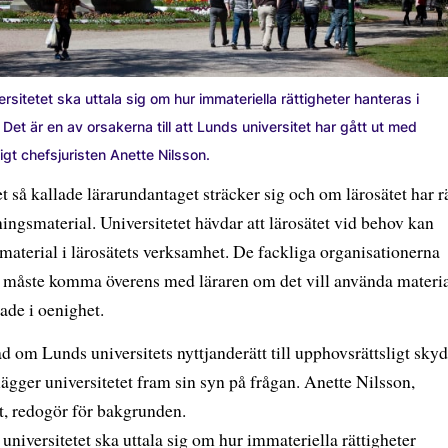
rsitetet ska uttala sig om hur immateriella rättigheter hanteras i
et är en av orsakerna till att Lunds universitet har gått ut med
ligt chefsjuristen Anette Nilsson.
 så kallade lärarundantaget sträcker sig och om lärosätet har rä
ingsmaterial. Universitetet hävdar att lärosätet vid behov kan
aterial i lärosätets verksamhet. De fackliga organisationerna
t måste komma överens med läraren om det vill använda materia
ade i oenighet.
åd om Lunds universitets nyttjanderätt till upphovsrättsligt sky
ägger universitetet fram sin syn på frågan. Anette Nilsson,
et, redogör för bakgrunden.
 universitetet ska uttala sig om hur immateriella rättigheter