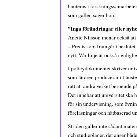
hanteras i forskningssamarbeten
som gäller, säger hon.
”Inga förändringar eller nyh
Anette Nilsson menar också att 
– Precis som framgår i beslutet sy
nytt. Vår linje är också i enlig
I policydokumentet skriver univer
som läraren producerar i tjänste
rätt att ändra verket beroende
Det innebär att universitet ska 
för sin undervisning, som övnin
föreläsningar och nätbaserad u
Striden gäller inte sådant mate
och studieplaner, det anser både