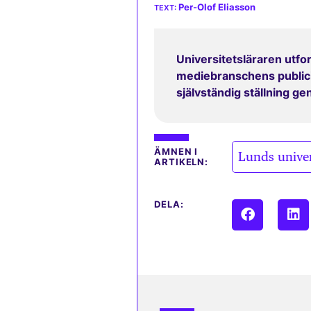
Per-Olof Eliasson
Universitetsläraren utfor
mediebranschens publicit
självständig ställning g
ÄMNEN I
Lunds univer
ARTIKELN:
DELA: