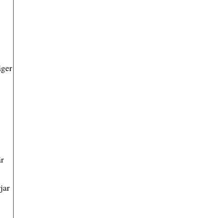
äger
är
jar