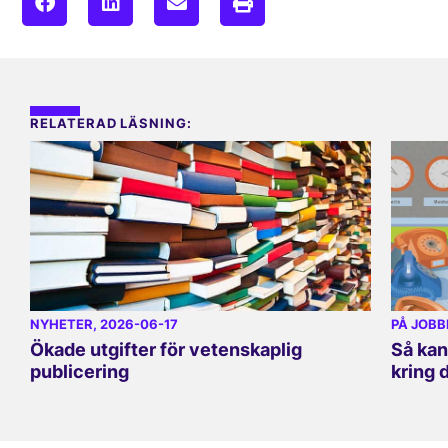
RELATERAD LÄSNING:
NYHETER
, 2026-06-17
PÅ JOBB
Ökade utgifter för vetenskaplig
Så kan
publicering
kring 