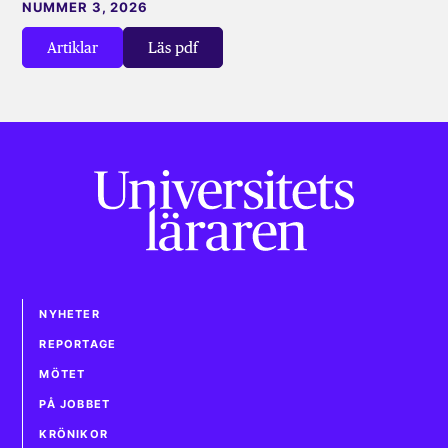
NUMMER 3, 2026
Artiklar
Läs pdf
NYHETER
REPORTAGE
MÖTET
PÅ JOBBET
KRÖNIKOR