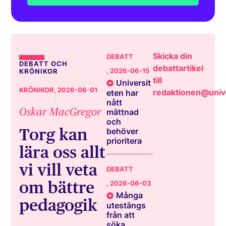
Skicka din
DEBATT
DEBATT OCH
debattartikel
, 2026-06-15
KRÖNIKOR
till
Universit
KRÖNIKOR
, 2026-06-01
redaktionen@unive
eten har
nått
Oskar MacGregor
mättnad
och
Torg kan
behöver
prioritera
lära oss allt
vi vill veta
DEBATT
om bättre
, 2026-06-03
Många
pedagogik
utestängs
från att
söka