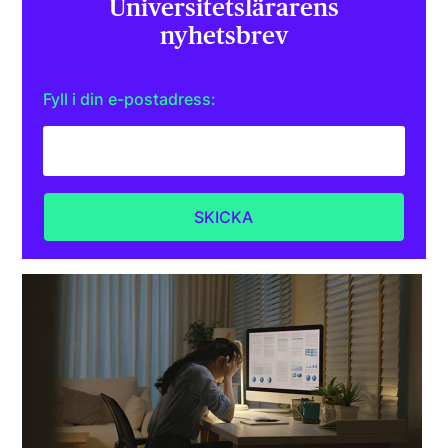
Universitets­lärarens
nyhetsbrev
Fyll i din e-postadress: