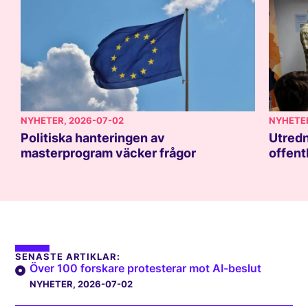
NYHETER
, 2026-07-02
NYHETE
Politiska hanteringen av
Utredn
masterprogram väcker frågor
offent
SENASTE ARTIKLAR:
Över 100 forskare protesterar mot AI-beslut
NYHETER
, 2026-07-02