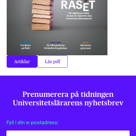
Artiklar
Läs pdf
Prenumerera på tidningen
Universitets­lärarens nyhetsbrev
Fyll i din e-postadress: