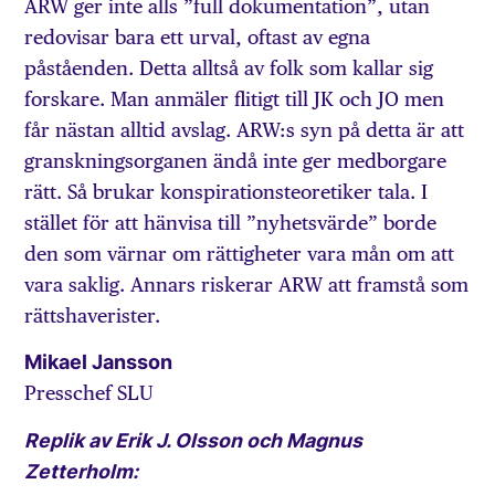
ARW ger inte alls ”full dokumentation”, utan
redovisar bara ett urval, oftast av egna
påståenden. Detta alltså av folk som kallar sig
forskare. Man anmäler flitigt till JK och JO men
får nästan alltid avslag. ARW:s syn på detta är att
gransknings­organen ändå inte ger medborgare
rätt. Så brukar konspirationsteoretiker tala. I
stället för att hänvisa till ”nyhetsvärde” borde
den som värnar om rättigheter vara mån om att
vara saklig. Annars riskerar ARW att framstå som
rätts­haverister.
Mikael Jansson
Presschef SLU
Replik av Erik J. Olsson och Magnus
Zetterholm: