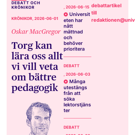
DEBATT OCH
debattartikel
, 2026-06-15
KRÖNIKOR
till
Universit
KRÖNIKOR
, 2026-06-01
redaktionen@unive
eten har
nått
Oskar MacGregor
mättnad
och
Torg kan
behöver
prioritera
lära oss allt
vi vill veta
DEBATT
om bättre
, 2026-06-03
Många
pedagogik
utestängs
från att
söka
lektorstjäns
ter
DEBATT