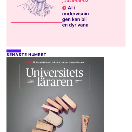
, 2026-06-02
AI i
undervisnin
gen kan bli
en dyr vana
SENASTE NUMRET