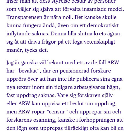
inser man att dess styrelse består av personer
som väljer sig själva att förvalta insamlade medel.
Transparensen är nära noll. Det kanske skulle
kunna fungera ändå, även om ett demokratiskt
inflytande saknas. Denna lilla slutna krets ägnar
sig åt att driva frågor på ett föga vetenskapligt
manér, tycks det.
Jag är ganska väl bekant med ett av de fall ARW
har ”bevakat”, där en pensionerad forskare
upprörs över att han inte får publicera sina egna
nya texter inom sin tidigare arbetsgivares hägn,
fast uppdrag saknas. Vare sig forskaren själv
eller ARW kan uppvisa ett beslut om uppdrag,
men ARW ropar ”censur” och upprepar sin och
forskarens osanning, kanske i förhoppningen att
den lögn som upprepas tillräckligt ofta kan bli en