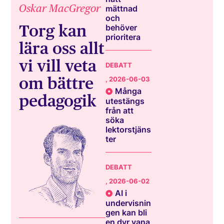
Oskar MacGregor
mättnad
och
Torg kan
behöver
prioritera
lära oss allt
vi vill veta
DEBATT
om bättre
, 2026-06-03
Många
pedagogik
utestängs
från att
söka
lektorstjäns
ter
DEBATT
, 2026-06-02
AI i
undervisnin
gen kan bli
en dyr vana