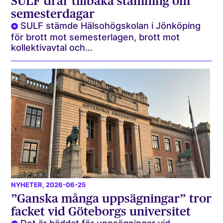
SULF drar tillbaka stämning om
semesterdagar
SULF stämde Hälsohögskolan i Jönköping
för brott mot semesterlagen, brott mot
kollektivavtal och...
NYHETER
, 2026-06-25
”Ganska många uppsägningar” tror
facket vid Göteborgs universitet