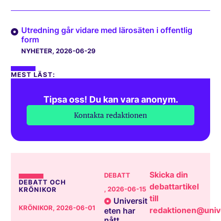
Utredning går vidare med lärosäten i offentlig
form
NYHETER
, 2026-06-29
MEST LÄST:
Tipsa oss! Du kan vara anonym.
Kontakta redaktionen
Skicka din
DEBATT
DEBATT OCH
debattartikel
, 2026-06-15
KRÖNIKOR
till
Universit
KRÖNIKOR
, 2026-06-01
redaktionen@unive
eten har
nått