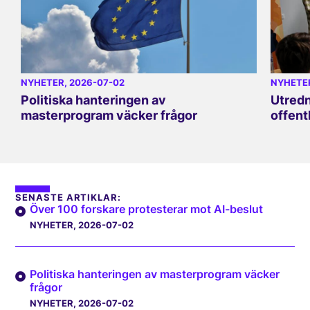
NYHETER
, 2026-07-02
NYHETE
Politiska hanteringen av
Utredn
masterprogram väcker frågor
offent
SENASTE ARTIKLAR:
Över 100 forskare protesterar mot AI-beslut
NYHETER
, 2026-07-02
Politiska hanteringen av masterprogram väcker
frågor
NYHETER
, 2026-07-02