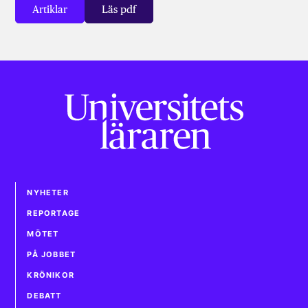
Artiklar
Läs pdf
NYHETER
REPORTAGE
MÖTET
PÅ JOBBET
KRÖNIKOR
DEBATT