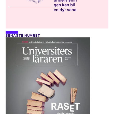
undervisnin
gen kan bli
en dyr vana
SENASTE NUMRET