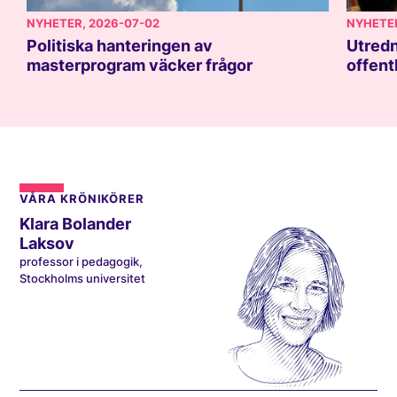
NYHETER
, 2026-07-02
NYHETE
Politiska hanteringen av
Utredn
masterprogram väcker frågor
offent
VÅRA KRÖNIKÖRER
Klara Bolander
Laksov
professor i pedagogik,
Stockholms universitet