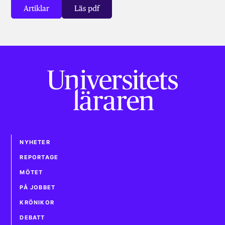
Artiklar
Läs pdf
NYHETER
REPORTAGE
MÖTET
PÅ JOBBET
KRÖNIKOR
DEBATT