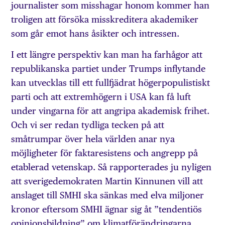
journalister som misshagar honom kommer han
troligen att försöka misskreditera akademiker
som går emot hans åsikter och intressen.
I ett längre perspektiv kan man ha farhågor att
republikanska partiet under Trumps inflytande
kan utvecklas till ett fullfjädrat högerpopulistiskt
parti och att extremhögern i USA kan få luft
under vingarna för att angripa akademisk frihet.
Och vi ser redan tydliga tecken på att
småtrumpar över hela världen anar nya
möjligheter för faktaresistens och angrepp på
etablerad vetenskap. Så rapporterades ju nyligen
att sverigedemokraten Martin Kinnunen vill att
anslaget till SMHI ska sänkas med elva miljoner
kronor eftersom SMHI ägnar sig åt ”tendentiös
opinionsbildning” om klimatförändringarna.