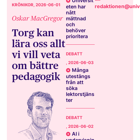
Universit
KRÖNIKOR
, 2026-06-01
redaktionen@unive
eten har
nått
Oskar MacGregor
mättnad
och
Torg kan
behöver
prioritera
lära oss allt
vi vill veta
DEBATT
om bättre
, 2026-06-03
Många
pedagogik
utestängs
från att
söka
lektorstjäns
ter
DEBATT
, 2026-06-02
AI i