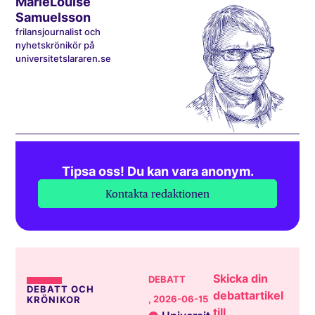
MarieLouise
Samuelsson
frilansjournalist och
nyhetskrönikör på
universitetslararen.se
Tipsa oss! Du kan vara anonym.
Kontakta redaktionen
Skicka din
DEBATT
DEBATT OCH
debattartikel
, 2026-06-15
KRÖNIKOR
till