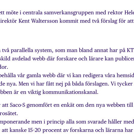
d ett möte i centrala samverkansgruppen med rektor Hel
irektör Kent Waltersson kommit med två förslag för att
 ha två parallella system, som man bland annat har på K
rskild avdelad webb där forskare och lärare kan publice
dor.
t behålla vår gamla webb där vi kan redigera våra hemsi
 de nya. Men vi har fått nej på båda förslagen. Vi tycker 
webben är en viktig kommunikationskanal.
 att Saco-S genomfört en enkät om den nya webben till
osätet.
 imponerande men i princip alla som svarade håller me
 att kanske 15–20 procent av forskarna och lärarna har