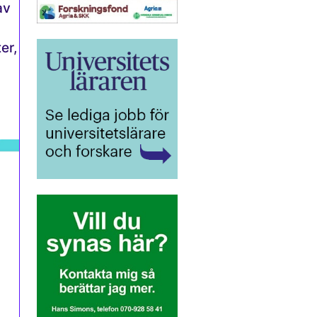
av
er,