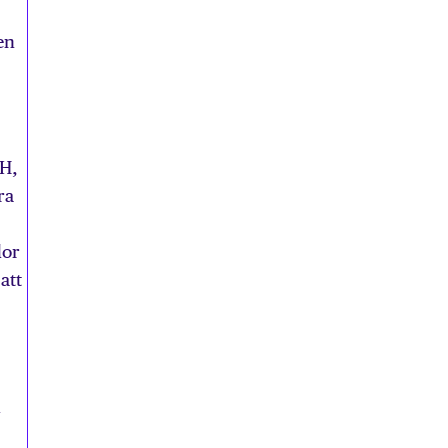
en
TH,
ra
dor
att
d