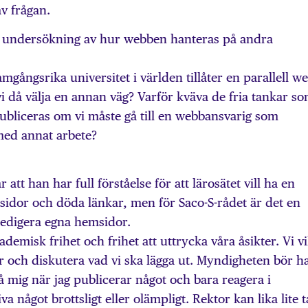
v frågan.
 undersökning av hur webben hanteras på andra
framgångsrika universitet i världen tillåter en parallell w
vi då välja en annan väg? Varför kväva de fria tankar s
ubliceras om vi måste gå till en webbansvarig som
med annat arbete?
att han har full förståelse för att lärosätet vill ha en
sidor och döda länkar, men för Saco-S-rådet är det en
 redigera egna hemsidor.
demisk frihet och frihet att uttrycka våra åsikter. Vi vi
r och diskutera vad vi ska lägga ut. Myndigheten bör h
å mig när jag publicerar något och bara reagera i
a något brottsligt eller olämpligt. Rektor kan lika lite t