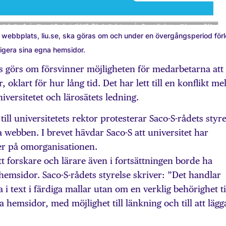
s webbplats, liu.se, ska göras om och under en övergångsperiod förl
digera sina egna hemsidor.
s görs om försvinner möjligheten för medarbetarna att
oklart för hur lång tid. Det har lett till en konflikt me
niversitetet och lärosätets ledning.
till universitetets rektor protesterar Saco-S-rådets styre
webben. I brevet hävdar Saco-S att universitet har
ter på omorganisationen.
 forskare och lärare även i fortsättningen borde ha
 hemsidor. Saco-S-rådets styrelse skriver: ”Det handlar
a i text i färdiga mallar utan om en verklig behörighet ti
 hemsidor, med möjlighet till länkning och till att lägg