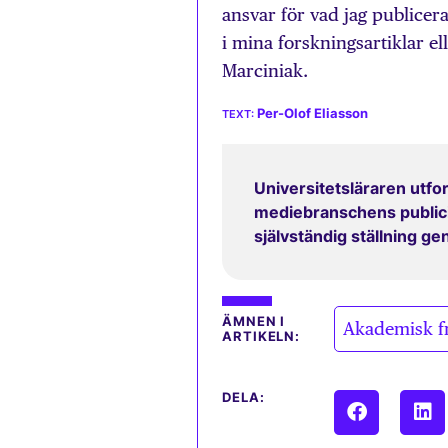
ansvar för vad jag publicer
i mina forskningsartiklar e
Marciniak.
Per-Olof Eliasson
Universitetsläraren utfor
mediebranschens publicit
självständig ställning g
ÄMNEN I
Akademisk f
ARTIKELN:
DELA: