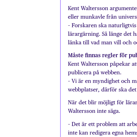
Kent Waltersson argumentera
eller munkavle från universi
– Forskaren ska naturligtvis 
lärargärning. Så länge det 
länka till vad man vill och 
Måste finnas regler för pu
Kent Waltersson påpekar att
publicera på webben.
– Vi är en myndighet och må
webbplatser, därför ska det
När det blir möjligt för lär
Waltersson inte säga.
– Det är ett problem att arb
inte kan redigera egna hem