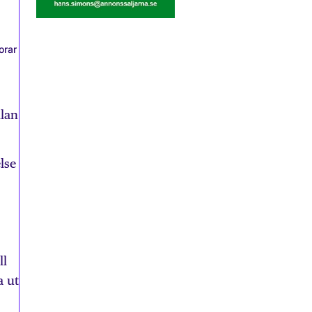
orar
llan
lse
ll
a ut