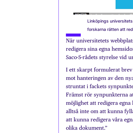
Linköpings universitet
forskarna rätten att re
När universitetets webbplat
redigera sina egna hemsidor, 
Saco-S-rådets styrelse vid u
I ett skarpt formulerat brev 
mot hanteringen av den nya 
struntat i fackets synpunk
Främst rör synpunkterna att
möjlighet att redigera egna
alltså inte om att kunna fyll
att kunna redigera våra egna
olika dokument.”