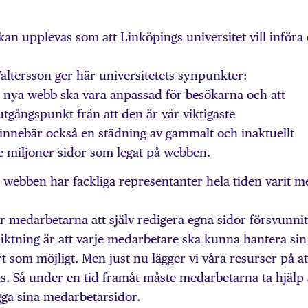
kan upplevas som att Linköpings universitet vill införa
altersson ger här universitetets synpunkter:
år nya webb ska vara anpassad för besökarna och att
tgångspunkt från att den är vår viktigaste
nnebär också en städning av gammalt och inaktuellt
re miljoner sidor som legat på webben.
webben har fackliga representanter hela tiden varit m
ör medarbetarna att själv redigera egna sidor försvunnit
riktning är att varje medarbetare ska kunna hantera sin
rt som möjligt. Men just nu lägger vi våra resurser på at
s. Så under en tid framåt måste medarbetarna ta hjälp
gga sina medarbetarsidor.